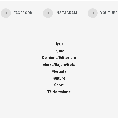
FACEBOOK
INSTAGRAM
YOUTUBE
Hyrje
Lajme
Opinione/Editoriale
Etnike/Rajoni/Bota
Mërgata
Kulturë
Sport
Të Ndryshme