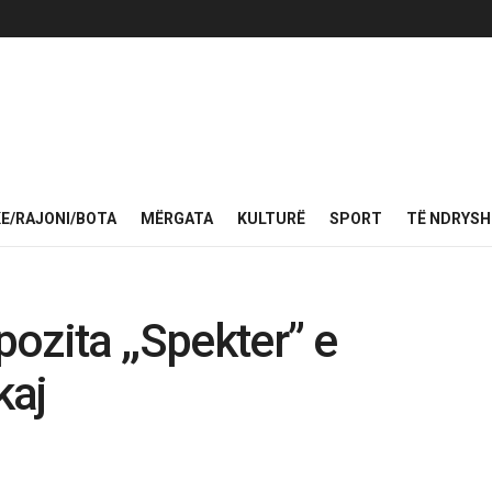
KE/RAJONI/BOTA
MËRGATA
KULTURË
SPORT
TË NDRYS
ozita ,,Spekter” e
kaj