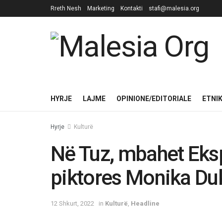
Rreth Nesh
Marketing
Kontakti
stafi@malesia.org
HYRJE
LAJME
OPINIONE/EDITORIALE
ETNI
Hyrje
Kulturë
Në Tuz, mbahet Eksp
piktores Monika Du
12 Shkurt, 2022
in
Kulturë
,
Headline