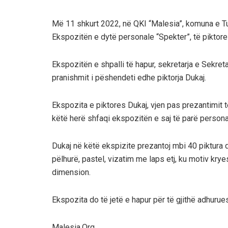
Më 11 shkurt 2022, në QKI “Malesia”, komuna e T
Ekspozitën e dytë personale “Spekter”, të piktor
Ekspozitën e shpalli të hapur, sekretarja e Sekretar
pranishmit i pëshendeti edhe piktorja Dukaj.
Ekspozita e piktores Dukaj, vjen pas prezantimit 
këtë herë shfaqi ekspozitën e saj të parë person
Dukaj në këtë ekspizite prezantoj mbi 40 piktura 
pëlhurë, pastel, vizatim me laps etj, ku motiv kry
dimension.
Ekspozita do të jetë e hapur për të gjithë adhurues
Malesia.Org