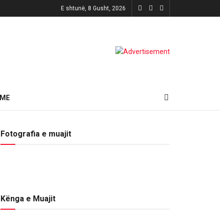
E shtunë, 8 Gusht, 2026
HME
Fotografia e muajit
Kënga e Muajit