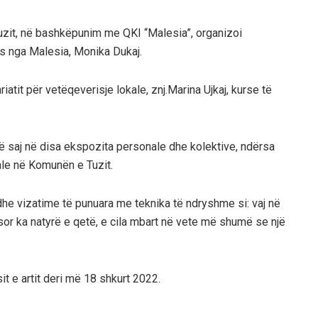
uzit, në bashkëpunim me QKI “Malesia”, organizoi
es nga Malesia, Monika Dukaj.
iatit për vetëqeverisje lokale, znj.Marina Ujkaj, kurse të
të saj në disa ekspozita personale dhe kolektive, ndërsa
ale në Komunën e Tuzit.
dhe vizatime të punuara me teknika të ndryshme si: vaj në
esor ka natyrë e qetë, e cila mbart në vete më shumë se një
it e artit deri më 18 shkurt 2022.