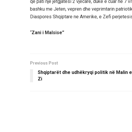
qe pati nje jetgjatesi 2 vjecare, duke e cuar ne 7 
bashku me Jeten, vepren dhe veprimtarin patriotik
Diaspores Shqiptare ne Amerike, e Zefi perjetesish
“
Zani i Malsise”
Previous Post
Shqiptarët dhe udhëkryqi politik në Malin e
Zi