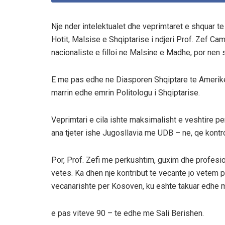
Nje nder intelektualet dhe veprimtaret e shquar te
Hotit, Malsise e Shqiptarise i ndjeri Prof. Zef Camaj
nacionaliste e filloi ne Malsine e Madhe, por nen sh
E me pas edhe ne Diasporen Shqiptare te Amerikes
marrin edhe emrin Politologu i Shqiptarise.
Veprimtari e cila ishte maksimalisht e veshtire pe
ana tjeter ishe Jugosllavia me UDB – ne, qe kontro
Por, Prof. Zefi me perkushtim, guxim dhe profesional
vetes. Ka dhen nje kontribut te vecante jo vetem p
vecanarishte per Kosoven, ku eshte takuar edhe
e pas viteve 90 – te edhe me Sali Berishen.