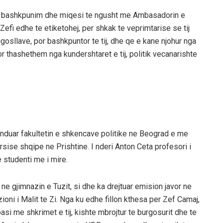
nje bashkpunim dhe miqesi te ngusht me Ambasadorin e
Zefi edhe te etiketohej, per shkak te veprimtarise se tij
osllave, por bashkpuntor te tij, dhe qe e kane njohur nga
 thashethem nga kundershtaret e tij, politik vecanarishte
funduar fakultetin e shkencave politike ne Beograd e me
sise shqipe ne Prishtine. I nderi Anton Ceta profesori i
studenti me i mire.
e gjimnazin e Tuzit, si dhe ka drejtuar emision javor ne
ioni i Malit te Zi. Nga ku edhe fillon kthesa per Zef Camaj,
asi me shkrimet e tij, kishte mbrojtur te burgosurit dhe te