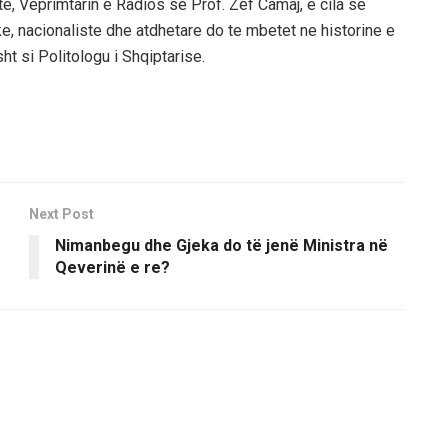
vite, Veprimtarin e Radios se Prof. Zef Camaj, e cila se
e, nacionaliste dhe atdhetare do te mbetet ne historine e
t si Politologu i Shqiptarise.
Next Post
Nimanbegu dhe Gjeka do të jenë Ministra në
Qeverinë e re?