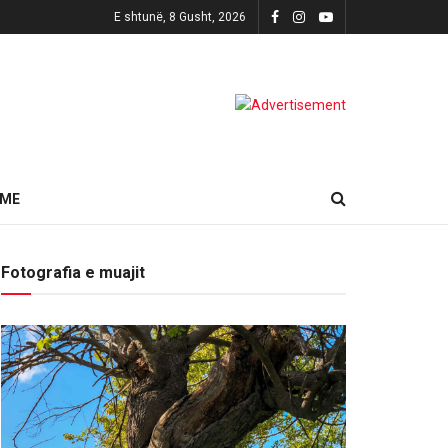
E shtunë, 8 Gusht, 2026
HME
Fotografia e muajit