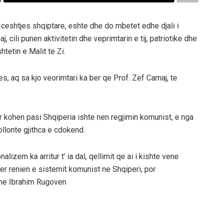
 ceshtjes shqiptare, eshte dhe do mbetet edhe djali i
, cili punen aktivitetin dhe veprimtarin e tij, patriotike dhe
tetin e Malit te Zi.
, aq sa kjo veorimtari ka ber qe Prof. Zef Camaj, te
r kohen pasi Shqiperia ishte nen regjimin komunist, e nga
llonte gjithca e cdokend.
izem ka arritur t’ ia dal, qellimit qe ai i kishte vene
er renien e sistemit komunist ne Shqiperi, por
 me Ibrahim Rugoven