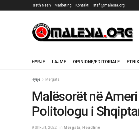
Rreth Nesh
Marketing
Kontakti
stafi@malesia.org
HYRJE
LAJME
OPINIONE/EDITORIALE
ETNI
Hyrje
Mërgata
Malësorët në Ameri
Politologu i Shqipta
9 Shkurt, 2022
in
Mërgata
,
Headline