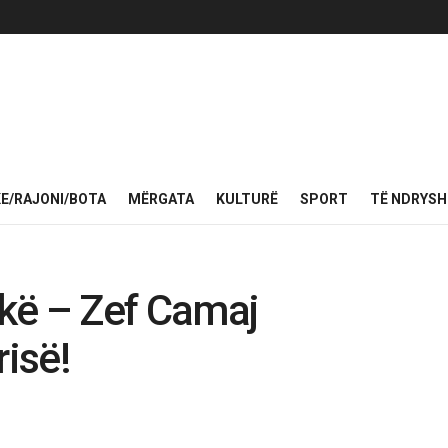
KE/RAJONI/BOTA
MËRGATA
KULTURË
SPORT
TË NDRYS
kë – Zef Camaj
risë!