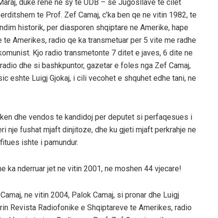
raj, duke rene ne sy te UDB – se Jugosllave te cilet
 perditshem te Prof. Zef Camaj, c’ka ben qe ne vitin 1982, te
ndim historik, per diasporen shqiptare ne Amerike, hape
 te Amerikes, radio qe ka transmetuar per 5 vite me radhe
 komunist. Kjo radio transmetonte 7 ditet e javes, 6 dite ne
 radio dhe si bashkpuntor, gazetar e foles nga Zef Camaj,
sic eshte Luigj Gjokaj, i cili vecohet e shquhet edhe tani, ne
ken dhe vendos te kandidoj per deputet si perfaqesues i
 nje fushat mjaft dinjitoze, dhe ku gjeti mjaft perkrahje ne
 fitues ishte i pamundur.
 ka nderruar jet ne vitin 2001, ne moshen 44 vjecare!
Camaj, ne vitin 2004, Palok Camaj, si pronar dhe Luigj
mrin Revista Radiofonike e Shqiptareve te Amerikes, radio