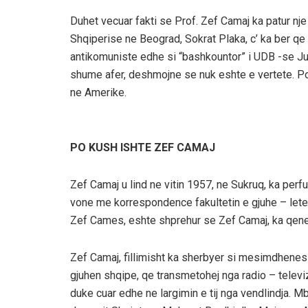
Duhet vecuar fakti se Prof. Zef Camaj ka patur 
Shqiperise ne Beograd, Sokrat Plaka, c’ ka ber qe 
antikomuniste edhe si “bashkountor” i UDB -se Jug
shume afer, deshmojne se nuk eshte e vertete. Por
ne Amerike.
PO KUSH ISHTE ZEF CAMAJ
Zef Camaj u lind ne vitin 1957, ne Sukruq, ka per
vone me korrespondence fakultetin e gjuhe – leter
Zef Cames, eshte shprehur se Zef Camaj, ka qene 
Zef Camaj, fillimisht ka sherbyer si mesimdhenes n
gjuhen shqipe, qe transmetohej nga radio – televiz
duke cuar edhe ne largimin e tij nga vendlindja. Mb