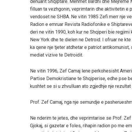
denuarit Shqiptare. Mehmet Bardhi dhe Mejreme Ma
filluan ta vezhgonin, veprimtarin dhe aktivitetin e
vendoset ne SHBA. Ne vitin 1985 Zefi merr nje ve
Radion e emruar Revista Radiofonike e Shiptareve
deri ne vitin 1990, koh kur ne Shqiperi bie regjimi
New York dhe te dielen ne Detroid. I ofruar ne kte
ka qene nje tjeter atdhetar e patriot antikomunist, 
mediat vizive te Detroidit.
Ne vitin 1996, Zef Camaj lene perkohesisht Ameri
Partise Demokristiane te Shqiperise, edhe pse beri
kushtet se si u zhvulluan ato zgjedhje nje rezultat
Prof. Zef Camaj, nga nje semundje e pasherueshme
Ne nderim te jetes, dhe veprimtarise se Prof. Zef 
Gjokaj, si gazetar e foles, rihapin radion po me e