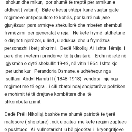
shokun dhe mikun, por shumë të rreptë për armikun e
atdheut ( vatanit). Bijtë e kësaj shtëpi kanë vuajtur gjatë
regjimeve antipopullore të kohës, por kurrë nuk janë
gjunjëzuar para armiqve shekullorë dhe mbetën shembull
frymëzimi për gjeneratat e reja. Në këtë frymë atdhetarie
e dinjiteti njerëzor
,
u lind , u edukua dhe u frymëzua
personazhi i këtij shkrimi, Dedë
Nikollaj
. Ai ishte fëmija i
parë dhe i vetëm i prindërve të tij dinjitarë. Erdhi në jetë
në
gjysmën e dytë shekullit 19-të , në vitin 1864. Ishte kjo
periudha kur Perandoria Osmane, e udhëhequr nga
sulltani
Abdyl
Hamiti
II ( 1848-1918) vendosi një nga
regjimet më të egra , i cili zbatoi ndaj shqiptarëve politikën
e mohimit të
të
drejtave kombëtare dhe të
shkombëtarizimit.
Dedë
Prëli
Nikol
l
aj
, bashkë me shumë patriotë të tjerë
malësorë ( shqiptarë) ,
nuk u pajtua
me këtë regjim zaptues
e pushtues. Ai vullnetarisht u bë pjesëtar i kryengritjeve