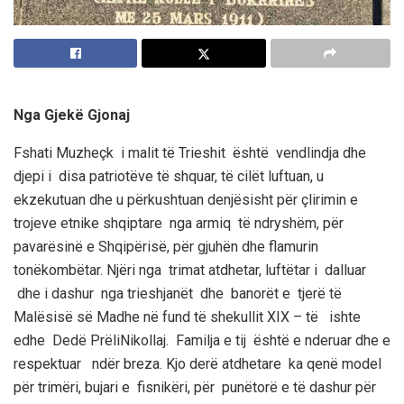
Nga Gjekë Gjonaj
Fshati
Muzheçk
i malit të
Trieshit
është vendlindja dhe
djepi i disa
patriotëve të shquar, të cilët luftuan
, u
ekzekutuan
dhe u pë
rkushtuan denjësisht
për
çlirimin e
trojeve etnike shqiptare nga armiq të ndryshëm, për
pavarësinë e Shqipërisë, për gju
hën dhe flamurin
tonë
kombëtar.
Njëri nga trimat atdhetar, luftëtar i dalluar
dhe i dashur nga
trieshjanët
dhe banorët e tjerë të
Malësisë së Madhe në fund të shekullit XIX – të ishte
edhe Dedë
Prëli
Nikollaj
. Familja e tij është e nderuar dhe e
respektuar ndër breza. Kjo derë atdhetare ka qenë model
për trimëri, bujari e fisnikëri, për punëtorë e të dashur për