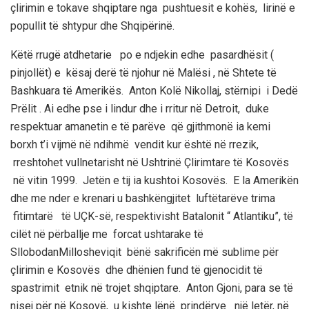
çlirimin e tokave shqiptare nga pushtuesit e kohës, lirinë e
popullit të shtypur
dhe Shqipërinë
.
Këtë rrugë atdhetarie po e ndjekin edhe pasardhësit (
pinjollët) e kësaj derë të njohur në Malësi , në Shtete të
Bashkuara të Amerikës. Anton
Kolë
Nikollaj
, stërnipi i Dedë
Prëlit
. Ai
edhe pse i lindur dhe i rritur në Detroit, duke
respektuar amanetin e të parëve që gjithmonë ia kemi
borxh t’i vijmë në ndihmë vendit kur është në rrezik,
rreshtohet vullnetarisht në Ushtrinë Çlirimtare të Kosovës
në vitin 1999. Jetën e tij ia kushtoi Kosovës. E la Amerikën
dhe me nder e krenari u bashkëngjitet luftëtarëve trima
fitimtarë të UÇK-së, respektivisht
Batalonit
“ Atlantiku”, të
cilët në përballje me forcat ushtarake të
Sllobodan
Millosheviqit
bënë sakrificën
më sublime për
çlirimin e Kosovës dhe dhënien fund të gjenocidit të
spastrimit etnik në trojet shqiptare. Anton Gjoni, para se të
nisej për në Kosovë, u kishte lënë prindërve një letër, në