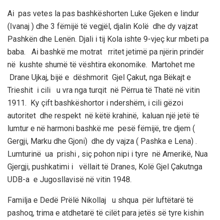
Ai pas vetes la pas
bashkëshorten
Luke
Gj
eken
e lindur
(
Ivanaj
) dhe 3 fëmijë të vegjël, djalin
Kolë
dhe dy vajzat
Pashkën dhe
Lenën
.
Djali i tij
Kola
ishte
9-vjeç kur mbeti pa
baba. Ai bashkë me motrat rritet jetimë pa njërin prindër
në kushte shumë të vështira ekonomike. Martohet me
Drane
Ujkaj
, bijë e dëshmorit Gjel
Çakut
, nga
Bëkajt
e
Trieshit
i cili u vra nga turqit në Përrua të Thatë në vitin
1911. Ky çift bashkëshortor i ndershëm
, i cili gëzoi
autoritet dhe respekt në këtë krahinë,
kaluan një jetë të
lumtur
e në harmoni
bashkë me pesë fëmijë, tre djem
(
Gergji
,
Marku
dhe Gjoni)
dhe dy vajza
( Pashka e
Lena
)
.
Lumturinë ua prishi
, siç pohon nipi i tyre në Amerikë,
Nua
Gjergji,
pushkatimi i vëllait të
Dranes
,
Kolë
Gjel
Çakut
nga
UDB-a e Jugosllavisë në vitin 1948.
Familja e Dedë
Prëlë
Nikollaj
u shqua për luftëtarë të
pashoq, trima e atdhetarë të cilët para jetës së tyre kishin