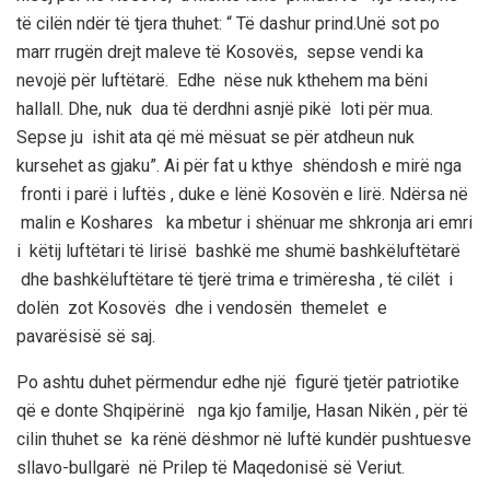
të cilën ndër të tjera thuhet: “
Të dashur prind.
Unë sot po
marr rrugën drejt maleve të K
osovë
s, sepse vendi ka
nevojë për luftëtarë. Edhe nëse nuk kthehem ma
bë
ni
hallall.
Dhe, n
uk dua të derdhni asnjë pikë loti për mua.
Sepse ju ishit ata që më mësuat se pë
r atdheun nuk
kur
sehet as gjaku”.
Ai për fat u kthye shëndosh e mirë nga
fronti i parë i luftës , duke e lënë Kosovën e lirë. Ndërsa në
malin e Koshares
ka mbetur i shënuar
me shkronja ari emri
i këtij luftëtari të lirisë bashkë me shumë bashkëluftëtarë
dhe bashkëluftëtare të tjerë trima e trimëresha , të cilët i
dolën zot Kosovës dhe i vendosën themelet e
pavarësisë së saj.
Po ashtu duhet përmendur edhe një figurë tjetër patriotike
që e donte Shqipërinë nga kjo familje,
Hasan
Nikën
, për të
cilin thuhet se ka rënë dëshmor në luftë kundër pushtuesve
sllavo-bullgar
ë
në
Prilep
të Maqedonisë së Veriut.