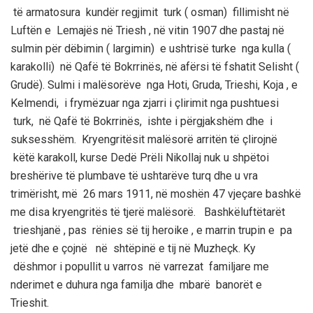
të armatosura kundër regjimit turk ( osman) fillimisht në
Luftën e
Lemajës
në
Triesh
, në vitin 1907 dhe pastaj në
sulmin për dëbimin ( largimin) e ushtrisë turke nga kulla (
karakolli) në Qafë të
Bokrrinës
, në afërsi të fshatit
Selisht
(
Grudë).
Sulmi
i malësorëve nga Hoti, Gruda,
Trieshi
, Koja , e
Kel
m
endi, i frymëzuar nga zjarri i çlirimit nga pushtuesi
turk, në Qafë të
Bo
k
rrinës
,
ishte i përgjakshëm
dhe i
suksesshëm. Kryengritësit malësorë arritën të çlirojnë
këtë karakoll, kurse Dedë
Prëli
Nikollaj
nuk u shpëtoi
breshërive të plumbave të ushtarëve turq dhe u vra
trimërisht, më 26 mars 1911,
në moshën
47 vjeçare
bashkë
me disa kryengritës të tjerë malësorë. Bashkëluftëtarët
trieshjanë
, pas rën
ies së tij heroike ,
e
marrin trupin e
pa
jetë dhe e çojnë në shtëpinë e tij në
Muzheçk
. Ky
dëshmor i popullit u varros në varrezat familjare me
nderimet e duhura nga familja dhe mbarë banorët e
Trieshit
.