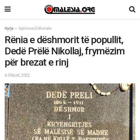
Hyrje
Opinione/Editoriale
Rënia e dëshmorit të popullit,
Dedë Prëlë Nikollaj, frymëzim
për brezat e rinj
6 Shkurt, 2022