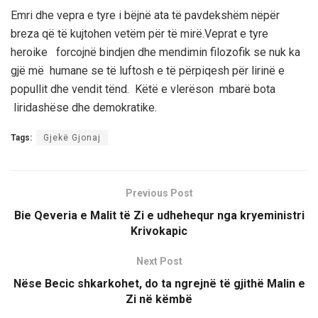
Emri dhe vepra e
tyre i
bëjnë
ata
të pavdekshëm nëpër
breza që
të kujtohen
vetëm për të mirë.
Veprat e tyre
heroike forcojnë bindjen dhe mendimin filozofik se nuk ka
gjë më humane se të luftosh e të përpiqesh për lirinë e
popullit dhe vendit tënd. Këtë e vlerëson mbarë bota
liridashëse dhe demokratike.
Tags:
Gjekë Gjonaj
Previous Post
Bie Qeveria e Malit të Zi e udhehequr nga kryeministri
Krivokapic
Next Post
Nëse Becic shkarkohet, do ta ngrejnë të gjithë Malin e
Zi në këmbë