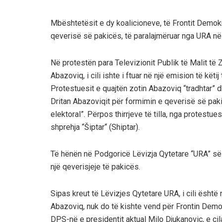
Mbështetësit e dy koalicioneve, të Frontit Demok
qeverisë së pakicës, të paralajmëruar nga URA në
Në protestën para Televizionit Publik të Malit të Z
Abazoviq, i cili ishte i ftuar në një emision të kë
Protestuesit e quajtën zotin Abazoviq “tradhtar” 
Dritan Abazoviqit për formimin e qeverisë së paki
elektoral”. Përpos thirrjeve të tilla, nga protestu
shprehja “Šiptar“ (Shiptar).
Të hënën në Podgoricë Lëvizja Qytetare “URA” së
një qeverisjeje të pakicës.
Sipas kreut të Lëvizjes Qytetare URA, i cili ësht
Abazoviq, nuk do të kishte vend për Frontin Demo
DPS-në e presidentit aktual Milo Djukanovic, e ci