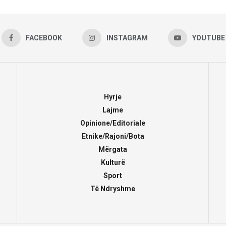
FACEBOOK
INSTAGRAM
YOUTUBE
Hyrje
Lajme
Opinione/Editoriale
Etnike/Rajoni/Bota
Mërgata
Kulturë
Sport
Të Ndryshme