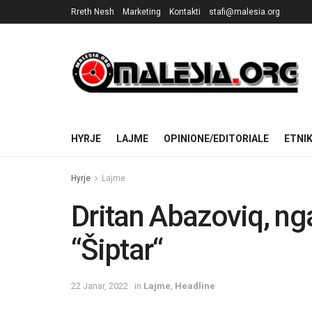
Rreth Nesh
Marketing
Kontakti
stafi@malesia.org
HYRJE
LAJME
OPINIONE/EDITORIALE
ETNI
Hyrje
Lajme
Dritan Abazoviq, ng
“Šiptar“
22 Janar, 2022
in
Lajme
,
Headline