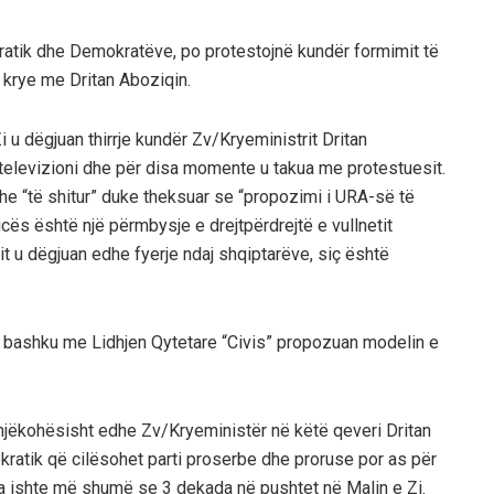
ratik dhe Demokratëve, po protestojnë kundër formimit të
 krye me Dritan Aboziqin.
i u dëgjuan thirrje kundër Zv/Kryeministrit Dritan
tij televizioni dhe për disa momente u takua me protestuesit.
dhe “të shitur” duke theksuar se “propozimi i URA-së të
cës është një përmbysje e drejtpërdrejtë e vullnetit
esit u dëgjuan edhe fyerje ndaj shqiptarëve, siç është
 bashku me Lidhjen Qytetare “Civis” propozuan modelin e
ë njëkohësisht edhe Zv/Kryeministër në këtë qeveri Dritan
kratik që cilësohet parti proserbe dhe proruse por as për
la ishte më shumë se 3 dekada në pushtet në Malin e Zi.