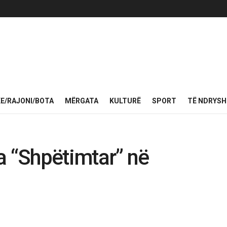
KE/RAJONI/BOTA
MËRGATA
KULTURË
SPORT
TË NDRYS
a “Shpëtimtar” në