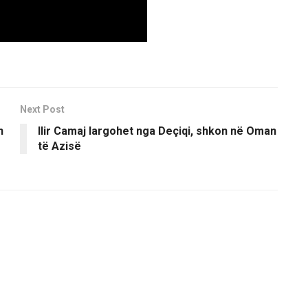
Next Post
n
Ilir Camaj largohet nga Deçiqi, shkon në Oman
të Azisë