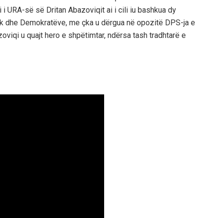
 i URA-së së Dritan Abazoviqit ai i cili iu bashkua dy
tik dhe Demokratëve, me çka u dërgua në opozitë DPS-ja e
oviqi u quajt hero e shpëtimtar, ndërsa tash tradhtarë e