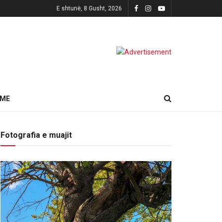
E shtunë, 8 Gusht, 2026
HME
Fotografia e muajit