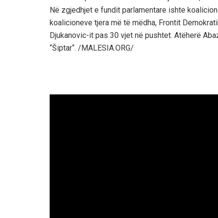
Në zgjedhjet e fundit parlamentare ishte koalicioni
koalicioneve tjera më të mëdha, Frontit Demokra
Djukanovic-it pas 30 vjet në pushtet. Atëherë Abaz
“Šiptar“. /MALESIA.ORG/