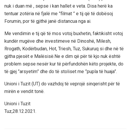
nuk i duan më , sepse i kan hallet e veta. Disa herë ka
tentuar zotëria në fjalë me ”filmat ” e tij që të dobësoj
Forumin, por të gjithë janë distancua nga ai.
Me vendimin e tij që të mos votoj buxhetin, faktikisht votoj
kundër rrugëve dhe investimeve në Dinoshë, Milesh,
Rrogath, Kodërbudan, Hot, Triesh, Tuz, Sukuruq si dhe në të
gjitha pjesët e Malësisë.Ne e dim që për të kjo nuk është
problem sepse nesër kur të përfundohën këto projekte, do
të gjej ”arsyetim” dhe do të stoliset me ”pupla të huaja”.
Unioni i Tuzit (UT) do vazhdoj të veprojë sinqerisht për të
mirën e vendit tonë.
Unioni i Tuzit
Tuz,28.12.2021.