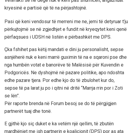
Vetëfakti se në degë nuk e keni pas shumicën, angazhuat
kryesinë e partisë që të na përjashtojnë.
Pasi që keni vendosur të merreni me ne, jemi të detyruar t’ju
përkujtojmë se në zgjedhjet e fundit në kryeqytet keni qenë
përfaqsues i UDSH në listën e përbashkët me DPS.
Çka fshihet pas këtij mandati e dini ju personalisht, sepse
asnjëherë nuk e keni marrë guximin të na e sqaroni pse dhe
nga humbën votat e banorëve të Malësisë për Kuvendin e
Podgoricës. Ne dyshojmë në pazare politike, apo ndoshta
edhe pazare tjera. Por edhe kjo do të zbulohet kur do,
sepse të pa larat ju po i qitni në dritë “Marrja rrin por i Zoti
se lën”.
Për raporte brenda në Forum besoj se do të përgjigjen
partnerët tuaj dhe tonë.
E gjithë kjo siç duket e ka vetëm një qellim, të zbutën
mardhëniet me ish partnerin e koalicionit (DPS) por as ata