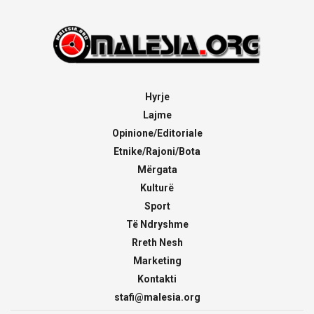
Hyrje
Lajme
Opinione/Editoriale
Etnike/Rajoni/Bota
Mërgata
Kulturë
Sport
Të Ndryshme
Rreth Nesh
Marketing
Kontakti
stafi@malesia.org