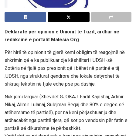
Deklaratë për opinion e Unionit të Tuzit, ardhur në
redaksinë e portalit Malesia.Org
Për hirë të opinionit të gjerë kemi obligim të reagojmë në
shkrimin që e ka publikuar dje këshilltari i UDSH-së.
Zotëria në fjalë pas presionit që i bëhet në partinë e tij
,UDSH, nga strukturat qëndrore dhe lokale detyrohet të
shkruaj tekstin në fjalë edhe pse pa dashje.
Nuk jemi larguar (Xhevdet GJOKAJ, Fadil Kajoshaj, Admir
Nikaj, Allmir Lulanaj, Sulejman Beqaj dhe 80% e degës së
atëhershme të partisë), por na keni përjashtuar ju dhe
ardhacakët nga partitë tjera, që sot po vendosin për fatin e
partisë së dikurshme të përbashkët.