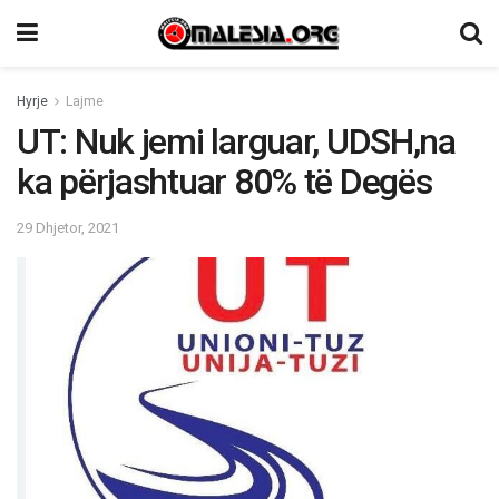
Hyrje
Lajme
UT: Nuk jemi larguar, UDSH,na
ka përjashtuar 80% të Degës
29 Dhjetor, 2021