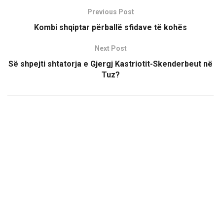
Previous Post
Kombi shqiptar përballë sfidave të kohës
Next Post
Së shpejti shtatorja e Gjergj Kastriotit-Skenderbeut në
Tuz?