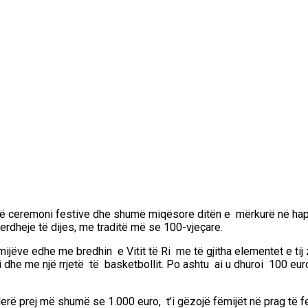
jë ceremoni festive dhe shumë miqësore ditën e mërkurë në hapës
rdheje të dijes, me traditë më se 100-vjeçare.
ve edhe me bredhin e Vitit të Ri me të gjitha elementet e tij
i dhe me një rrjetë të basketbollit. Po ashtu ai u dhuroi 100 e
erë prej më shumë se 1.000 euro, t’i gëzojë fëmijët në prag të 