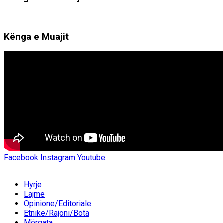
Kënga e Muajit
Facebook
Instagram
Youtube
Hyrje
Lajme
Opinione/Editoriale
Etnike/Rajoni/Bota
Mërgata