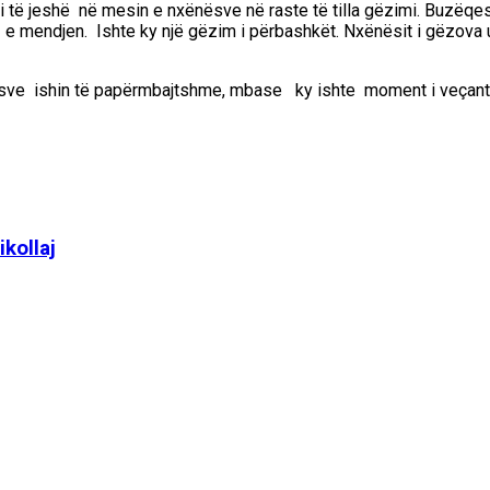
i të
jeshë
në mesin e nxënësve
në raste të tilla gëzimi. Buzëq
 mendjen. Ishte ky një gëzim i përbashkët. Nxënësit i gëzova
ve ishin të papërmbajtshme, mbase
ky ishte moment
i veçant
ikollaj