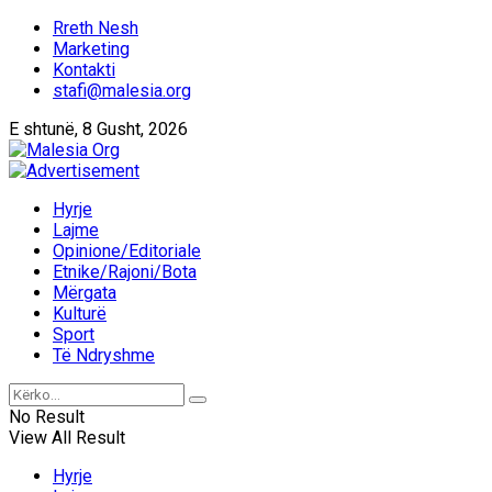
Rreth Nesh
Marketing
Kontakti
stafi@malesia.org
E shtunë, 8 Gusht, 2026
Hyrje
Lajme
Opinione/Editoriale
Etnike/Rajoni/Bota
Mërgata
Kulturë
Sport
Të Ndryshme
No Result
View All Result
Hyrje