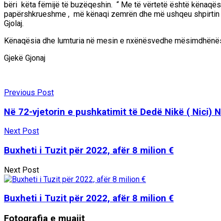
bëri këta fëmijë të buzëqeshin. “ Me të vërtetë është kënaqës
papërshkrueshme , më kënaqi zemrën dhe më ushqeu shpirtin e
Gjolaj
.
Kënaqësia dhe lumturia në mesin e nxënësve
dhe mësimdhënës
Gjekë Gjonaj
Previous Post
Në 72-vjetorin e pushkatimit të Dedë Nikë ( Nici) N
Next Post
Buxheti i Tuzit për 2022, afër 8 milion €
Next Post
Buxheti i Tuzit për 2022, afër 8 milion €
Fotografia e muajit