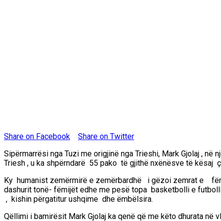
Share on Facebook
Share on Twitter
Sipërmarrësi nga Tuzi me origjinë nga
Trieshi
,
Mark
Gjolaj
, në n
Triesh
, u ka shpërndarë 55 pako të gjithë nxënësve të kësaj çe
Ky humanist zemërmirë e zemërbardhë i gëzoi zemrat e fëmijë
dashurit tonë- fëmijët edhe me pesë topa basketbolli e futboll
, kishin përgatitur ushqime dhe ëmbëlsira.
Qëllimi i bamirësi
t
Mark
Gjolaj
ka qenë që me këto dhurata në vl