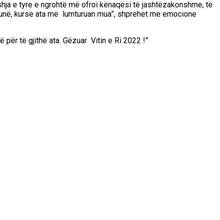
eshja e tyre e ngrohtë më ofroi kënaqësi të jashtëzakonshme, të
 unë, kurse ata më lumturuan mua”, shprehet me emocione
ë për të gjithë ata.
Gëzuar Vitin e Ri 2022 !”