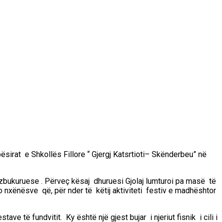
irat e Shkollës Fillore “ Gjergj
Katsrtioti
– Skënderbeu” në
 zbukuruese . Përveç kësaj dhuruesi
Gjolaj
lumturoi pa masë të
uro nxënësve që,
për nder të këtij aktiviteti festiv e madhështor
festave të
fundvitit
. Ky është një gjest bujar i njeriut fisnik i cili i