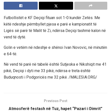
Futbollistët e KF Deçiqi fituan sot 1-0 kundër Zetës. Me
këtë ndeshje përmbyllet pjesa e parë e kampionatit të
Ligës së parë të Malit të Zi, ndërsa Deçiqi tashmë kalon në
vend të dytë.
Golin e vetëm në ndeshje e shënoi Ivan Novovic, në minutën
e 64-të.
Në vend të parë në tabelë është Sutjeska e Nikshiqit me 41
pikë, Deçiqi i dyti me 33 pikë, ndërsa e treta është
Buduqnosti i Podgoricës me 32 pikë. /MALESIA.ORG/
Previous Post
Atmosferë festash në Tuz, hapet “Pazari i Dimrit”