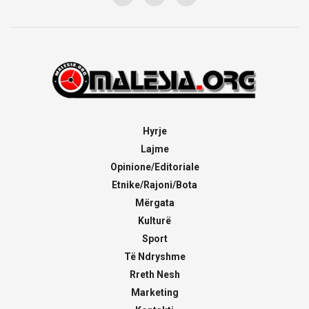
Hyrje
Lajme
Opinione/Editoriale
Etnike/Rajoni/Bota
Mërgata
Kulturë
Sport
Të Ndryshme
Rreth Nesh
Marketing