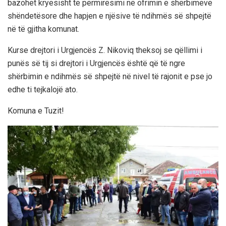
bazohet kryesisht te përmirësimi në ofrimin e shërbimeve
shëndetësore dhe hapjen e njësive të ndihmës së shpejtë
në të gjitha komunat.
Kurse drejtori i Urgjencës Z. Nikoviq theksoj se qëllimi i
punës së tij si drejtori i Urgjencës është që të ngre
shërbimin e ndihmës së shpejtë në nivel të rajonit e pse jo
edhe ti tejkalojë ato.
Komuna e Tuzit!