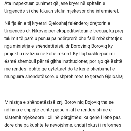
Ata inspektuan punimet që janë kryer në spitalin e
Urgjencës si dhe takuan stafin mjekësor dhe infermierët.
Në fjalën e tij kryetari Gjeloshaj falënderoj drejtorin e
Urgjencës dr. Nikoviq për ekspeditivitetin e treguar, ku prej
takimit të parë u punua pa ndërprerë dhe falë mbështetjes
nga ministrja e shëndetësisë, dr Boroviniq Boroviq ky
projekt u realizua në kohë rekord. Ky lloj bashkëpunimi
është shembull për të gjitha institucionet, por ajo që është
me rëndësi është që qytetarët do të kenë shërbimet e
munguara shëndetësorë, u shpreh mes të tjerash Gjeloshaj.
Ministrja e shëndetësisë znj. Boroviniq Bojoviq tha se
ndihma e shpejtë është pjesë mjaft e rëndësishme e
sistemit mjekësore i cili në përgjithësi ka qenë i lënë pas
dore dhe pa kushte të nevojshme, andaj fokusi i reformës