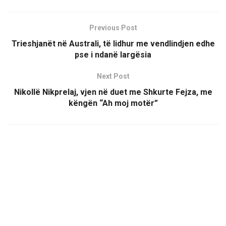
Previous Post
Trieshjanët në Australi, të lidhur me vendlindjen edhe
pse i ndanë largësia
Next Post
Nikollë Nikprelaj, vjen në duet me Shkurte Fejza, me
këngën “Ah moj motër”