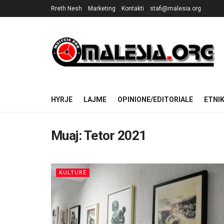
Rreth Nesh
Marketing
Kontakti
stafi@malesia.org
HYRJE
LAJME
OPINIONE/EDITORIALE
ETNI
Muaj:
Tetor 2021
KULTURË