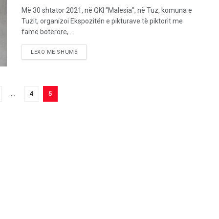
Më 30 shtator 2021, në QKI "Malesia", në Tuz, komuna e
Tuzit, organizoi Ekspozitën e pikturave të piktorit me
famë botërore, ...
LEXO MË SHUMË
…
4
5