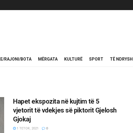
KE/RAJONI/BOTA
MËRGATA
KULTURË
SPORT
TË NDRYS
Hapet ekspozita në kujtim të 5
vjetorit të vdekjes së piktorit Gjelosh
Gjokaj
1 TETOR, 2021
0