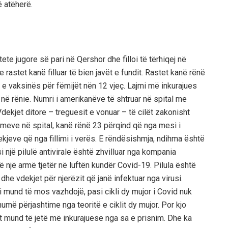
ë atëherë.
tete jugore së pari në Qershor dhe filloi të tërhiqej në
dhe rastet kanë filluar të bien javët e fundit. Rastet kanë rënë
e vaksinës për fëmijët nën 12 vjeç. Lajmi më inkurajues
në rënie. Numri i amerikanëve të shtruar në spital me
Vdekjet ditore – treguesit e
vonuar
– të cilët zakonisht
imeve në spital, kanë rënë
23
përqind që nga mesi i
kjeve që nga fillimi i verës. E rëndësishmja, ndihma është
si një pilulë antivirale është zhvilluar nga
k
ompania
 një armë tjetër në luftën kundër Covid-19. Pilula është
he vdekjet për njerëzit që janë infektuar nga virusi.
 mund të mos vazhdojë, pasi cikli dy mujor i Covid nuk
shumë përjashtime nga teoritë e ciklit dy mujor. Por kjo
rt mund të jetë më inkurajuese nga sa e prisnim. Dhe ka