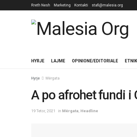
Rreth Nesh
Marketing
Kontakti
stafi@malesia.org
HYRJE
LAJME
OPINIONE/EDITORIALE
ETNI
Hyrje
Mërgata
A po afrohet fundi 
19 Tetor, 2021
in
Mërgata
,
Headline