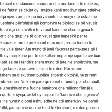
 zbaticat e distancimit shoqëror dhe përdorimit të maskës,
 në faktin se ciklet dy
–
mujore kanë ndodhur gjatë stinëve
jellja njerëzore nuk po ndryshonte në mënyra të dukshme.
ueshme përfshijnë një kombinim të biologjisë së virusit
tet
e reja
në zhvillim të virusit kanë më shumë gjasa të
arit
janë grupi në të cilin virusi gjen hapësirë ​​për të
ë ekspozuar më të prekshmit mes nesh, virusi tenton të
 një valë tjetër. Ata mund të jenë faktorët përcaktues që i
eth dy muaj kohë për të qarkulluar nëpër një rajon të caktuar.
në atë se sa i rëndësishëm mund të jetë një shpërthim, me
arkesat e rasteve fillojnë të rriten. Por
vetëm
ishëm sa diskutimet publike shpesh diktojnë, ne priremi
mbi virusin. Ne kemi parë që rëniet e fundit, për shembull,
ë u bashkuan me fuqinë punëtore dhe miliona fëmijë u
 qoftë arsyeja, ciklet dy mujore të “kodrave dhe luginave”
si në numrin global ashtu edhe në atë amerikan. Ne pamë
illit, pastaj ranë deri në fund të Qershorit, u rritën përsëri