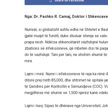
Share on Facebook
Nga: Dr. Pashko R. Camaj, Doktor i Shkencave
Numrat, si globalisht ashtu edhe në Shtetet e Bas
gjatë muajit të fundit, duke zbuluar shenja se val
prapa nesh. Ndërsa shkencëtarët vazhdojnë
hulum
zbaticës së infeksioneve, që mbeten disi të paqar
do të vazhdojë. Tani për tani, ne shohim shumë të
mira.
Lajmi i mirë:
Numri i infeksioneve të reja ka rënë 
ditore prej rreth 8
5
,000, dhe shtrimet në spitale ja
të Qendrës për Kontrollin e Sëmundjeve (CDC). Vd
megjithëse më shumë se 1,
5
00 njerëz kanë vdeku
Lajmi i keq:
Sipas të dhënave nga Universiteti J