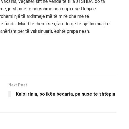
 vaksina, veçanërisht në vende të tilla si SHBA, do ta
e, jo shumë të ndryshme nga gripi ose ftohja e
frohemi një të ardhmeje më të
mir
ë
dhe m
ë
t
ë
ë fundit. Mund të themi se çfarëdo që të sjellin muajt e
ërisht për të vaksinuarit, është prapa nesh.
Next Post
Kaloi rinia, po ikën beqaria, pa nuse te shtëpia