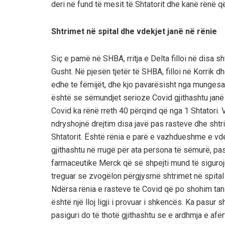
deri në fund të mesit të Shtatorit dhe kanë rënë q
Shtrimet në spital dhe vdekjet janë në rënie
Siç e pamë në SHBA, rritja e Delta filloi në disa sh
Gusht. Në pjesën tjetër të
SHBA
, filloi në Korrik 
edhe te fëmijët, dhe kjo pavarësisht nga mungesa 
është se sëmundjet serioze Covid gjithashtu janë 
Covid ka rënë rreth
40
përqind që nga 1 Shtatori. 
ndryshojnë drejtim disa javë pas rasteve dhe shtr
Shtatorit. Është rënia e parë e vazhdueshme e vde
gjithashtu në rrugë për ata persona
t
ë sëmu
r
ë
, pa
farmaceutike Merck që së shpejti mund të sigurojë
treguar se zvogëlon përgjysmë shtrimet në spital d
Ndërsa rënia e rasteve të Covid që po shohim tani
është një lloj ligji i provuar i shkencës. Ka pasur 
pasiguri do të thotë gjithashtu se e ardhmja e afë