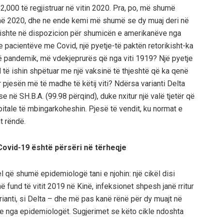
52,000 të regjistruar në vitin 2020. Pra, po, më shumë
në 2020, dhe ne ende kemi më shumë se dy muaj deri në
a ishte në dispozicion për shumicën e amerikanëve nga
 pacientëve me Covid, një pyetje-të paktën retorikisht-ka
më pandemik, më vdekjeprurës që nga viti 1919? Një pyetje
d të ishin shpëtuar me një vaksinë të thjeshtë që ka qenë
r pjesën më të madhe të
k
ë
tij
vi
ti
? Ndërsa varianti
D
elta
ese
n
ë
SH.B.A. (99.98 p
ë
rqind)
, duke nxitur një valë tjetër që
pitale të mbingarkoheshin. Pjesë të vendit, ku normat e
ht rëndë
.
Covid-19 është përsëri në tërheqje
l që shumë epidemiologë tani e njohin: një cikël disi
në fund të vitit 2019 në Kinë, infeksionet shpesh janë rritur
ianti, si
Delta – dhe më pas kanë rënë për dy muajt në
nde nga epidemiologët. Sugjerimet se këto cikle ndoshta