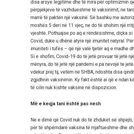
disa arsye legjitime dhe të mira për optimizmin
përpjekjeve të vazhdueshme të vaksinimit, ne tani
marrë të paktën një vaksinë. Së bashku me autori
moshës 5 deri në 11 vjeç, ne do të shohim një rri
vjeshtë. Pothuajse po aq e rëndësishme, diçka s
Covid, duke u dhënë atyre një imunitet natyral. Për
imuniteti i tufës – që një valë tjetër aq e madhe 
Si e shofim,
Covid-19 do të jetë provuar të jetë 
mënyra, do të jetë një pandemi e pa
nevoj
ë
te jet
ë
vdekur prej tij, vetëm në
SHBA
, ndoshta
disa
qindr
zgjidhnin vaksinimin. Ky fakt është ai që e ndan kët
të cilin nuk kishte vaksinë në dispozicion.
Më e keqja
tani
është pas nesh
Ne e dimë që Covid nuk do të zhduket së shpejti,
për të shpërndarë vaksina të mjaftueshme dhe shpe