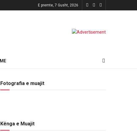
E premte, 7 Gusht, 2026
HME
Fotografia e muajit
Kënga e Muajit