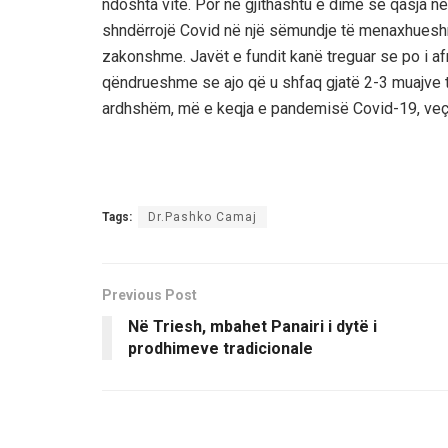
ndoshta vite. Por ne gjithashtu e dimë se qasja në
shndërrojë Covid në një sëmundje të menaxhueshm
zakonshme. Javët e fundit kanë treguar se po i a
qëndrueshme
se ajo
që u shfaq gjatë 2-3 muajve t
ardhshëm, më e keqja e pandemisë Covid-19, veçan
Tags:
Dr.Pashko Camaj
Previous Post
Në Triesh, mbahet Panairi i dytë i
prodhimeve tradicionale