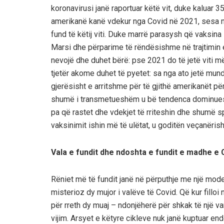
koronavirusi janë raportuar këtë vit, duke kaluar 3
amerikanë kanë vdekur nga Covid në 2021, sesa 
fund të këtij viti. Duke marrë parasysh që vaksin
Marsi dhe përparime të rëndësishme në trajtimin e
nevojë dhe duhet bërë: pse 2021 do të jetë viti 
tjet
ë
r
akome duhet
të pyetet: sa nga ato jetë mun
gjerësisht e arritshme për t
ë
gjithë amerikanët pë
shumë i transmetueshëm u bë tendenca dominu
pa që rastet dhe vdekjet të rriteshin dhe shumë s
vaksinimit ishin më të ulëtat, u goditën veçanëris
Vala e fundit dhe ndoshta e fundit e madhe e 
Rëniet më të fundit janë në përputhje me një mode
misterioz dy mujor i valëve të Covid. Që kur filloi 
për rreth dy muaj – ndonjëherë për shkak të një var
vijim. Arsyet e këtyre cikleve nuk janë kuptuar e