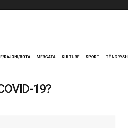
KE/RAJONI/BOTA
MËRGATA
KULTURË
SPORT
TË NDRYS
i COVID-19?