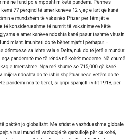
 qe më në fund po e mposhtim këtë pandemi. Përmes
 kemi 77 përqind të amerikanëve 12 vjeç e lart që kanë
zimin e mundshëm të vaksinës Pfizer për fëmijët e
tje të konsiderueshme të numrit të vaksinimeve këtë
i gjysma e amerikanëve ndoshta kanë pasur tashmë virusin
fundimisht, imuniteti do të bëhet mjaft i përhapur –
dhe dëmtuese sa ishte vala e Delta, nuk do të jetë e mundur.
një nga pandemitë më të
r
ë
nda
në kohët moderne. Në shumë
kaq
e tmerrshme. Nga më shumë se
715
,000 që kanë
a mijëra ndoshta do të ishin shpëtuar nëse
vetëm
do të
ë pandemi nga të tjerët, si gripi spanjoll i vitit 1918, për
 të paktën jo globalisht. Me sfidat e vazhdueshme globale
jt, virusi mund të vazhdojë të qarkullojë për ca kohë,