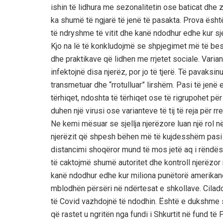
ishin të lidhura me sezonalitetin ose baticat dhe
ka shumë të ngjarë të jenë të pasakta. Prova është
të ndryshme të vitit dhe kanë ndodhur edhe kur s
Kjo na lë të konkludojmë se shpjegimet më të bes
dhe praktikave që lidhen me rrjetet sociale. Varian
infektojnë disa njerëz, por jo të tjerë. Të
pavaksinu
transmetuar dhe “rrotulluar” lirshëm. Pasi të jen
tërhiqet, ndoshta të tërhiqet ose të rigrupohet për
duhen një virusi ose varianteve të tij të reja për rr
Ne kemi mësuar se sjellja njerëzore luan një rol 
njerëzit që shpesh bëhen më të kujdesshëm pasi ng
distancimi shoqëror mund të mos jetë aq i rëndës
të caktojmë shumë autoritet dhe kontroll njerëzor 
kanë ndodhur edhe kur miliona punëtorë amerikan
mblodhën përsëri në ndërtesat e shkollave. Cilado
të Covid vazhdojnë të ndodhin. Është e dukshme 
që rastet u ngritën nga fundi i Shkurtit në fund të Pr