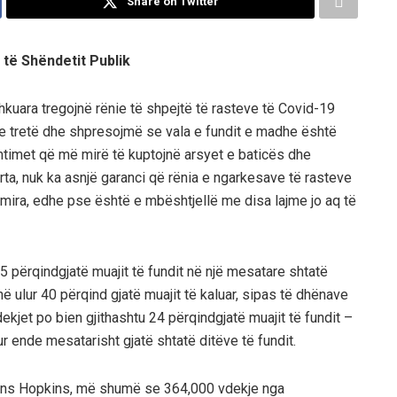
Share on Twitter
 të Shëndetit Publik
hkuara tregojnë rënie të shpejtë të rasteve të Covid-19
a e tretë dhe shpresojmë se vala e fundit e madhe është
timet q
ë
m
ë
mir
ë
të kuptojnë arsyet e baticës dhe
ta, nuk ka asnjë garanci që rënia e ngarkesave të rasteve
 mira, edhe pse është e mbështjellë me disa lajme jo aq të
45
p
ë
rqind
gjatë muajit të fundit në një mesatare shtatë
në ulur
40
p
ë
rqind
gjatë
muajit t
ë kaluar, sipas të dhënave
ekjet po bien gjithashtu
2
4
p
ë
rqind
gjatë muajit të fundit –
r ende mesatarisht gjatë shtatë ditëve të fundit.
ohns Hopkins, më shumë se 36
4
,000 vdekje nga