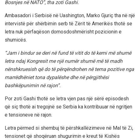
Bosnjes në NATO”, tha zoti Gashi.
Ambasadori i Serbisë në Uashington, Marko Gjuriç tha në një
intervistë për shërbimin serb të Zërit të Amerikës thotë se
letra nuk përfaqëson domosdoshmërisht pozicionin e
shumicës.
“Jam i bindur se deri në fund të vitit do të kemi më shumë
letra ndaj Kongresit me një numër shumë më të madh
nënshkruesish që do të përqëndrohen në tema pozitive nga
marrëdhëniet tona dypalëshe dhe në përgjithësi
bashkëpunimin në rajon”.
Por zoti Gashi thotë se letra vjen pas një sërë episodesh
që siç thotë ai tregojnë se Serbia ka kontribuuar në ngritjen
e tensioneve në rajon.
Letra përmed si shembuj të përshkallëzimeve në Mal të Zi,
tensionet që shoqëruan shugurimin e kreut të Kishës