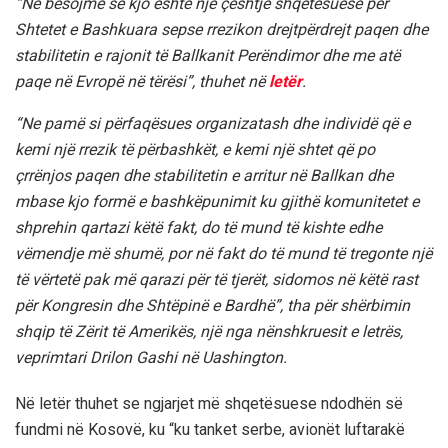
“Ne besojmë se kjo është një çështje shqetësuese për
Shtetet e Bashkuara sepse rrezikon drejtpërdrejt paqen dhe
stabilitetin e rajonit të Ballkanit Perëndimor dhe me atë
paqe në Evropë në tërësi”, thuhet në
letër
.
“Ne pamë si përfaqësues organizatash dhe individë që e
kemi një rrezik të përbashkët, e kemi një shtet që po
çrrënjos paqen dhe stabilitetin e arritur në Ballkan dhe
mbase kjo formë e bashkëpunimit ku gjithë komunitetet e
shprehin qartazi këtë fakt, do të mund të kishte edhe
vëmendje më shumë, por në fakt do të mund të tregonte një
të vërtetë pak më qarazi për të tjerët, sidomos në këtë rast
për Kongresin dhe Shtëpinë e Bardhë”, tha për shërbimin
shqip të Zërit të Amerikës, një nga nënshkruesit e letrës,
veprimtari Drilon Gashi në Uashington.
Në letër thuhet se ngjarjet më shqetësuese ndodhën së
fundmi në Kosovë, ku “ku tanket serbe, avionët luftarakë