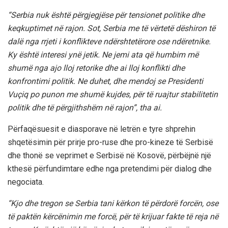
“Serbia nuk është përgjegjëse për tensionet politike dhe
keqkuptimet në rajon. Sot, Serbia me të vërtetë dëshiron të
dalë nga rrjeti i konflikteve ndërshtetërore ose ndëretnike.
Ky është interesi ynë jetik. Ne jemi ata që humbim më
shumë nga ajo lloj retorike dhe ai lloj konflikti dhe
konfrontimi politik. Ne duhet, dhe mendoj se Presidenti
Vuçiq po punon me shumë kujdes, për të ruajtur stabilitetin
politik dhe të përgjithshëm në rajon”, tha ai.
Përfaqësuesit e diasporave në letrën e tyre shprehin
shqetësimin për prirje pro-ruse dhe pro-kineze të Serbisë
dhe thonë se veprimet e Serbisë në Kosovë, përbëjnë një
kthesë përfundimtare edhe nga pretendimi për dialog dhe
negociata.
“Kjo dhe tregon se Serbia tani kërkon të përdorë forcën, ose
të paktën kërcënimin me forcë, për të krijuar fakte të reja në