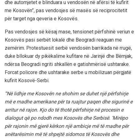
dhe automjetet e blinduara u vendosën në afërsi të kufirit
me Kosovën”, pas vendosjes së masës së reciprocitetit
për target nga qeveria e Kosovës.
Pas vendosjes së kësaj mase, tensionet përfshinë veriun e
Kosovës pasi serbët lokalë dhe Beogradi reaguan me
zemërim. Protestuesit serbë vendosën barrikada në rrugë,
duke bllokuar dy pikëkalime kufitare në Jarinjë dhe Bërnjak,
ndërsa Beogradi ngriti shkallën e gatishmërisë ushtarake.
Forcat policore dhe ushtarake serbe u mobilizuan përgjatë
kufirit Kosovë-Serbi.
“Në lidhje me Kosovën ne shohim se duhet një përfshirje
më e madhe amerikane për ta ruajtur paqen dhe sigurinë e
arritur në rajon. Kjo do të thotë përfshirje në procesin e
dialogut që po ndodh mes Kosovës dhe Serbisë. ‘Mirëpo
për rajonin më gjerë kërkon një ambicje më të madhe për
anëtarësimin më të shpejtë sidomos të Kosovës dhe