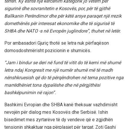
terren. Ky është një kërcënim kategorik jo vetëm për
sigurinë dhe sovranitetin e Kosovës, por, për të gjithë
Ballkanin Perëndimor dhe për këtë arsye paraqet një rrezik
domethënës për interesat ekonomike dhe të sigurisë të
SHBA dhe NATO -s në Evropën juglindore”, thuhet në letër.
Por ambasadori Gjuriç thotë se letra nuk përfaqëson
domosdoshmërisht pozicionin e shumicës.
“Jam i bindur se deri në fund të vitit do të kemi më shumë
letra ndaj Kongresit me një numër shumë më të madh
nënshkruesish që do të përqëndrohen në tema pozitive nga
marrëdhëniet tona dypalëshe dhe në përgjithësi
bashkëpunimin në rajon”.
Bashkimi Evropian dhe SHBA kanë theksuar vazhdimisht
nevojën për dialog mes Kosovës dhe Serbisë. Ishin
bisedimet mes zyrtarëve të dy vendeve që e zgjidhën
tensionin shkaktuar nga përplasjet për targat. Zoti Gashi