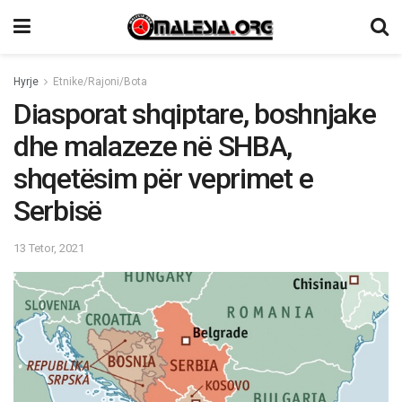
Hyrje
Etnike/Rajoni/Bota
Diasporat shqiptare, boshnjake
dhe malazeze në SHBA,
shqetësim për veprimet e
Serbisë
13 Tetor, 2021