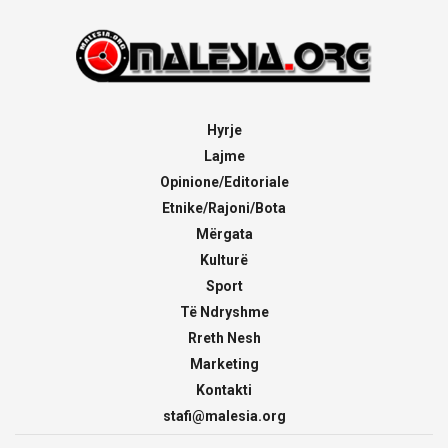
Hyrje
Lajme
Opinione/Editoriale
Etnike/Rajoni/Bota
Mërgata
Kulturë
Sport
Të Ndryshme
Rreth Nesh
Marketing
Kontakti
stafi@malesia.org