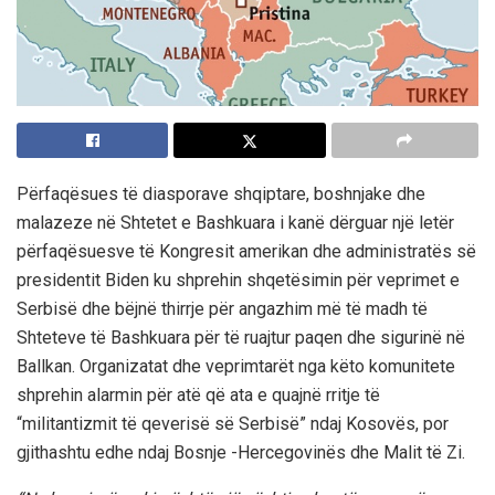
Përfaqësues të diasporave shqiptare, boshnjake dhe
malazeze në Shtetet e Bashkuara i kanë dërguar një letër
përfaqësuesve të Kongresit amerikan dhe administratës së
presidentit Biden ku shprehin shqetësimin për veprimet e
Serbisë dhe bëjnë thirrje për angazhim më të madh të
Shteteve të Bashkuara për të ruajtur paqen dhe sigurinë në
Ballkan. Organizatat dhe veprimtarët nga këto komunitete
shprehin alarmin për atë që ata e quajnë rritje të
“militantizmit të qeverisë së Serbisë” ndaj Kosovës, por
gjithashtu edhe ndaj Bosnje -Hercegovinës dhe Malit të Zi.