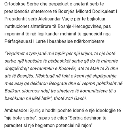
Ortodokse Serbe dhe përpjekjet e anëtarit serb të
presidencës shtetërore të Bosnjës Milorad Dodik,aleat i
Presidentit serb Aleksandar Vuçiç për të bojkotuar
institucionet shtetërore të Bosnje-Hercegovinës, pas
imponimit të një ligji kundër mohimit të gjenocidit nga
Përfaqësuesi i Lartë i bashkësisë ndërkombëtare.
“Veprimet e tyre janë më tepër për një krijim, të një botë
serbe, një hapësire të përbashkët serbe që do të minonte
drejtpërdrejt sovranitetin e Kosovës, atë të Mali të Zi dhe
atë të Bosnjës. Kështuqë në fakt e kemi një shpërputhje
mes asaj që deklaron Beogradi dhe si vepron politikisht në
Ballkan, sidomos ndaj tre shteteve të komuniteteve të u
bashkuan në këtë letër”, thotë zoti Gashi.
Ambasadori Gjuriç e hodhi poshtë idenë e një ideologjie të
“një bote serbe”, sipas së cilës “Serbia dëshiron të
paraqitet si një hegjemon potencial në rajon”.