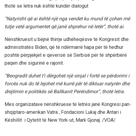
thotë se letra nuk është kundër dialogut
“Natyrisht që ai është një nga vendet ku mund të çohen më
tutje vetë argumentet që janë shprehur në letër”, thotë ai.
Nënshkruesit u bëjnë thirrje udhëheqësve të Kongresit dhe
administratës Biden, që të ndërmarrë hapa për të hedhur
poshtë përpjekjet e qeverisë së Serbisë për të shpërbërë
paqen dhe sigurinë e rajonit.
“Beogradit duhet t’i dërgohet një sinjal i fortë se përdorimi i
forcës nuk do të lejohet më kurrë për të diktuar natyrën dhe
drejtimin e politikës së Ballkanit Perëndimor”, thotë letra.
Mes organizatave nënshkruese të letrës janë Kongresi pan-
shqiptaro-amerikan Vatra , Fondacioni Lukaj dhe Antari i
Këshillit i Qytetit të New York-ut, Mark Gjonaj. /VOA/