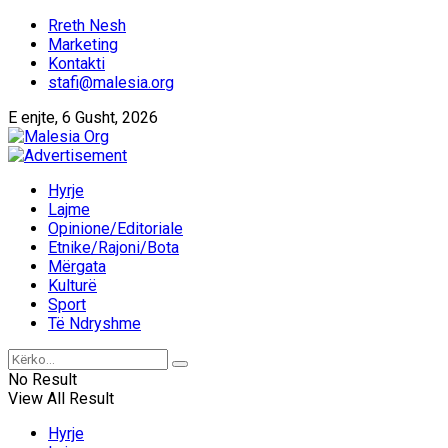
Rreth Nesh
Marketing
Kontakti
stafi@malesia.org
E enjte, 6 Gusht, 2026
Hyrje
Lajme
Opinione/Editoriale
Etnike/Rajoni/Bota
Mërgata
Kulturë
Sport
Të Ndryshme
No Result
View All Result
Hyrje