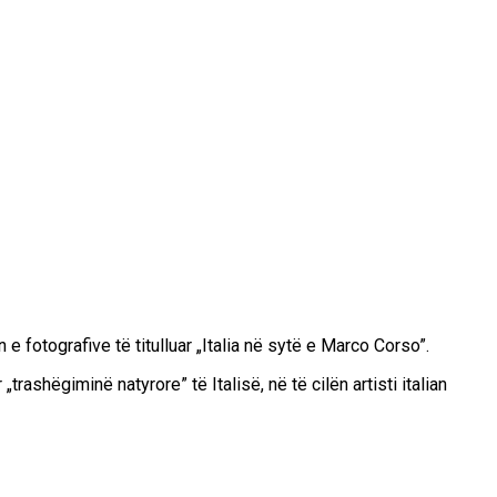
otografive të titulluar „Italia në sytë e Marco Corso”.
rashëgiminë natyrore” të Italisë, në të cilën artisti italian