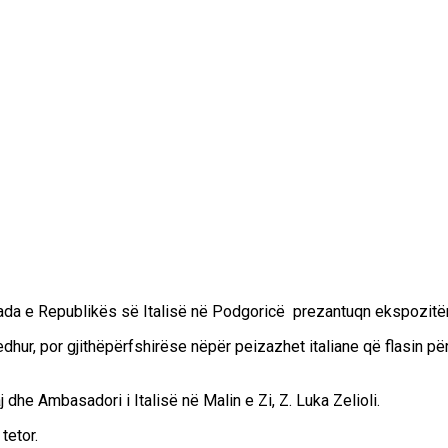
a e Republikës së Italisë në Podgoricë prezantuqn ekspozitën e f
ur, por gjithëpërfshirëse nëpër peizazhet italiane që flasin për „t
 dhe Ambasadori i Italisë në Malin e Zi, Z. Luka Zelioli.
tetor.