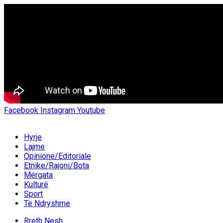
Facebook
Instagram
Youtube
Hyrje
Lajme
Opinione/Editoriale
Etnike/Rajoni/Bota
Mërgata
Kulturë
Sport
Të Ndryshme
Rreth Nesh