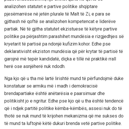
analizohen statutet e partive politike shqiptare
pjesëmarrëse në jetën plurale të Malt të Zi, e para se
gjithash në qoftë se analizohen kompetencat e liderëve
partiak. Në të gjitha statutet ekzistuese të këtyre partive
politike pa përjashtim parashihet mundësia e rizgjedhjes së
kryetarit të partisë pa ndonjë kufizim kohor.
Edhe pse
deklarativisht ekziston mundësia që për
krytar të partisë të
garojnë më tepër kandidatë, diçka e tillë në praktikë rrall
herë ose asnjëherë nuk ndodh.
Nga kjo që u tha më lartë lirishtë mund të përfundojmë duke
konstatuar se armiku më i madh i demokracisë
brendapartiake është anëtarësia e paarsimuar dhe
politikisht jo e ngritur. Edhe pse kjo që u tha është tendencë
që i ndjek partitë politike këmba-këmbës, assesi nuk do të
thotë se nuk mund të krijohen mekanizma që me sukses do
të mund ta luftojnë këtë dukuri brenda vetë partive politike.