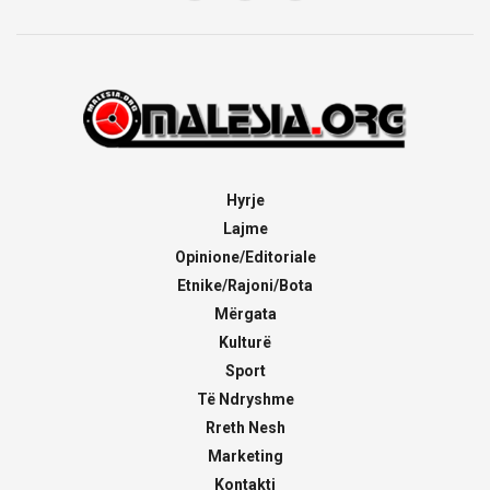
Hyrje
Lajme
Opinione/Editoriale
Etnike/Rajoni/Bota
Mërgata
Kulturë
Sport
Të Ndryshme
Rreth Nesh
Marketing
Kontakti