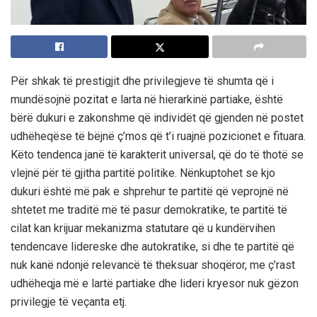
Për shkak të prestigjit dhe privilegjeve të shumta që i
mundësojnë pozitat e larta në hierarkinë partiake, është
bërë dukuri e zakonshme që individët që gjenden në postet
udhëheqëse të bëjnë ç’mos që t’i ruajnë pozicionet e fituara.
Këto tendenca janë të karakterit universal, që do të thotë se
vlejnë për të gjitha partitë politike. Nënkuptohet se kjo
dukuri është më pak e shprehur te partitë që veprojnë në
shtetet me traditë më të pasur demokratike,
te partitë të
cilat kan krijuar mekanizma statutare që u kundërvihen
tendencave lidereske dhe autokratike, si dhe te partitë që
nuk kanë ndonjë relevancë të theksuar shoqëror, me ç’rast
udhëheqja më e lartë partiake dhe lideri kryesor nuk gëzon
privilegje të veçanta etj.