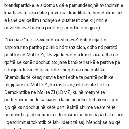
brendapartiake, e sidomos që e pamundësojnë avancimin e
kuadrave të reja duke provokuar konflikte të brendshme që
e
kanë për qëllim rindarjen e pushtetit dhe krijimin e
pozicioneve brenda partisë (por edhe më gjërë).
Dukuria e
“të pazëvendësueshmëve”
është mjaft e
shprehur në partitë politike në tranzicion, edhe në partitë
politike në Mal të Zi
, lëvizje të vërteta kadrovike edhe në
qoftë se kanë ndodhur, ato janë karakteristikë e partive pa
ndonjë relevancë të vërtetë shoqërore dhe politike.
Shembulla të kësaj natyre kemi edhe te partitë politike
shqiptare në Mal të Zi, ku rast i veçantë është Lidhja
Demokratike në Mal të Zi (LDMZ) ku në mënyrë të
përhershme në të kaluarën i kanë ndodhur turbulenca, por
ajo që ka ndodhur në këtë parti është shumë vështirë të
sqarohet nga dimensioni i demokracisë brendapartiake, por
i qëndrimit autokratik të ish-liderit të saj. Mendoj se ajo që