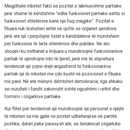
Megjithatë mbetet fakti se pozitat e lakmueshme partiake
janë shumë të këndshme
“edhe
funksionet partiake ashtu si
funksionet shtetërore kanë një fuqi magjike”.
Pozitat e
fituara nuk lëshohen lehtë në qoftë se organet qëndrore
janë ata që i përpilojnë listat e kandidatëve të mundshëm
për funksione të larta shtetërore dhe publike. Në ato
shoqëri ku rrethanat e krijuara u mundësojnë funksionarëve
partiak të qëndrojnë mbi të tjerët, janë më të shprehura
tendencat që çojnë drejt angazhimit të funksionarëve
partiak që të mbeten me çdo kusht në pozicionet e fituara
më parë. Në atë mënyrë dëmtohet demokracia, nga shkaku
se rezultati i fundit zakonisht është ngushtimi i rethit dhe
formimi i oligarkive partiake.
Kur flitet për tendencat që mundësojnë që personat e njëjtë
të mbeten sa më gjatë në postet udhëheqëse në partitë
politike
, duhet patur parasysh atë, se tendencat oligarkike