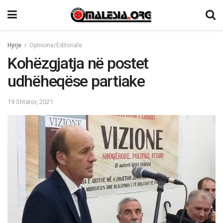
Hyrje
Opinione/Editoriale
Kohëzgjatja në postet
udhëheqëse partiake
19 Shtator, 2021