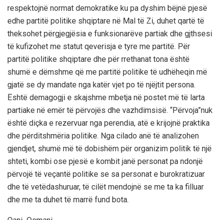
respektojnë normat demokratike ku pa dyshim bëjnë pjesë
edhe partitë politike shqiptare në Mal të Zi, duhet qartë të
theksohet përgjegjësia e funksionarëve partiak dhe gjthsesi
të kufizohet me statut qeverisja e tyre me partitë.
Për
partitë politike shqiptare dhe për rrethanat tona është
shumë e dëmshme që me partitë politike të udhëheqin më
gjatë se dy mandate nga katër vjet po të njëjtit persona.
Është demagogji e skajshme mbetja në postet më të larta
partiake në emër të përvojës dhe vazhdimsisë
.
“Përvoja”
nuk
është diçka e rezervuar nga perendia, atë e krijojnë praktika
dhe përditshmëria politike. Nga cilado anë të analizohen
gjendjet, shumë më të dobishëm për organizim politik të një
shteti, kombi ose pjesë e kombit janë personat pa ndonjë
përvojë të veçantë politike se sa personat e burokratizuar
dhe të vetëdashuruar, të cilët mendojnë se me ta ka filluar
dhe me ta duhet të marrë fund bota.