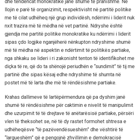
dhe tendencat monokratike janë shumë të pranishme. Në
llojin e parë të organizimit, respektivisht në partitë politike
me të cilat udhëheq një grup individësh, ndërrimi i liderit nuk
nxit trazira më të mëdha në vet partinë. Ndryshe është
gjendja me partitë politike monokratike ku ndërrimi i liderit
sipas çdo logjike nganjëherë nënkupton ndryshime shumë
më të mëdha në aspektin e ndërtimit të politikës partiake,
nga shkaku se lideri i ri zakonisht tenton
të identifikohet me
diçka të re, që do ta shënojë periudhën e
“sundimit”
të tij me
partinë dhe sipas kësaj edhe ndryshime të shumta në
postet më të larta dhe më të rëndësishme partiake.
Krahas dallimeve të lartëpërmendura që pa dyshim janë
shumë të rëndësishme për caktimin e nivelit të manipulimit
dhe uzurpimit të të drejtave të anëtarësisë partiake, përsëri
vlen
të theksohet se, në të dy rastet formohet shtresa e
udhëheqësve
“të pazëvendësueshëm”
dhe vështirë të
“largueshëm” që e pengojnë zhvillimin e demokracisë