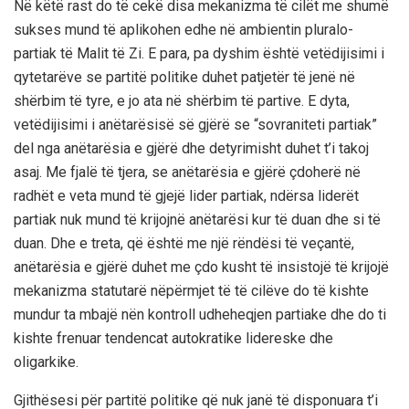
Në këtë rast do të cekë disa mekanizma të cilët me shumë
sukses mund të aplikohen edhe në ambientin pluralo-
partiak të Malit të Zi. E para, pa dyshim është vetëdijisimi i
qytetarëve se partitë politike duhet patjetër të jenë në
shërbim të tyre, e jo ata në shërbim të partive. E dyta
,
vetëdijisimi i anëtarësisë së gjërë se
“sovraniteti partiak”
del nga anëtarësia e gjërë dhe detyrimisht duhet t’i takoj
asaj. Me fjalë të tjera, se anëtarësia e gjërë çdoherë në
radhët e veta mund të gjejë lider partiak, ndërsa liderët
partiak nuk mund të krijojnë anëtarësi kur të duan dhe si të
duan. Dhe e treta, që është me një rëndësi të veçantë,
anëtarësia e gjërë duhet me çdo kusht të insistojë të krijojë
mekanizma statutarë nëpërmjet të të cilëve do të kishte
mundur ta mbajë nën kontroll udheheqjen partiake dhe do ti
kishte frenuar tendencat autokratike lidereske dhe
oligarkike.
Gjithësesi për partitë politike që nuk janë të disponuara t’i