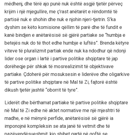
mëdhenj, dhe tërë ajo punë nuk është asgjë tjetër përveç
krijim i një mjegullire, me ç’rast anëtarët e rëndomtë të
partisë nuk e shohin dhe nuk e njohin njeri-tjetrin. S’ka
dyshim se këto komisione qëllim të parë dhe të fundit e
kanë bindjen
e anëtarësisë së gjërë partiake se
“humbja e
betejës nuk do të thot edhe humbje e luftës”.
Brenda këtyre
viteve të pluralizmit partiak ende nuk ka ndodhur që ndonji
lider ose organ i lartë i partive politike shqiptare të jap
dorëheqje për shkak të mosrealizimit të objektivave
partiake. Çdoherë për mosuksesin e liderëve dhe oligarkive
të partive politike shqiptare në Mal të Zi, fajtorë është
dikush tjetër jashtë
“oborrit të tyre”.
Liderët dhe bërthamat partiake të partive politike shqiptare
në Mal të Zi edhe në aktet normative me një mjeshtri të
madhe, e në mënyrë perfide, anëtarësisë së gjërë ia
imponojnë kompleksin se ata janë të vetmit dhe të
pazëvendësueshmit, kjo shihet qartë në qoftë se