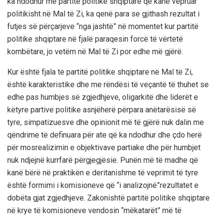
ka
ndodhur me partitë politike shqiptare që kanë vepruar
politikisht në Mal të Zi, ka qenë para se gjithash rezultat i
futjes së përçarjeve
“nga jashtë”
në momentet kur partitë
politike shqiptare në fjalë paraqesin forcë të vërtetë
kombëtare, jo vetëm në Mal të Zi por edhe më gjërë.
Kur është fjala te partitë politike shqiptare në Mal të Zi,
është karakteristike dhe me rëndësi të veçantë të thuhet se
edhe pas humbjes së zgjedhjeve, oligarkitë dhe liderët e
këtyre partive politike asnjëherë përpara anëtarësisë së
tyre, simpatizuesve dhe opinionit më të gjërë nuk dalin me
qëndrime të definuara për ate që ka ndodhur dhe çdo herë
për mosrealizimin e objektivave partiake dhe për humbjet
nuk ndjejnë kurrfarë përgjegjësie. Punën më të madhe që
kanë bërë në praktikën e deritanishme të veprimit të tyre
është formimi i komisioneve që
“i analizojnë”
rezultatet e
dobëta gjat zgjedhjeve. Zakonishtë partitë politike shqiptare
në krye të komisioneve vendosin
“mëkatarët”
më të