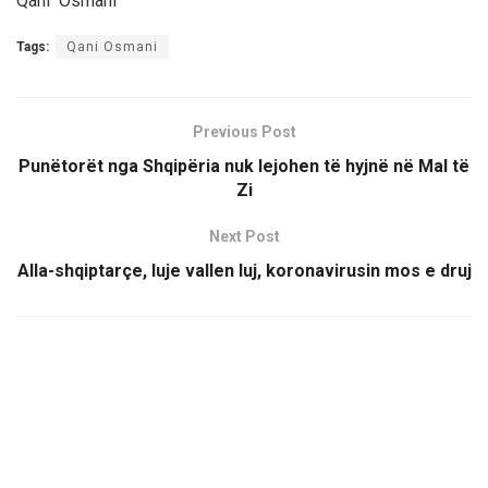
Qani Osmani
Tags:
Qani Osmani
Previous Post
Punëtorët nga Shqipëria nuk lejohen të hyjnë në Mal të
Zi
Next Post
Alla-shqiptarçe, luje vallen luj, koronavirusin mos e druj