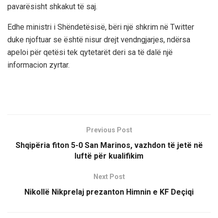
pavarësisht shkakut të saj.
Edhe ministri i Shëndetësisë, bëri një shkrim në Twitter
duke njoftuar se është nisur drejt vendngjarjes, ndërsa
apeloi për qetësi tek qytetarët deri sa të dalë një
informacion zyrtar.
Previous Post
Shqipëria fiton 5-0 San Marinos, vazhdon të jetë në
luftë për kualifikim
Next Post
Nikollë Nikprelaj prezanton Himnin e KF Deçiqi