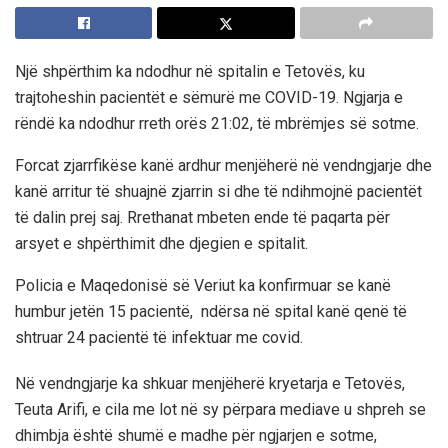
Një shpërthim ka ndodhur në spitalin e Tetovës, ku
trajtoheshin pacientët e sëmurë me COVID-19. Ngjarja e
rëndë ka ndodhur rreth orës 21:02, të mbrëmjes së sotme.
Forcat zjarrfikëse kanë ardhur menjëherë në vendngjarje dhe
kanë arritur të shuajnë zjarrin si dhe të ndihmojnë pacientët
të dalin prej saj. Rrethanat mbeten ende të paqarta për
arsyet e shpërthimit dhe djegien e spitalit.
Policia e Maqedonisë së Veriut ka konfirmuar se kanë
humbur jetën 15 pacientë, ndërsa në spital kanë qenë të
shtruar 24 pacientë të infektuar me covid.
Në vendngjarje ka shkuar menjëherë kryetarja e Tetovës,
Teuta Arifi, e cila me lot në sy përpara mediave u shpreh se
dhimbja është shumë e madhe për ngjarjen e sotme,