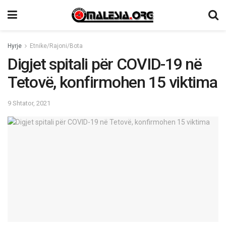
Hyrje
Etnike/Rajoni/Bota
Digjet spitali për COVID-19 në
Tetovë, konfirmohen 15 viktima
9 Shtator, 2021