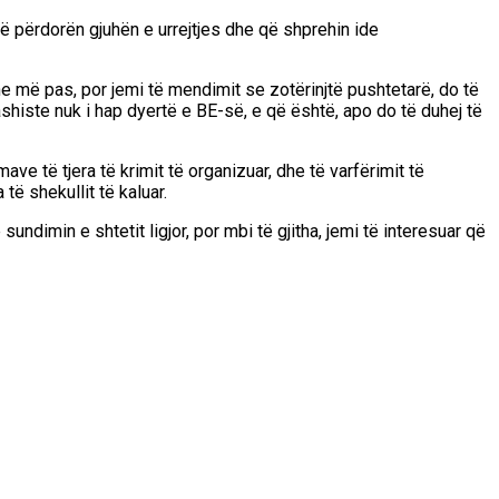
që përdorën gjuhën e urrejtjes dhe që shprehin ide
dhe më pas, por jemi të mendimit se zotërinjtë pushtetarë, do të
shiste nuk i hap dyertë e BE-së, e që është, apo do të duhej të
e të tjera të krimit të organizuar, dhe të varfërimit të
të shekullit të kaluar.
undimin e shtetit ligjor, por mbi të gjitha, jemi të interesuar që