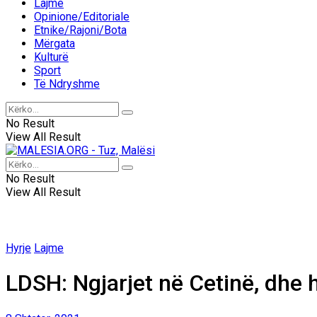
Lajme
Opinione/Editoriale
Etnike/Rajoni/Bota
Mërgata
Kulturë
Sport
Të Ndryshme
No Result
View All Result
No Result
View All Result
Hyrje
Lajme
LDSH: Ngjarjet në Cetinë, dhe 