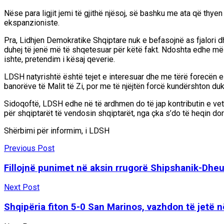
Nëse para ligjit jemi të gjithë njësoj, së bashku me ata që thye
ekspanzioniste.
Pra, Lidhjen Demokratike Shqiptare nuk e befasojnë as fjalori dh
duhej të jenë më të shqetesuar për këtë fakt. Ndoshta edhe më t
ishte, pretendim i kësaj qeverie.
LDSH natyrishtë është tejet e interesuar dhe me tërë forecën e v
banorëve të Malit të Zi, por me të njëjtën forcë kundërshton duku
Sidoqoftë, LDSH edhe në të ardhmen do të jap kontributin e vet për
për shqiptarët të vendosin shqiptarët, nga çka s’do të heqin dor
Shërbimi për informim, i LDSH
Previous Post
Fillojnë punimet në aksin rrugorë Shipshanik-Dheu 
Next Post
Shqipëria fiton 5-0 San Marinos, vazhdon të jetë në