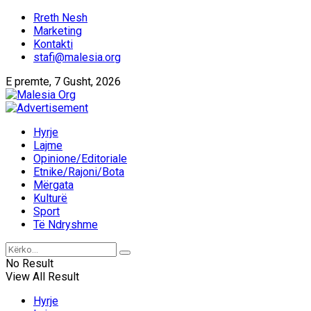
Rreth Nesh
Marketing
Kontakti
stafi@malesia.org
E premte, 7 Gusht, 2026
Hyrje
Lajme
Opinione/Editoriale
Etnike/Rajoni/Bota
Mërgata
Kulturë
Sport
Të Ndryshme
No Result
View All Result
Hyrje