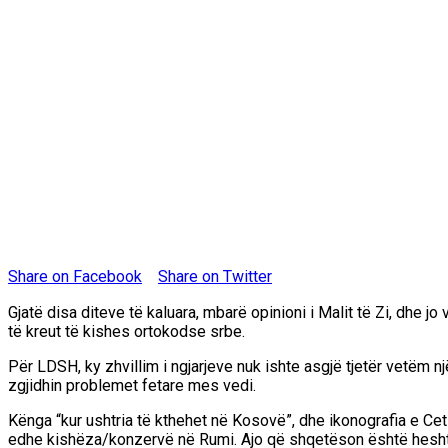
Share on Facebook
Share on Twitter
Gjatë disa diteve të kaluara, mbarë opinioni i Malit të Zi, dhe j
të kreut të kishes ortokodse srbe.
Për LDSH, ky zhvillim i ngjarjeve nuk ishte asgjë tjetër vetëm n
zgjidhin problemet fetare mes vedi.
Kënga “kur ushtria të kthehet në Kosovë”, dhe ikonografia e Ceti
edhe kishëza/konzervë në Rumi. Ajo që shqetëson është heshtja e