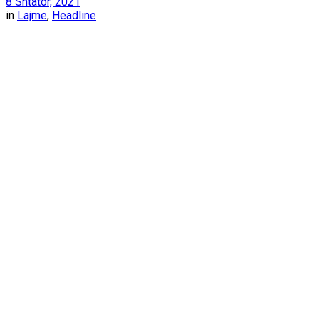
8 Shtator, 2021
in
Lajme
,
Headline