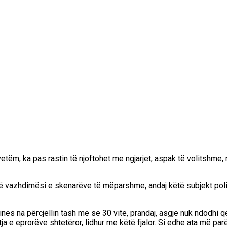
o vetëm, ka pas rastin të njoftohet me ngjarjet, aspak të volitshme
jë vazhdimësi e skenarëve të mëparshme, andaj këtë subjekt politi
nës na përcjellin tash më se 30 vite, prandaj, asgjë nuk ndodhi që
 eprorëve shtetëror, lidhur me këtë fjalor. Si edhe ata më parë,