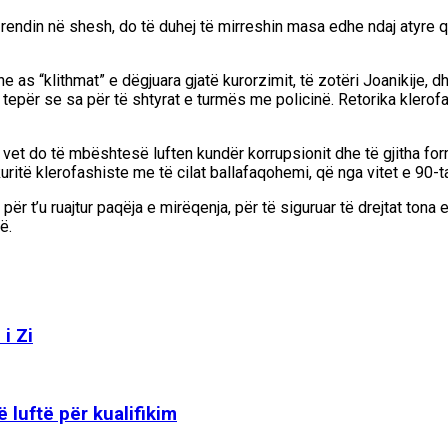
n rendin në shesh, do të duhej të mirreshin masa edhe ndaj atyre 
e as “klithmat” e dëgjuara gjatë kurorzimit, të zotëri Joanikije, 
epër se sa për të shtyrat e turmës me policinë. Retorika klerofa
et do të mbështesë luften kundër korrupsionit dhe të gjitha formav
ritë klerofashiste me të cilat ballafaqohemi, që nga vitet e 90-ta 
 t’u ruajtur paqëja e mirëqenja, për të siguruar të drejtat tona e s
ë.
i Zi
 luftë për kualifikim