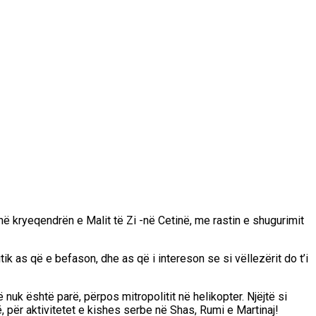
, në kryeqendrën e Malit të Zi -në Cetinë, me rastin e shugurimit
k as që e befason, dhe as që i intereson se si vëllezërit do t’i
 nuk është parë, përpos mitropolitit në helikopter. Njëjtë si
 për aktivitetet e kishes serbe në Shas, Rumi e Martinaj!