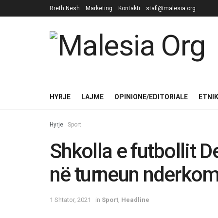
Rreth Nesh
Marketing
Kontakti
stafi@malesia.org
HYRJE
LAJME
OPINIONE/EDITORIALE
ETNI
Hyrje
Sport
Shkolla e futbollit D
në turneun nderkom
1 Shtator, 2021
in
Sport
,
Headline