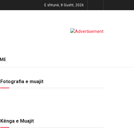
E shtunë, 8 Gusht, 2026
HME
Fotografia e muajit
Kënga e Muajit