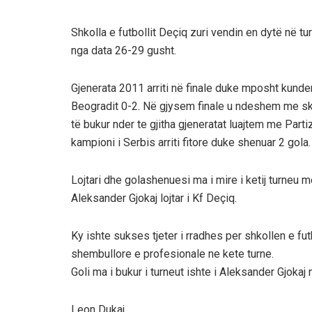
Shkolla e futbollit Deçiq zuri vendin en dytë në t
nga data 26-29 gusht.
Gjenerata 2011 arriti në finale duke mposht kunde
Beogradit 0-2. Në gjysem finale u ndeshem me sku
të bukur nder te gjitha gjeneratat luajtem me Part
kampioni i Serbis arriti fitore duke shenuar 2 gola.
Lojtari dhe golashenuesi ma i mire i ketij turneu me
Aleksander Gjokaj lojtar i Kf Deçiq.
Ky ishte sukses tjeter i rradhes per shkollen e futb
shembullore e profesionale ne kete turne.
Goli ma i bukur i turneut ishte i Aleksander Gjokaj 
Leon Dukaj