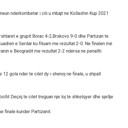
urneun nderkombetar i cili u mbajt ne Kollashin Kup 2021
rshtaret e grupit Borac 4-2,Brskovo 9-0 dhe Partizan te
adren e Serdar ku fituam me rezultat 2-0. Ne finalen më
izanin e Beogradit me rezultat 2-2 ndersa ne penallti
 12 gola nder te cilet dy i shenoj ne finale, u shpall
ollit Deçiq te cilet treguan nje loj te shkelqyer dhe sjellje
ne finale kunder Partizanit.