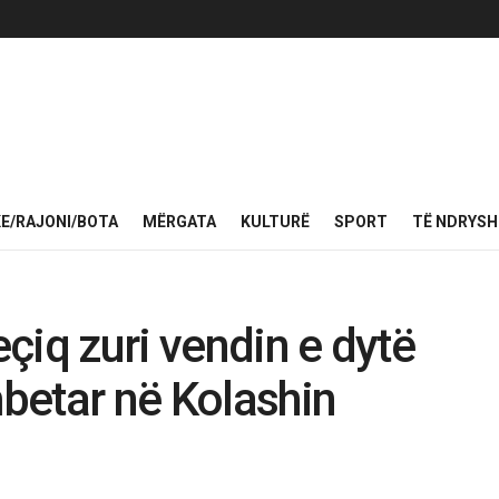
KE/RAJONI/BOTA
MËRGATA
KULTURË
SPORT
TË NDRYS
eçiq zuri vendin e dytë
betar në Kolashin