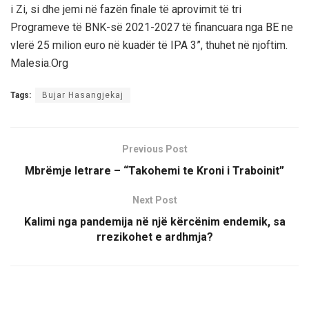
i Zi, si dhe jemi në fazën finale të aprovimit të tri
Programeve të BNK-së 2021-2027 të financuara nga BE ne
vlerë 25 milion euro në kuadër të IPA 3”, thuhet në njoftim.
Malesia.Org
Tags:
Bujar Hasangjekaj
Previous Post
Mbrëmje letrare – “Takohemi te Kroni i Traboinit”
Next Post
Kalimi nga pandemija në një kërcënim endemik, sa
rrezikohet e ardhmja?