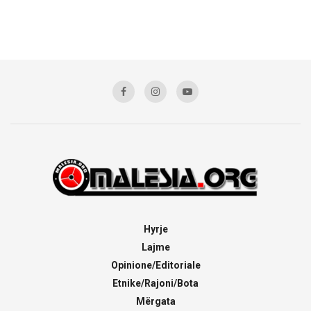
Hyrje
Lajme
Opinione/Editoriale
Etnike/Rajoni/Bota
Mërgata