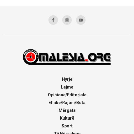
Hyrje
Lajme
Opinione/Editoriale
Etnike/Rajoni/Bota
Mërgata
Kulturë
Sport
Të Ndryshme