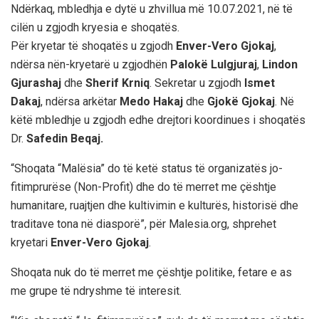
Ndërkaq, mbledhja e dytë u zhvillua më 10.07.2021, në të
cilën u zgjodh kryesia e shoqatës.
Për kryetar të shoqatës u zgjodh
Enver-Vero Gjokaj
,
ndërsa nën-kryetarë u zgjodhën
Palokë Lulgjuraj
,
Lindon
Gjurashaj
dhe
Sherif Krniq
. Sekretar u zgjodh
Ismet
Dakaj
, ndërsa arkëtar
Medo Hakaj
dhe
Gjokë Gjokaj
. Në
këtë mbledhje u zgjodh edhe drejtori koordinues i shoqatës
Dr.
Safedin Beqaj.
“Shoqata “Malësia” do të ketë status të organizatës jo-
fitimprurëse (Non-Profit) dhe do të merret me çështje
humanitare, ruajtjen dhe kultivimin e kulturës, historisë dhe
traditave tona në diasporë”, për Malesia.org, shprehet
kryetari
Enver-Vero Gjokaj
.
Shoqata nuk do të merret me çështje politike, fetare e as
me grupe të ndryshme të interesit.