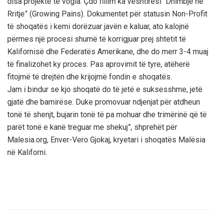
disa projekte të vogla. Çdo fillim ka vështirësi “Dhimbje ne
Rritje” (Growing Pains). Dokumentet për statusin Non-Profit
të shoqatës i kemi dorëzuar javën e kaluar, ato kalojnë
përmes një procesi shumë të korrigjuar prej shtetit të
Kalifornisë dhe Federatës Amerikane, dhe do merr 3-4 muaj
të finalizohet ky proces. Pas aprovimit të tyre, atëherë
fitojmë të drejtën dhe krijojmë fondin e shoqatës.
Jam i bindur se kjo shoqatë do të jetë e suksesshme, jetë
gjatë dhe bamirëse. Duke promovuar ndjenjat për atdheun
tonë të shenjt, bujarin tonë të pa mohuar dhe trimërinë që të
parët tonë e kanë treguar me shekuj”, shprehët për
Malesia.org, Enver-Vero Gjokaj, kryetari i shoqatës Malësia
në Kaliforni.