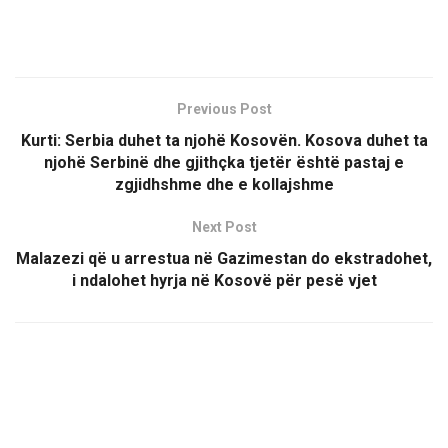
Previous Post
Kurti: Serbia duhet ta njohë Kosovën. Kosova duhet ta
njohë Serbinë dhe gjithçka tjetër është pastaj e
zgjidhshme dhe e kollajshme
Next Post
Malazezi që u arrestua në Gazimestan do ekstradohet,
i ndalohet hyrja në Kosovë për pesë vjet