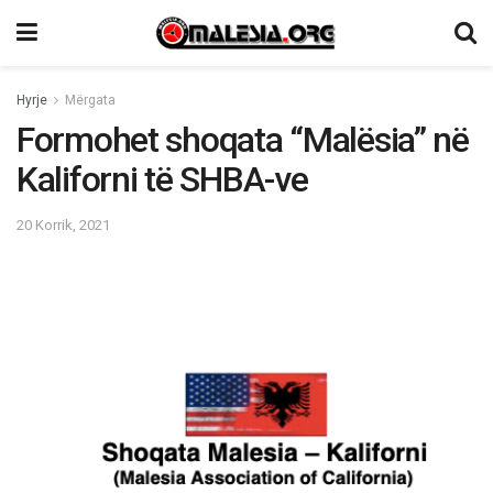
Hyrje
Mërgata
Formohet shoqata “Malësia” në
Kaliforni të SHBA-ve
20 Korrik, 2021