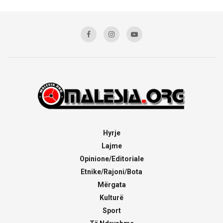
Hyrje
Lajme
Opinione/Editoriale
Etnike/Rajoni/Bota
Mërgata
Kulturë
Sport