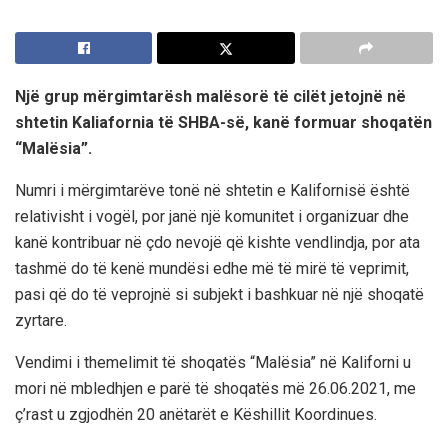
Një grup mërgimtarësh malësorë të cilët jetojnë në
shtetin Kaliafornia të SHBA-së, kanë formuar shoqatën
“Malësia”.
Numri i mërgimtarëve tonë në shtetin e Kalifornisë është
relativisht i vogël, por janë një komunitet i organizuar dhe
kanë kontribuar në çdo nevojë që kishte vendlindja, por ata
tashmë do të kenë mundësi edhe më të mirë të veprimit,
pasi që do të veprojnë si subjekt i bashkuar në një shoqatë
zyrtare.
Vendimi i themelimit të shoqatës “Malësia” në Kaliforni u
mori në mbledhjen e parë të shoqatës më 26.06.2021, me
ç’rast u zgjodhën 20 anëtarët e Këshillit Koordinues.