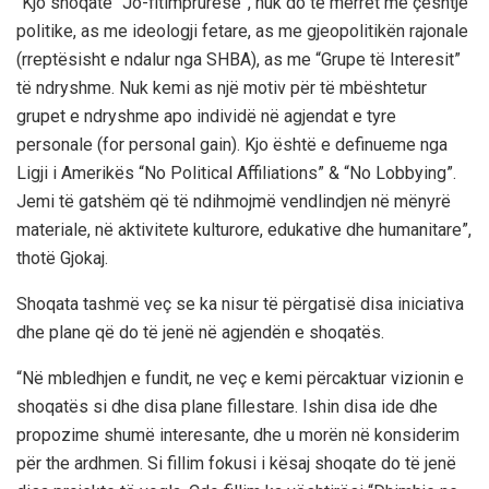
“Kjo shoqatë “Jo-fitimprurëse”, nuk do të merret me çështje
politike, as me ideologji fetare, as me gjeopolitikën rajonale
(rreptësisht e ndalur nga SHBA), as me “Grupe të Interesit”
të ndryshme. Nuk kemi as një motiv për të mbështetur
grupet e ndryshme apo individë në agjendat e tyre
personale (for personal gain). Kjo është e definueme nga
Ligji i Amerikës “No Political Affiliations” & “No Lobbying”.
Jemi të gatshëm që të ndihmojmë vendlindjen në mënyrë
materiale, në aktivitete kulturore, edukative dhe humanitare”,
thotë Gjokaj.
Shoqata tashmë veç se ka nisur të përgatisë disa iniciativa
dhe plane që do të jenë në agjendën e shoqatës.
“Në mbledhjen e fundit, ne veç e kemi përcaktuar vizionin e
shoqatës si dhe disa plane fillestare. Ishin disa ide dhe
propozime shumë interesante, dhe u morën në konsiderim
për the ardhmen. Si fillim fokusi i kësaj shoqate do të jenë