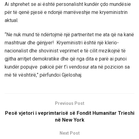
Ai shprehet se ai është personalisht kundër çdo mundësie
për të qenë pjesë e ndonjë marrëveshje me kryeministrin
aktual.
“Ne nuk mund të ndërtojmë një partneritet me ata që na kanë
mashtruar dhe gënjyer! Kryeministri është një klerio-
nacionalist dhe shovinist veprimet e të cilit rrezikojnë të
gjitha arritjet demokratike dhe që nga dita e parë ai punoi
kundër popujve pakicë për t’i vendosur ata në pozicion sa
më të vështirë,” përfundoi Gjeloshaj.
Previous Post
Pesë vjetori i veprimtarisë së Fondit Humanitar Trieshi
në New York
Next Post