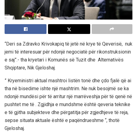
“Deri sa Zdravko Krivokapiq të jetë në krye të Qeverisë, nuk
jemi të interesuar për ndonjë negociatë për rikonstruksionin
e saj”.- tha kryetari i Komunës së Tuzit dhe Alternativës
Shqiptare, Nik Gjeloshaj.
” Kryeministri aktual mashtroi listën tonë dhe çdo fjalë që ai
tha në bisedime ishte një mashtrim. Ne nuk besojmë se ka
ndonjë mundësi për të arritur një marrëveshja për të qenë në
pushtet me të . Zgjidhja e mundshme është qeveria teknike
e të gjitha subjekteve dhe përgatitja për zgjedhjeve të reja,
sepse situata aktuale është e paqëndrueshme “, thotë
Gjeloshaj.