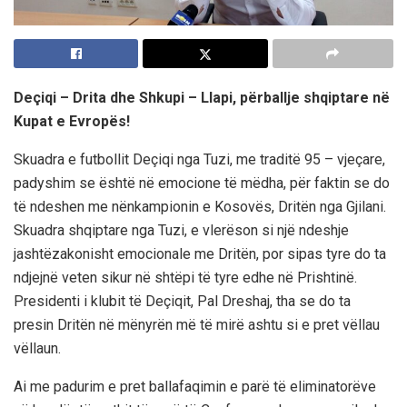
Deçiqi – Drita dhe Shkupi – Llapi, përballje shqiptare në
Kupat e Evropës!
Skuadra e futbollit Deçiqi nga Tuzi, me traditë 95 – vjeçare,
padyshim se është në emocione të mëdha, për faktin se do
të ndeshen me nënkampionin e Kosovës, Dritën nga Gjilani.
Skuadra shqiptare nga Tuzi, e vlerëson si një ndeshje
jashtëzakonisht emocionale me Dritën, por sipas tyre do ta
ndjejnë veten sikur në shtëpi të tyre edhe në Prishtinë.
Presidenti i klubit të Deçiqit, Pal Dreshaj, tha se do ta
presin Dritën në mënyrën më të mirë ashtu si e pret vëllau
vëllaun.
Ai me padurim e pret ballafaqimin e parë të eliminatorëve