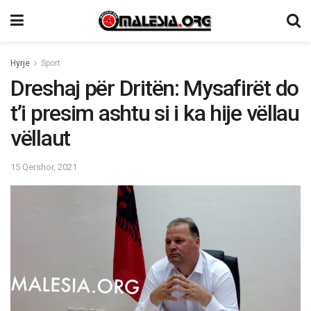
Hyrje
Sport
Dreshaj për Dritën: Mysafirët do
t’i presim ashtu si i ka hije vëllau
vëllaut
15 Qershor, 2021