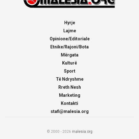
Hyrje
Lajme
Opinione/Editoriale
Etnike/Rajoni/Bota
Mërgata
Kulturë
Sport
Të Ndryshme
Rreth Nesh
Marketing
Kontakti
stafi@malesia.org
© 2000 - 2026
malesia.org