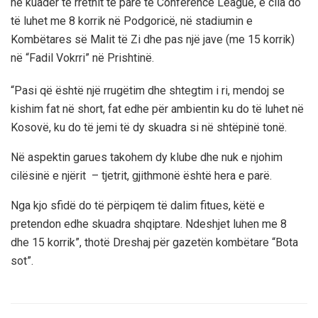
në kuadër të rrethit të parë të Conference League, e cila do
të luhet me 8 korrik në Podgoricë, në stadiumin e
Kombëtares së Malit të Zi dhe pas një jave (me 15 korrik)
në “Fadil Vokrri” në Prishtinë.
“Pasi që është një rrugëtim dhe shtegtim i ri, mendoj se
kishim fat në short, fat edhe për ambientin ku do të luhet në
Kosovë, ku do të jemi të dy skuadra si në shtëpinë tonë.
Në aspektin garues takohem dy klube dhe nuk e njohim
cilësinë e njërit – tjetrit, gjithmonë është hera e parë.
Nga kjo sfidë do të përpiqem të dalim fitues, këtë e
pretendon edhe skuadra shqiptare. Ndeshjet luhen me 8
dhe 15 korrik”, thotë Dreshaj për gazetën kombëtare “Bota
sot”.