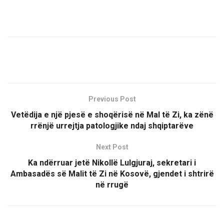
Previous Post
Vetëdija e një pjesë e shoqërisë në Mal të Zi, ka zënë
rrënjë urrejtja patologjike ndaj shqiptarëve
Next Post
Ka ndërruar jetë Nikollë Lulgjuraj, sekretari i
Ambasadës së Malit të Zi në Kosovë, gjendet i shtrirë
në rrugë