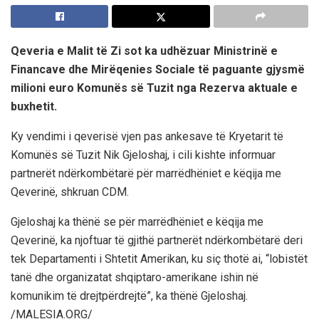
Qeveria e Malit të Zi sot ka udhëzuar Ministrinë e
Financave dhe Mirëqenies Sociale të paguante gjysmë
milioni euro Komunës së Tuzit nga Rezerva aktuale e
buxhetit.
Ky vendimi i qeverisë vjen pas ankesave të Kryetarit të
Komunës së Tuzit Nik Gjeloshaj, i cili kishte informuar
partnerët ndërkombëtarë për marrëdhëniet e këqija me
Qeverinë, shkruan CDM.
Gjeloshaj ka thënë se për marrëdhëniet e këqija me
Qeverinë, ka njoftuar të gjithë partnerët ndërkombëtarë deri
tek Departamenti i Shtetit Amerikan, ku siç thotë ai, “lobistët
tanë dhe organizatat shqiptaro-amerikane ishin në
komunikim të drejtpërdrejtë”, ka thënë Gjeloshaj.
/MALESIA.ORG/