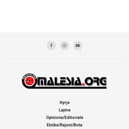
Hyrje
Lajme
Opinione/Editoriale
Etnike/Rajoni/Bota