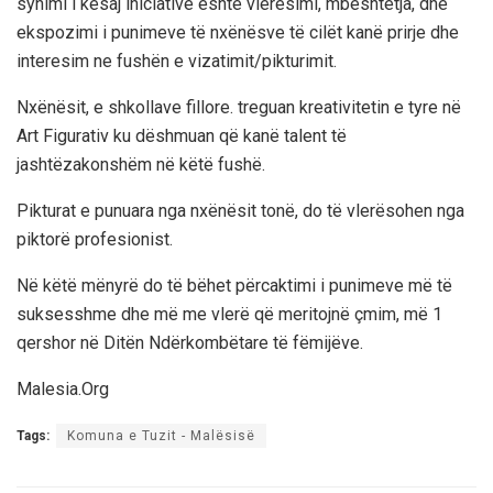
synimi i kësaj iniciative është vlerësimi, mbështetja, dhe
ekspozimi i punimeve të nxënësve të cilët kanë prirje dhe
interesim ne fushën e vizatimit/pikturimit.
Nxënësit, e shkollave fillore. treguan kreativitetin e tyre në
Art Figurativ ku dëshmuan që kanë talent të
jashtëzakonshëm në këtë fushë.
Pikturat e punuara nga nxënësit tonë, do të vlerësohen nga
piktorë profesionist.
Në këtë mënyrë do të bëhet përcaktimi i punimeve më të
suksesshme dhe më me vlerë që meritojnë çmim, më 1
qershor në Ditën Ndërkombëtare të fëmijëve.
Malesia.Org
Tags:
Komuna e Tuzit - Malësisë