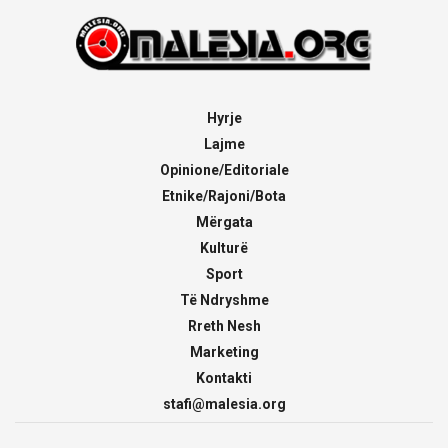
Hyrje
Lajme
Opinione/Editoriale
Etnike/Rajoni/Bota
Mërgata
Kulturë
Sport
Të Ndryshme
Rreth Nesh
Marketing
Kontakti
stafi@malesia.org