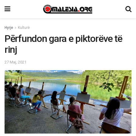
Hyrje
Kulturë
Pērfundon gara e piktorëve të
rinj
27 Maj, 2021