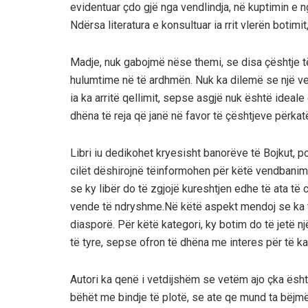
evidentuar çdo gjë nga vendlindja
, në kuptimin e 
Ndërsa literatura e konsultuar ia rrit vlerën botimi
Madje, nuk gabojmë nëse themi, se disa çështje të 
hulumtime
në të ardhmën
. N
uk ka dilemë se n
jë v
ia ka arritë qellimit, se
pse
asgjë nuk është ideale
dhëna
të reja
që janë në favor të
çështjeve
përkat
Libri iu dedikohet
kryesisht
banorëve të Bojkut
, p
cilët dëshirojnë të
informohen
për këtë vendbanim
se ky libër do të zgjojë kureshtjen edhe të ata të 
vende të ndryshme.Në
këtë aspekt mendoj
se
ka 
diasporë. Për këtë
kategori, ky botim do të jetë një
të tyre,
sepse ofron të dhëna me interes për të ka
Autori ka qenë i vetdijshëm se vetëm ajo çka
ësht
bëhët me bindje
të plotë
,
se ate qe mund ta bëjmë