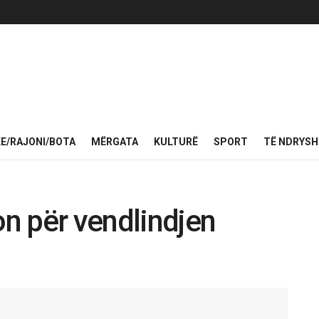
KE/RAJONI/BOTA
MËRGATA
KULTURË
SPORT
TË NDRYS
n për vendlindjen