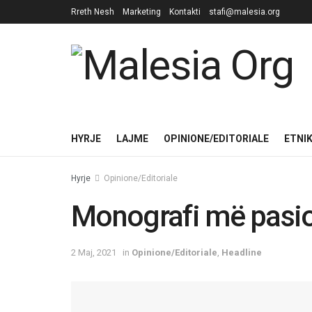
Rreth Nesh
Marketing
Kontakti
stafi@malesia.org
HYRJE
LAJME
OPINIONE/EDITORIALE
ETNI
Hyrje
Opinione/Editoriale
Monografi më pasio
2 Maj, 2021
in
Opinione/Editoriale
,
Headline