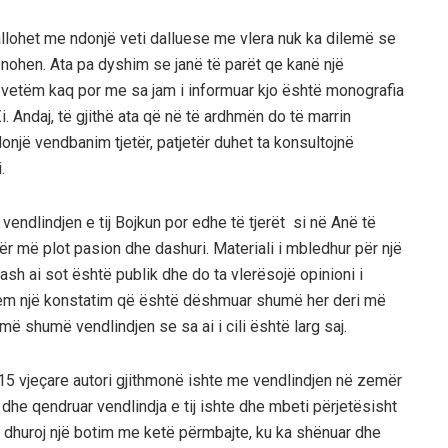
allohet me ndon
jë veti dalluese
me vlera nuk ka dilemë se
ohen. Ata pa dyshim se janë të parët qe kanë një
o vetëm kaq por me sa jam i informuar kjo është monografia
i. Andaj, të gjithë ata që në të ardhmën do të marrin
donjë vendbanim tjetër, patjetër duhet ta konsultojnë
.
 vendlindjen e tij Bojkun por edhe të
tjerët si në Anë të
ër më plot pasion dhe dashuri. Materiali i mbledhur për një
ash ai sot është publik dhe do ta vlerësoj
ë
opinioni i
hem një
konstatim që
është dëshmuar
shumë her
deri më
ë shumë vendlindjen se sa ai i cili është larg saj.
15 vje
çare autori
gjithmonë ishte me vendlindjen në zemër
he qendruar vendlindja e tij ishte dhe mbeti përjetësisht
a dhuroj një botim
me ketë përmbajte,
ku ka shënuar dhe