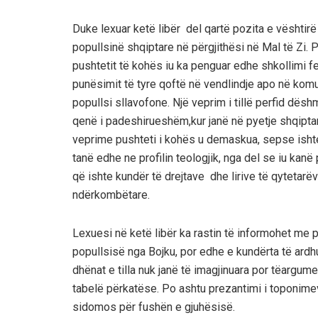
Duke lexuar ketë libër del qartë pozita e vështir
popullsinë shqiptare në përgjithësi në Mal të Zi. 
pushtetit të kohës iu ka penguar edhe shkollimi 
punësimit të tyre qoftë në vend
lindje apo në komu
popullsi sllavofone. Një veprim i tillë
perfid
dëshmo
qenë i padeshirueshëm,kur janë në pyetje shqiptar
veprime pushteti i kohës
u demaskua
,
sepse
isht
tanë edhe ne profilin teologjik, nga del se iu kanë
që ishte kundër
të drejtave dhe lirive të
qytetarëv
ndërkombëtare.
Lexuesi
në ketë libër ka rastin të informohet me
popullsisë nga Bojku, por edhe e kundërta të ardh
dhënat e tilla
nuk
janë të
imagjinuara por të
argume
tabelë përkatëse. Po ashtu prezantimi i toponimev
sidomos për fushën e gjuhësisë.