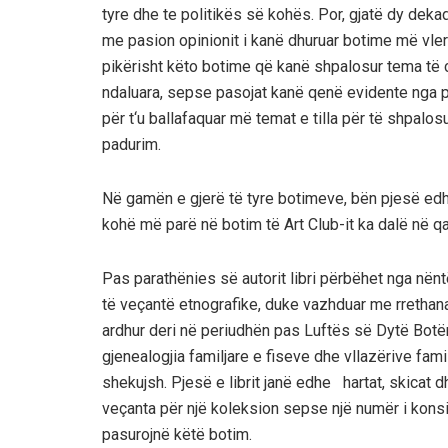
tyre dhe
te politikës së
kohës. Por, gjatë
dy de
kad
me pasion opinionit i kanë dhuruar botime më vler
pikërisht këto botime që kanë shpalosur tema të ci
ndaluara, sepse pasojat kanë qenë evidente nga p
për t
‘
u ballafaquar më temat e tilla për të shpalosu
padurim.
Në gamën e gjerë të tyre botime
ve
, bën pjesë edh
kohë
më parë
në botim të Art Club-it
ka dalë
në qa
Pas parathënies së autorit libri përbëhet nga nëntë
të veçantë etnografike, duke vazhduar me rrethan
ardhur deri në periu
dhën pas Luftës së Dytë Botër
gjenealogjia familjare e fiseve dhe vllazërive fami
shekujsh.
Pjesë e librit janë edhe
hartat, skicat 
veçanta për një koleksion sepse një numër i konsid
pasurojnë këtë botim.