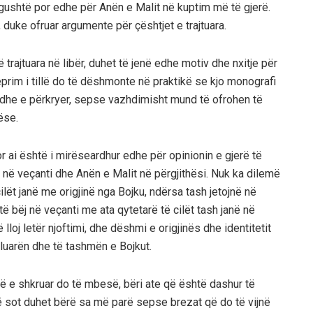
ngushtë por edhe për Anën e Malit në kuptim më të gjerë.
t, duke ofruar argumente për çështjet e trajtuara.
trajtuara në libër, duhet të jenë edhe motiv dhe nxitje për
eprim i tillë do të dëshmonte në praktikë
se kjo monografi
 dhe e përkryer, sepse vazhdimisht mund të ofrohen të
ëse.
or ai është i mirëse
ardhur edhe për opinionin e gjerë të
 në ve
çanti dhe Anën e Malit në përgjithës
i.
Nuk ka dilemë
cilët janë me origjinë nga Bojku, ndërsa tash jetojnë në
të bëj
në veçanti
me ata qytetarë të cilët tash janë në
 lloj letër njoftimi
, dhe dëshmi e origjinës dhe identitetit
luarën dhe të tashmën e Bojkut.
ë e shkruar do të mbesë
, bëri ate që është da
shur të
 sot duhet bërë sa më parë sepse brezat që do të vijnë