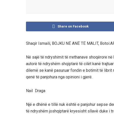
Share on Facebook
Shaqir Ismaili, BOJKU NË ANË TË MALIT, Botoi:
A
Në sajë të ndryshimit të rrethanave shoqërore në 
autorë të ndryshëm s
hqiptarë të cilët kanë trajtuar
dilemë se kanë pasuruar fondin e botimit të librit 
qenë të panjohura nga opinioni i gjerë.
Nail Draga
Një
e dhënë e tillë nuk është e panjohur sepse de
të ndryshëm joshqiptarë kryesisht sllavë
duke i tr