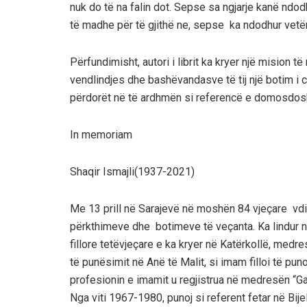
nuk do të na falin dot. Sepse sa ngjarje kanë ndod
të madhe për të gjithë ne, sepse
ka ndodhur vetë
Përfundimisht, autori i librit ka kryer një mision
vendlindjes dhe bashëvandasve të tij një botim i c
përdorët në të ardhmën si referencë e domosdoshm
In memoriam
Shaqir Ismajli(1937-2021)
Me 13 prill në Sarajevë në moshën 84 vjeçare vdiq S
përkthimeve dhe botimeve të veçanta. Ka lindur në
fillore tetëvjeçare e ka kryer në Katërkollë, medr
të punësimit në Anë të Malit, si imam filloi të p
profesionin e imamit u regjistrua në medresën “Ga
Nga viti 1967-1980, punoj si referent fetar në Bij