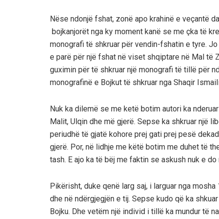
Nëse ndonjë fshat,
zonë
apo krahinë e veçantë d
bojkanjorët nga ky moment kanë se me çka të kren
monografi të shkruar për vendin
-fshatin
e tyre. J
e parë për një fshat në viset shqiptare në Mal të Z
guximin për të shkruar një monografi të tillë për n
monografinë e Bojkut të shkruar nga Sh
aq
ir Ismaili
Nuk ka dilemë se m
e ketë botim autori ka nderuar
Malit,
Ulqin dhe më gjerë. Sepse ka shkruar një lib
periudhë
t
ë gjatë
kohore prej
gati prej pesë dekad
gjerë. Por,
në
lidhje me këtë botim me duhet të t
tash.
E ajo ka të bëj me faktin se askush nuk e do m
Pikërisht, duke qenë larg saj, i larguar nga mosha 
dhe në ndërgjegjën e tij.
Sepse kudo që ka shkuar d
Bojku.
Dhe vetëm një individ i tillë ka mundur të n