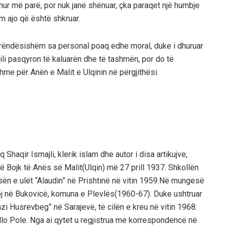
hur më parë, por nuk janë shënuar, çka paraqet një humbje
m ajo që është shkruar.
 të rëndësishëm sa personal poaq edhe moral, duke i dhuruar
ili pasqyron të kaluarën dhe të tashmën, por do të
e për Anën e Malit e Ulqinin në përgjithësi.
haqir Ismajli, klerik islam dhe autor i disa artikujve,
 Bojk të Anës së Malit(Ulqin) më 27 prill 1937. Shkollën
esën e ulët
“Alaudin
” në Prishtinë në vitin 1959.Në mungesë
unoj në Bukovicë, komuna e Plevlës(1960-67). Duke ushtruar
zi Husrevbeg” në Sarajevë, të cilën e kreu në vitin 1968.
ello Pole. Nga ai qytet u regjistrua me korrespondencë në