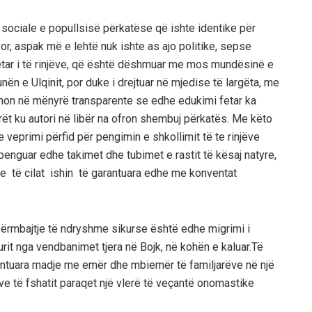
ë sociale e popullsisë përkatëse që ishte identike për
Por, aspak më e lehtë nuk ishte as ajo politike, sepse
fetar i të rinjëve, që është dëshmuar me mos mundësinë e
nën e Ulqinit, por duke i drejtuar në mjedise të largëta, me
n në mënyrë transparente se edhe edukimi fetar ka
ët ku autori në libër na ofron shembuj përkatës. Me këto
e veprimi përfid për pengimin e shkollimit të te rinjëve
 penguar edhe takimet dhe tubimet e rastit të kësaj natyre,
e të cilat ishin të garantuara
edhe
me konventat
 përmbajtje të ndryshme
sikurse është
edhe
migrimi i
urit nga vendbanimet tjera në Bojk
, në kohën e kaluar
.Të
ntuara
madje
me
emër dhe mbiemër të familjarëve në një
e të fshatit paraqet një vlerë të veçantë onomastike