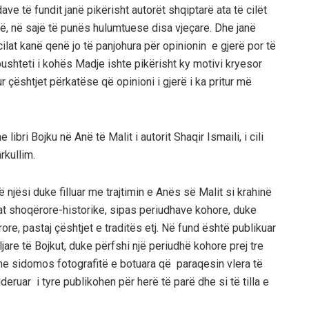
ave të fundit janë pikërisht
autorët shqiptarë ata të cilët
ë, në sajë të punës hulumtuese disa vjeçare.
Dhe janë
lat kanë qenë jo të panjohura për opinionin e gjerë por të
ushteti i kohës
Madje ishte pikërisht ky motivi kryesor
r çështjet përkatëse që opinioni i gjerë i
ka
pritur më
e libri
Bojku në Anë të Malit
i aut
orit Shaqir Ismaili, i cili
rkullim.
 njësi duke filluar me trajtimin e Anës së Malit s
i krahinë
at shoqërore-historike, sipas periudhave kohore, duke
ore, pastaj
çështje
t e
traditës etj.
Në fund është publikuar
ljare të Bojkut, duke përfshi një periudhë kohore prej tre
dhe sidomos fotografitë e botuara
që
paraqesin vlera të
eruar i tyre publikohen për herë të parë dhe si të tilla
e