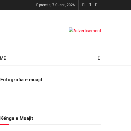
E premte, 7 Gusht, 2026
HME
Fotografia e muajit
Kënga e Muajit