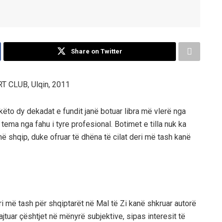
Share on Twitter
RT CLUB, Ulqin
,
2011
këto dy dekadat e fundit janë botuar libra më vlerë nga
tema nga fahu i tyre profesional. Botimet e tilla nuk ka
në shqip, duke ofruar të
dhëna të cilat deri më tash ka
në
ri më tash për shqiptarët në Mal të Zi kanë shkruar autorë
ajtuar çështjet në mënyrë subjektive, sipas interesit të