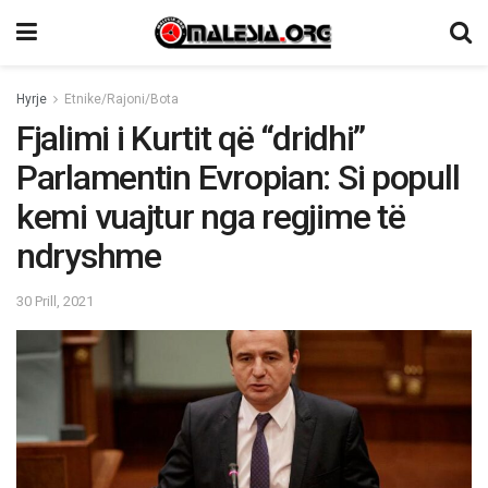
Hyrje
Etnike/Rajoni/Bota
Fjalimi i Kurtit që “dridhi”
Parlamentin Evropian: Si popull
kemi vuajtur nga regjime të
ndryshme
30 Prill, 2021