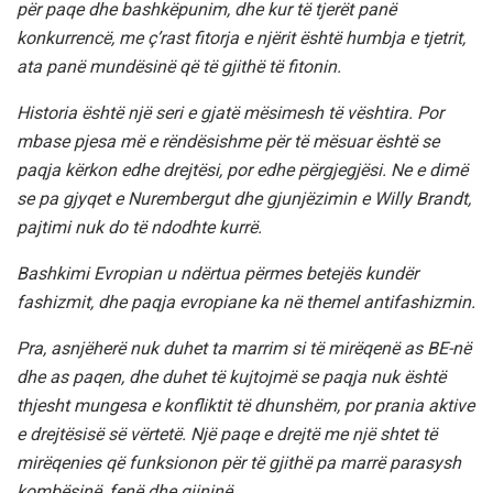
për paqe dhe bashkëpunim, dhe kur të tjerët panë
konkurrencë, me ç’rast fitorja e njërit është humbja e tjetrit,
ata panë mundësinë që të gjithë të fitonin.
Historia është një seri e gjatë mësimesh të vështira. Por
mbase pjesa më e rëndësishme për të mësuar është se
paqja kërkon edhe drejtësi, por edhe përgjegjësi. Ne e dimë
se pa gjyqet e Nurembergut dhe gjunjëzimin e Willy Brandt,
pajtimi nuk do të ndodhte kurrë.
Bashkimi Evropian u ndërtua përmes betejës kundër
fashizmit, dhe paqja evropiane ka në themel antifashizmin.
Pra, asnjëherë nuk duhet ta marrim si të mirëqenë as BE-në
dhe as paqen, dhe duhet të kujtojmë se paqja nuk është
thjesht mungesa e konfliktit të dhunshëm, por prania aktive
e drejtësisë së vërtetë. Një paqe e drejtë me një shtet të
mirëqenies që funksionon për të gjithë pa marrë parasysh
kombësinë, fenë dhe gjininë.