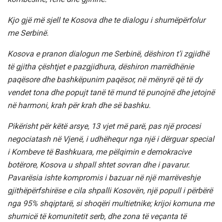
Kjo gjë më sjell te Kosova dhe te dialogu i shumëpërfolur
me Serbinë.
Kosova e pranon dialogun me Serbinë, dëshiron t’i zgjidhë
të gjitha çështjet e pazgjidhura, dëshiron marrëdhënie
paqësore dhe bashkëpunim paqësor, në mënyrë që të dy
vendet tona dhe popujt tanë të mund të punojnë dhe jetojnë
në harmoni, krah për krah dhe së bashku.
Pikërisht për këtë arsye, 13 vjet më parë, pas një procesi
negociatash në Vjenë, i udhëhequr nga një i dërguar special
i Kombeve të Bashkuara, me pëlqimin e demokracive
botërore, Kosova u shpall shtet sovran dhe i pavarur.
Pavarësia ishte kompromis i bazuar në një marrëveshje
gjithëpërfshirëse e cila shpalli Kosovën, një popull i përbërë
nga 95% shqiptarë, si shoqëri multietnike; krijoi komuna me
shumicë të komunitetit serb, dhe zona të veçanta të