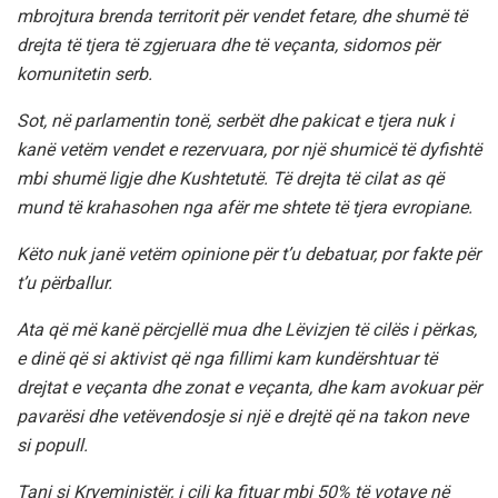
mbrojtura brenda territorit për vendet fetare, dhe shumë të
drejta të tjera të zgjeruara dhe të veçanta, sidomos për
komunitetin serb.
Sot, në parlamentin tonë, serbët dhe pakicat e tjera nuk i
kanë vetëm vendet e rezervuara, por një shumicë të dyfishtë
mbi shumë ligje dhe Kushtetutë. Të drejta të cilat as që
mund të krahasohen nga afër me shtete të tjera evropiane.
Këto nuk janë vetëm opinione për t’u debatuar, por fakte për
t’u përballur.
Ata që më kanë përcjellë mua dhe Lëvizjen të cilës i përkas,
e dinë që si aktivist që nga fillimi kam kundërshtuar të
drejtat e veçanta dhe zonat e veçanta, dhe kam avokuar për
pavarësi dhe vetëvendosje si një e drejtë që na takon neve
si popull.
Tani si Kryeministër, i cili ka fituar mbi 50% të votave në