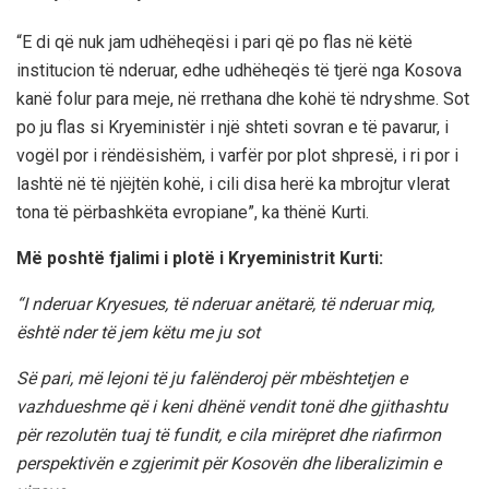
“E di që nuk jam udhëheqësi i pari që po flas në këtë
institucion të nderuar, edhe udhëheqës të tjerë nga Kosova
kanë folur para meje, në rrethana dhe kohë të ndryshme. Sot
po ju flas si Kryeministër i një shteti sovran e të pavarur, i
vogël por i rëndësishëm, i varfër por plot shpresë, i ri por i
lashtë në të njëjtën kohë, i cili disa herë ka mbrojtur vlerat
tona të përbashkëta evropiane”, ka thënë Kurti.
Më poshtë fjalimi i plotë i Kryeministrit Kurti:
“I nderuar Kryesues, të nderuar anëtarë, të nderuar miq,
është nder të jem këtu me ju sot
Së pari, më lejoni të ju falënderoj për mbështetjen e
vazhdueshme që i keni dhënë vendit tonë dhe gjithashtu
për rezolutën tuaj të fundit, e cila mirëpret dhe riafirmon
perspektivën e zgjerimit për Kosovën dhe liberalizimin e