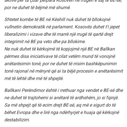
aktive për ta çuar përpara Kosovën në rrugën e saj të BE-së,
por ne duhet të bëjmë më shumë.
Shtetet kombe të BE në Këshill nuk duhet të bllokojnë
vullnetin demokratik në parlament. Kosovës duhet t’i jepet
liberalizimi i vizave dhe të marrë një rrugë të qartë drejt
integrimit në BE pa veto dhe pa bllokime.
Ne nuk duhet të kërkojmë të kopjojmë një BE në Ballkan
përmes disa iniciativave të cilat vetëm mund të vonojnë
anëtarësimin tonë, por ne duhet të rrisim bashkëpunimin
tonë rajonal në mënyrë që ai ta bëjë procesin e anëtarësimit
më të lehtë dhe më të shpejtë.
Ballkani Perëndimor është i rrethuar nga vendet e BE-së dhe
ne duhet të trajtohemi si anëtarë të ardhshëm, jo si fqinjë.
Sa më shpejt që të ecim drejt BE-së, aq më e sigurt do të
bëhet Evropa dhe e lirë nga ndërhyrjet e huaja që kërkojnë
destabilizim.