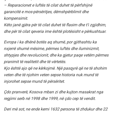
– Reparacionet e luftës të cilat duhet të përfshijnë
garancitë e mos-përsëritjes, dëmshpërblimit dhe
kompensimit.
Këto janë gjëra për të cilat duhet të flasim dhe t’i zgjidhim,
dhe për të cilat qeveria ime është plotësisht e përkushtuar.
Evropa i ka dhënë botës aq shumë, por gjithashtu ka
nxjerrë shumë mësime, përmes luftës dhe iluminizmit,
shtypjes dhe revolucionit, dhe ka gjetur paqe vetëm përmes
pranimit të realitetit dhe të vërtetës.
Kjo është ajo që ne kërkojmë. Një pasqyrë që ne të shohim
veten dhe të njohim veten sepse historia nuk mund të
injorohet sepse mund të përsëritet.
Çdo pranverë, Kosova mban zi dhe kujton masakrat nga
regjimi serb në 1998 dhe 1999, në çdo cep të vendit.
Deri më sot, ne ende kemi 1632 persona të zhdukur dhe 22