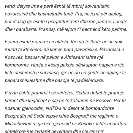
vend, detyra ime e parë është të mbroj sovranitetin,
pavarësinë dhe kushtetutën tonë. Pra, ne jemi për dialog,
por dialog që është i përgatitur mirë dhe me parime, i drejtë
dhe i barabartë. Prandaj, më lejoni t’i përmend këto parime:
E para është pranimi i realitetit. Kjo do të thotë që ne nuk
mund të kthehemi në kohën para pavarësisë. Pavarësia e
Kosovës, bazuar në pakon e Ahtisaarit ishte një
kompromis. Hapja e kësaj pakoje nënkupton hapjen e një
liste dëshirash e shtysash, gjë që do na çonte në ngjarje të
paparashikueshme dhe pasoja të padëshiruara.
E dyta është pranimi i së vërtetës. Serbia duhet të pranojë
krimet dhe keqbërjet e saj në të kaluarën në Kosovë. Për të
ndaluar gjenocidin, NATO-s iu desht të bombardonte
Beogradin në Serbi sepse ishte Beogradi me regjimin e
Millosheviqit ai që bëri gjenocid në Kosovë. Ishte aparatura
shtetërore me zyrtarët qeveritarë dhe një zinxhir