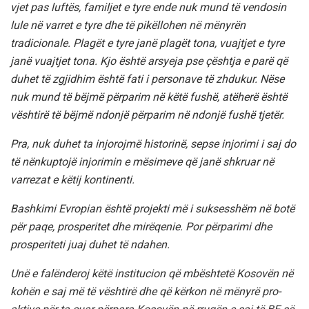
vjet pas luftës, familjet e tyre ende nuk mund të vendosin
lule në varret e tyre dhe të pikëllohen në mënyrën
tradicionale. Plagët e tyre janë plagët tona, vuajtjet e tyre
janë vuajtjet tona. Kjo është arsyeja pse çështja e parë që
duhet të zgjidhim është fati i personave të zhdukur. Nëse
nuk mund të bëjmë përparim në këtë fushë, atëherë është
vështirë të bëjmë ndonjë përparim në ndonjë fushë tjetër.
Pra, nuk duhet ta injorojmë historinë, sepse injorimi i saj do
të nënkuptojë injorimin e mësimeve që janë shkruar në
varrezat e këtij kontinenti.
Bashkimi Evropian është projekti më i suksesshëm në botë
për paqe, prosperitet dhe mirëqenie. Por përparimi dhe
prosperiteti juaj duhet të ndahen.
Unë e falënderoj këtë institucion që mbështetë Kosovën në
kohën e saj më të vështirë dhe që kërkon në mënyrë pro-