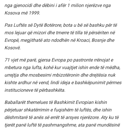
nga gjenocidi dhe dëbini i afër 1 milion njerëzve nga
Kosova më 1999.
Pas Luftës së Dytë Botërore, bota u bë së bashku për të
mos lejuar që mizori dhe tmerre të tilla të përsëriten në
Evropë, megjithatë ato ndodhën në Kroaci, Bosnje dhe
Kosovë.
71 vjet më parë, gjersa Evropa po pastronte rrënojat e
mbetura nga lufta, kohë kur vuajtjet ishin ende të mëdha,
urrejtja dhe mosbesimi mbizotëronin dhe drejtësia nuk
kishte ardhur në vend, lindi ideja e bashkëpunimit përmes
institucioneve të përbashkëta.
Baballarët themelues të Bashkimit Evropian kishin
përjetuar shkatërrimin e fuqishëm të luftës, dhe ishin
dëshmitarë të anës së errët të arsyes njerëzore. Aty ku të
tjerët panë luftë të pashmangshme, ata panë mundësinë