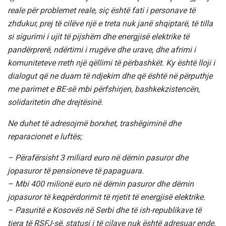
reale për problemet reale, siç është fati i personave të
zhdukur, prej të cilëve një e treta nuk janë shqiptarë, të tilla
si sigurimi i ujit të pijshëm dhe energjisë elektrike të
pandërprerë, ndërtimi i rrugëve dhe urave, dhe afrimi i
komuniteteve rreth një qëllimi të përbashkët. Ky është lloji i
dialogut që ne duam të ndjekim dhe që është në përputhje
me parimet e BE-së mbi përfshirjen, bashkekzistencën,
solidaritetin dhe drejtësinë.
Ne duhet të adresojmë borxhet, trashëgiminë dhe
reparacionet e luftës;
– Përafërsisht 3 miliard euro në dëmin pasuror dhe
jopasuror të pensioneve të papaguara.
– Mbi 400 milionë euro në dëmin pasuror dhe dëmin
jopasuror të keqpërdorimit të rrjetit të energjisë elektrike.
– Pasuritë e Kosovës në Serbi dhe të ish-republikave të
tjera të RSFJ-së, statusi i të cilave nuk është adresuar ende.