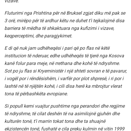
vizave.
Fluturimi nga Prishtina për në Bruksel zgjat diku më pak se
3 orë, mirëpo për të ardhur këtu ne duhet t’i tejkalojmë disa
barriera të mëdha të shkaktuara nga kufizimi i vizave,
keqperceptimi, dhe paragjykimet.
E di që nuk jam udhëheqësi i pari që po flas në këtë
institucion të nderuar, edhe udhëheqës të tjerë nga Kosova
kanë folur para meje, në rrethana dhe kohë të ndryshme.
Sot po ju flas si Kryeministër i një shteti sovran e të pavarur,
i vogël por i rëndësishëm, i varfër por plot shpresë, i ri por i
lashtë në të njëjtën kohë, i cili disa herë ka mbrojtur vlerat
tona të përbashkëta evropiane.
Si popull kemi vuajtur pushtime nga perandori dhe regjime
të ndryshme, të cilat deshën të na asimilojnë gjuhën dhe
kulturën tonë, t’i marrin tokat tona dhe ta shuajnë
ekzistencën tonë, fushatë e cila preku kulmin në vitin 1999