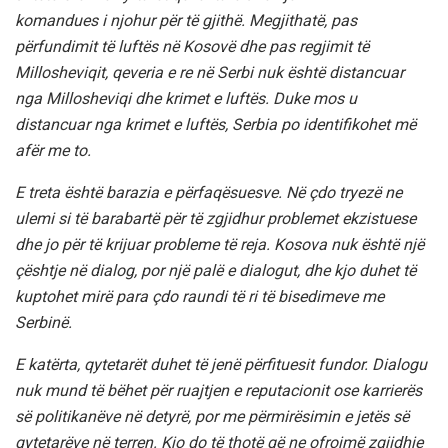
komandues i njohur për të gjithë. Megjithatë, pas
përfundimit të luftës në Kosovë dhe pas regjimit të
Millosheviqit, qeveria e re në Serbi nuk është distancuar
nga Millosheviqi dhe krimet e luftës. Duke mos u
distancuar nga krimet e luftës, Serbia po identifikohet më
afër me to.
E treta është barazia e përfaqësuesve. Në çdo tryezë ne
ulemi si të barabartë për të zgjidhur problemet ekzistuese
dhe jo për të krijuar probleme të reja. Kosova nuk është një
çështje në dialog, por një palë e dialogut, dhe kjo duhet të
kuptohet mirë para çdo raundi të ri të bisedimeve me
Serbinë.
E katërta, qytetarët duhet të jenë përfituesit fundor. Dialogu
nuk mund të bëhet për ruajtjen e reputacionit ose karrierës
së politikanëve në detyrë, por me përmirësimin e jetës së
qytetarëve në terren. Kjo do të thotë që ne ofrojmë zgjidhje