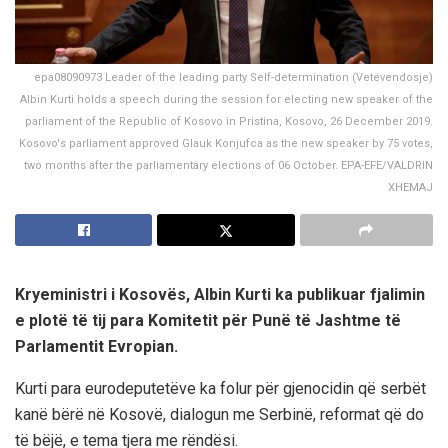
epa08090973 Leader of the leading party Self-determination (Vetevendosje)
Albin Kurti holds a speech during the session for electing new speaker of the
parliament of the Republic of Kosovo in Pristina, Kosovo, 26 December 2019.
Kosovo's parliament approved Glauk Konjufca as the new speaker by 75 votes,
two months after the parliamentary elections of 06 October. EPA-EFE/VALDRIN
XHEMAJ
Kryeministri i Kosovës, Albin Kurti ka publikuar fjalimin
e plotë të tij para Komitetit për Punë të Jashtme të
Parlamentit Evropian.
Kurti para eurodeputetëve ka folur për gjenocidin që serbët
kanë bërë në Kosovë, dialogun me Serbinë, reformat që do
të bëjë, e tema tjera me rëndësi.