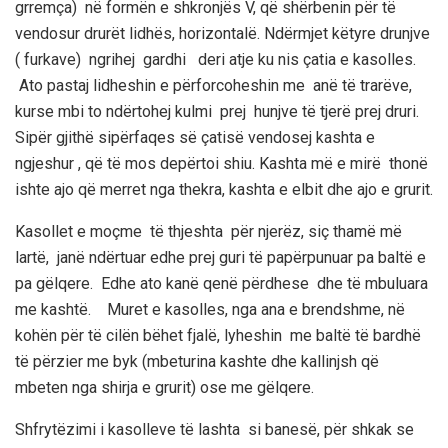
grremça) në formën e shkronjës V, që shërbenin për të
vendosur drurët lidhës, horizontalë. Ndërmjet këtyre
dru
n
jve
( furkave) ngrihej gardhi deri atje ku nis çatia e kasolles.
Ato pastaj lidheshin e përforcoheshin me anë të trarëve,
kurse mbi to ndërtohej kulmi prej hunjve të tjerë prej druri.
Sipër gjithë sipërfaqes së çatisë vendosej kashta e
ngjeshur , që të mos depërtoi shiu. Kashta më e mirë thonë
ishte ajo që merret nga thekra, kashta e elbit dhe ajo e grurit.
Kasollet e moçme të thjeshta për njerëz, siç thamë
më
lartë,
janë ndërtuar edhe prej guri të papërpunuar pa baltë e
pa gëlqere. Edhe ato kanë qenë përdhese dhe të mbuluara
me kashtë.
Muret e kasolles, nga ana e brendshme, në
kohën për të
cilën bëhet fjalë, lyheshin me baltë të bardhë
të përzier me byk (mbeturina kashte dhe kallinjsh
që
mbeten nga shirja e grurit) ose me gëlqere.
Shfrytëzimi i kasolleve të lashta
si
banesë, për shkak se