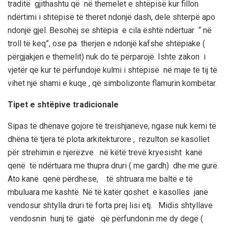
traditë gjithashtu që në themelet e shtëpisë kur fillon
ndërtimi i shtëpisë të theret ndonjë dash, dele shterpë apo
ndonjë gjel. Besohej se shtëpia
e cila është ndërtuar “ në
tro
ll
të keq”, ose pa therjen e ndonjë kafshe shtëpiake
(
përgjakjen e themelit)
nuk do të përparojë.
Ishte zakon i
vjetër që kur të përfundoj
ë
kulmi i shtëpisë
në maje të tij
të
vihet një shami e kuqe , që simbolizonte flamurin kombëtar.
Tipet
e shtëpive
tradicionale
Sipas të dhënave gojore të
treishjanëve
, ngase nuk kemi të
dhëna të tjera të plota arkitekturore , rezulton se kasollet
për strehimin e njerëzve në këtë trevë kryesisht kanë
qenë të ndërtuara me thupra druri ( me gardh) dhe me gurë.
Ato kanë qenë përdhese, të shtruara me baltë e të
mbuluara me kashtë. Në të katër qoshet e kasolles janë
vendosur shtylla druri të forta prej lisi etj. Midis shtyllave
vendosnin hunj të gjatë që përfundonin me dy degë (