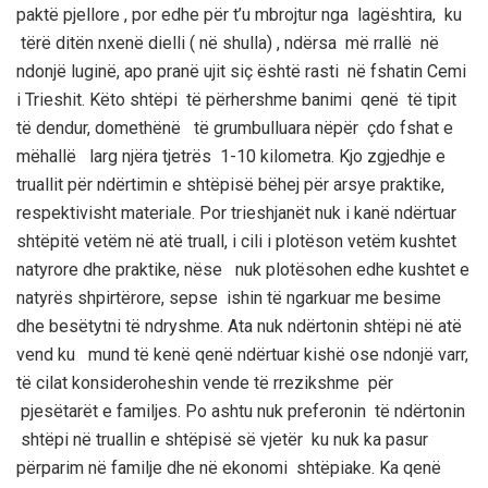
paktë pjellore , por edhe për t’u mbrojtur nga lagështira,
ku
tërë ditën
nxe
në
dielli ( në
shulla
) , ndërsa më rrallë në
ndonjë luginë, apo pranë ujit siç është rasti në fshatin Cemi
i
Trieshit
. Këto shtëpi të përhershme banimi qenë të tipit
të dendur, domethënë të grumbulluara nëpër çdo fshat e
mëhallë larg njëra tjetrës 1-10 kilometra.
Kjo zgjedhje e
truallit për ndërtimin e shtëpisë bëhej për arsye praktike,
respektivisht materiale. Por
trieshjanët
nuk i kanë ndërtuar
shtëpitë vetëm në atë truall, i cili i plotëson vetëm kushtet
natyrore dhe praktike, nëse nuk plotësohen edhe kushtet e
natyrës
shpirtërore, sepse ishin të ngarkuar me besime
dhe besëtytni të ndryshme.
Ata nuk
ndërto
nin shtëpi në atë
vend ku
mu
nd të kenë qenë ndërtuar kishë ose
ndonjë varr,
të cilat konsideroheshin ve
nde
të rrezikshme për
pjesëtarët e familjes. Po ashtu nuk
p
referonin të ndërtonin
shtëpi në truallin e shtëpisë së vjetër ku nuk ka pasur
përparim në familje dhe në ekonomi shtëpiake.
Ka qenë