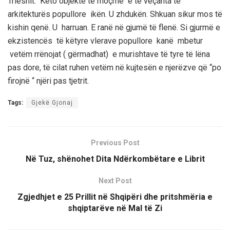
Trieshit
.
Këto objekte
të moçme e të veçanta
të
arkitekturës popullore
ikën.
U zhdukën
.
Shkuan sikur mos të
kishin qenë. U harruan. E ranë në gjumë të flenë. Si gjurmë e
ekzistencës të
këtyre vlerave popullore
kanë
mbetur
vetëm rrënojat ( gërmadhat) e murishtave të tyre të lëna
pas dore,
të cilat
ruhen vetëm në kujtesën e njerëzve që “po
firojnë “ njëri pas tjetrit
.
Tags:
Gjekë Gjonaj
Previous Post
Në Tuz, shënohet Dita Ndërkombëtare e Librit
Next Post
Zgjedhjet e 25 Prillit në Shqipëri dhe pritshmëria e
shqiptarëve në Mal të Zi