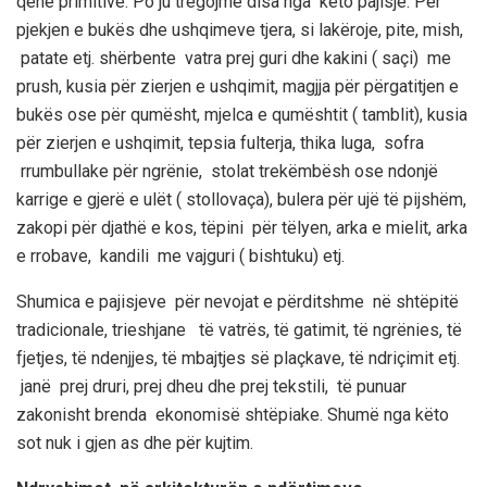
qenë pr
imitive. Po ju tregojmë disa nga këto pajisje. Për
pjekjen e bukës
dhe
ushqimeve tjera, si
lakëroje
, pite, mish,
patate etj. shërbente vatra prej gu
ri dhe kakini ( saçi) me
prush, kusia për zierjen e ushqimit, magjja për përgatitjen e
bukës ose për qumësht, mjelca e qumështit ( tamblit), kusia
për zierjen e ushqimit,
tepsi
a fulterja
, thika
luga
,
sofra
rrumbullake për ngrënie,
stolat trekëmbësh ose ndonjë
karrige e gjerë e ulët (
stollovaça
)
,
bulera
p
ër ujë të pijshëm
,
zakopi
për djathë e kos,
të
pini
për
tëlyen
, arka e
mielit
, arka
e
rrobave
, kandili me vajguri ( bishtuk
u
) etj.
Shumica e pajisjeve për nevojat e përditshme në shtëpitë
tradicionale,
trieshjane
të vatrës
, të gatimit, të ngrënies, të
fjetjes, të ndenjjes, të mbajtjes së plaçkave, të ndriçimit etj.
janë prej druri, prej dheu dhe prej tekstili, të punuar
zakonisht brenda ekonomisë shtëpiake.
Shumë nga këto
sot nuk i gjen as dhe për kujtim.