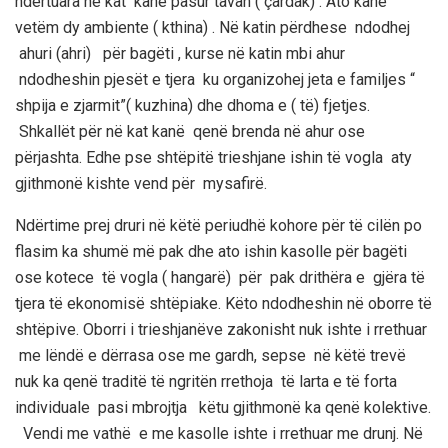
ndërtuara në kat kanë pasur tavan
( çardak) . Ato kanë
vetëm dy ambiente ( kthina) . Në katin përdhese ndodhej
ahuri (
ahri
) për bagëti , kurse në katin mbi ahur
ndodheshin pjesët e tjera ku organizohej jeta e familjes “
shpija e
zjarmit
”( kuzhina) dhe dhoma e ( të) fjetjes.
Shkallët për në kat kanë qenë brenda në ahur ose
përjashta. Edhe pse shtëpitë
trieshjane
ishin të vogla aty
gjithmonë kishte vend për mysafirë.
Ndërtime prej druri në këtë periudhë kohore për të cilën po
flasim ka shumë më pak dhe ato ishin kasolle për bagëti
ose kotece të vogla ( hangarë) për pak drithëra e gjëra të
tjera të ekonomisë shtëpiake. Këto ndodheshin në oborre të
shtëpive. Oborri i
trieshjanëve
zakonisht nuk ishte i rrethuar
me lëndë e dërrasa ose me gardh, sepse në këtë trevë
nuk ka qenë traditë të ngritën rrethoja të larta e të forta
individuale pasi mbrojtja këtu gjithmonë ka qenë kolektive.
Vendi me vathë e me kasolle ishte i rrethuar me
drunj
.
Në