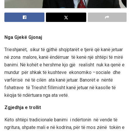
Nga Gjekë Gjonaj
Trie
shjanët
, sikur të gjithë shqiptarët e tjerë që kanë jetuar
në zona malore, kanë ëndërruar të kenë një shtëpi të mirë
banimi. Në kohët e hershme kjo gjë realisht nuk ka qenë e
mundur për shkak të kushteve ekonomiko –sociale dhe
varfërisë në të cilën ata kanë jetuar. Banorët e nëntë
fshatrave të
Trieshit
fillimisht kanë jetuar në kasolle të
këqi
j
a
të ndërtuara nga ata vetë.
Zgjedhja e
tro
llit
Këto shtëpi tradicionale banimi i ndërtonin në vende të
ngritura, shpate mali e në kodrina,
për të mos zënë tokën e