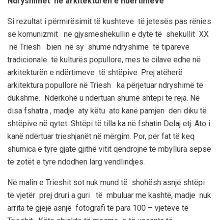
Ndryshimet në arkitekturën e ndërtimeve
Si rezultat i përmirësimit të kushteve të jetesës p
as
rënies
së komunizmit
në gjysmëshekullin e dytë të shekullit XX
në
Triesh
bien në sy shumë ndryshime të tipareve
tradicionale të kulturës popullore, mes të cilave edhe në
arkitekturën e ndërtimeve të shtëpive. Prej atëherë
arkitektura popullore në
Triesh
ka përjetuar
ndryshimë
të
dukshme. Ndërkohë
u ndërtuan shumë shtëpi të reja. Në
disa fshatra , madje aty këtu ato kanë pamjen deri diku të
shtëpive në qytet. Shtëpi të tilla ka në fshatin
Delaj
etj. Ato i
kanë ndërtuar
trieshjanët
në mërgim.
Por, për fat të keq
shumica e tyre
gjatë gjithë vitit qëndrojnë të mbyllura sepse
të zotët e tyre ndodhen larg vendlindjes.
Në malin e
Trieshit
sot nuk mund të shohësh asnjë shtëpi
të vjetër prej druri a guri të mbuluar me kashtë, madje nuk
arrita të gjejë asnjë fotografi të para 100 – vjetëve të