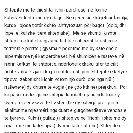
Shtëpitë më të thjeshta ishin përdhese në formë
katërkëndëshi me dy ndarje. Në njërën anë ka jetuar familja,
kurse pjesa tjetër është shfrytëzuar për bagëti (dele, dhi,
lopë, e kafshë tjera shtëpiake). Më së shumti kishte
shtëpi në kat dhe gjysmë kat të cilat përshtateshin në
terrenin e pjerrtë ( gjysma e poshtme me dy kate dhe e
sipërmja me një kat përdhese). Në shumicën e rasteve në
njërin
kafkan
të shtëpisë, ndërtohej oxhaku, afër të cilit
ishte vatra e zjarrit ku përgatitej ushqimi. Shtëpitë e këtyre
tipeve
zakonisht kishin vetëm një derë dhe nga një (
rrallëherë) dy dritare të vogla ( në çdo kthinë) prej druri. Por,
ka pasur raste që në shtëpia të mëdha janë ndërtuar dy
dyer prej dërrasave të trasha dhe dy oxhaqe
prej guri
të
skalitur me mjeshtëri, nga duart e gurgdhen
dësve vendas e
të tjerëve.
Kulmi ( pullazi) i shtëpive në
Triesh
ishte me dy
ujna
ose me katër
ujna
( dy ose katër strehë). Shtëpitë e