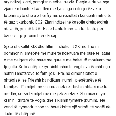
aty ndizej
zjarr
i, paraqisnin edhe rrezik.
Djeg
i
a
e druve nga
zjarri e mbush
te kasollen me tym, nga i cili njerëzve u
lotonin sytë dhe u zihej fryma
, si rezultat i
koncentrimit
në të
të
gazit karbonik CO2. Zjarri ndizej në kasolle drejtpërdrej
t
në vatër, pra në tokë.
Kjo e bën
te
kasollen
të ftohtë për
banorët që jetonin
brenda saj.
Gjatë shekullit XIX dhe fillimi i shekullit XX në
Triesh
dominonin shtëpitë me mure të ndërtuara me gurë të latuar
e me gëlqere dhe mure me gurë e me baltë, të mbuluara me
tjegulla. Këto shtëpi kryesisht ishin
të vogla, varësisht nga
numri i anëtarëve të familjes . Pra, në dimensionet e
shtëpisë së
Trieshit
ka ndikuar numri i pjesëtarëve të
familjes . Familjet me shumë anëtarë kishin shtëpi më të
më
dha,
se sa familjet me më pak anëtarë. Shumica e tyre
kishin dritare të vogla, dhe s’kishin tymtarë (kumin). Në
vend të tymtarit shpesh herë kishte një vrimë të vogël në
kulm të shtëpisë.