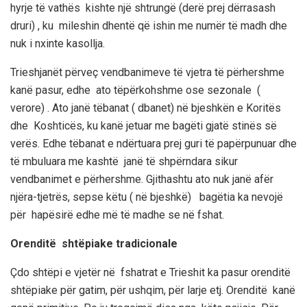
hyrje të vathës kishte një shtrungë (derë prej dërrasash
druri) , ku mileshi
n d
hentë
që ishin me numër të madh dhe
nuk i nxinte kasollja.
Trieshjanët
përveç vendbanimeve të
vjetra të
përhershme
kanë pasur
,
edhe
ato të
përkohshme ose
sezonale
(
verore) . Ato janë tëbanat (
dbanet
) në bjeshkën e Koritës
dhe
Koshticës
, ku kanë jetuar me bagëti gjatë stinës së
verës.
Edhe tëbanat e ndërtuara prej guri të papërpunuar dhe
të mbuluara me kashtë janë të shpërndara sikur
vendbanimet
e përhershme. Gjithashtu ato nuk janë afër
njëra-tjetrës, sepse këtu ( në bjeshkë) bagëtia ka nevojë
për hapësirë edhe më të madhe se në fshat.
Orenditë
shtëpiake
tradicionale
Çdo shtëpi e vjetër në fshatra
t
e
Trieshit
ka pasur orenditë
shtëpiake për gatim, për ushqim, për larje etj.
Orenditë kanë