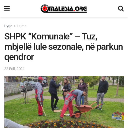
Hyrje
Lajme
SHPK “Komunale” – Tuz,
mbjellë lule sezonale, në parkun
qendror
22 Prill, 2021