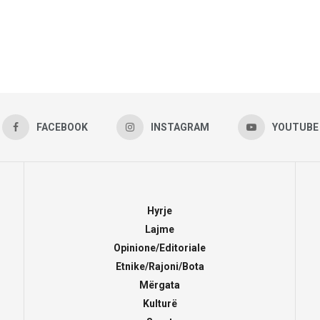
FACEBOOK
INSTAGRAM
YOUTUBE
Hyrje
Lajme
Opinione/Editoriale
Etnike/Rajoni/Bota
Mërgata
Kulturë