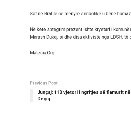
Sot në Bratilë në mënyrë simbolike u bënë homazh
Në këtë shtegtim prezent ishte kryetari i komunës 
Marash Dukaj, si dhe disa aktivistë nga LDSH, të ci
Malesia.Org
Previous Post
Junçaj: 110 vjetori i ngritjes së flamurit në
Deçiq