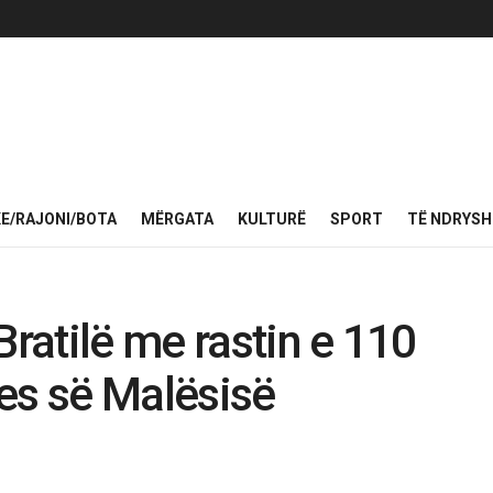
KE/RAJONI/BOTA
MËRGATA
KULTURË
SPORT
TË NDRYS
atilë me rastin e 110
tjes së Malësisë