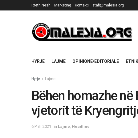
Rreth Nesh
Marketing
Kontakti
stafi@malesia.org
HYRJE
LAJME
OPINIONE/EDITORIALE
ETNI
Hyrje
Lajme
Bëhen homazhe në Br
vjetorit të Kryengri
6 Prill, 2021
in
Lajme
,
Headline