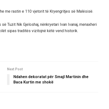
e me rastin e 110 vjetorit të Kryengritjes së Malësisë.
së Tuzit Nik Gjeloshaj, nënkryetari Ivan Ivanaj, menaxheri
lët sipas traditës vizitojnë këtë vend historik.
Next Post
Ndahen dekoratat për Smajl Martinin dhe
Baca Kurtin me shokë