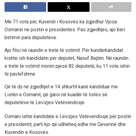
Me 71 vota për, Kuvendi i Kosovës ka zgjedhur Vjosa
Osmanin në postin e presidentes. Pas zgjedhjes, ajo bëri
betimin para deputetëve.
Ajo fitoi në raundin e tretë të votimit. Për kundërkandidat
kishte ish-kandidatin për deputet, Nasuf Bejtën. Në raundin
e tretë të votimit morën pjesë 82 deputetë, ku 11 vota ishin
të pavlefshme.
Që të dy në zgjedhjet e 14 shkurtit kanë kandiduar me
Listën e Osmanit, që garoi në kuadër të listës së
deputetëve të Lëvizjes Vetëvendosje.
Osmani ishte kandidate e Lëvizjes Vetëvendosje për postin
e presidentit, parti kjo që udhëheq edhe me Qeverinë dhe
Kuvendin e Kosovës.