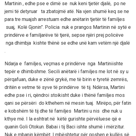
Martinin
, edhe pse e dimë se nuk keni tjetër djalë, po ne
jemi të detyruar ta zbatojmë atë. Na vjen shumë keq se ne
para tre muajsh arrestuam edhe anëtarin tjetër të familjes
suaj,
Kolë
Gjonin”. Policia nuk e prangos
Martinin
në sytë e
prindërve e familjarëve të tjerë, sepse njëri prej policëve
nga dhimbja kishte thënë se edhe unë kam vetëm një djalë
.
Ndarja e familjes, veçmas e prindërve nga
Martini
i
s
hte
tepë
r e dhimbshme
. Secili anëtarë i familjes me lo
t
në sy u
përqafua
n, duke e zënë
grykë,
me
të
birin e tyre
të zemrës,
dritën e vetme të syve
të prindërve të tij. Ndërsa,
Martini
edhe pse i ri, qëndroi stoikisht duke i thënë familjes mos
qani se përsëri do kthehem në mesin tuaj. Mirëpo, për fatin
e kobshëm të tij dhe të fa
miljes
Martini
u nis dhe nuk u
kth
y
e më. I la eshtrat në këtë gurishte përvëluese që e
quanin Goli
Otokun
. Bab
a
i i tij
Baci
ishte shumë i mërzitur.
Nuk e mbanin këmbët. I mbështetur për qoshen e kullës së