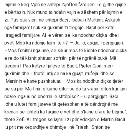
lajmin e keq
. Vjen në shtëpi. Njofton familjen. Të gjithë qajnë
e bërtasin. Nuk mund ta ndalin vajin e zëshëm për lajmin e
zi. Pas pak vjen në shtëpi
Baci
,
babai i
Martinit
. Askush
nga familjarët nuk ka guximin t’i tregojë
Bacit
për këtë
tragjedi familjare. Ai e vëren se ka ndodhur
diçka
dhe i
pyet: Mos ka ndonjë lajm të
ri? –
Jo, jo, asgjë, i përgjigjen.
–
Mos
fshihni
nga unë
, se sikur mos të kishte ndodhur diçka
e re do të kishit shtruar sofrën për të ngrënë bukë. Më
tregoni ! Pas këtyre fjalëve të
Bacit
,
Pjetër
Gjoni merr
guximin dhe i thotë atij se na ka gjuajt rrufeja dhe se
Martinin
e kanë pushkatuar. – Mos ka ndodhur diçka tjetër
se sa për
Martinin
e kamë ditur se do ta vrasin ditën kur jam
ndarë nga ai në oborrin e shtëpisë? –
u përgjigjet
Baci
dhe u lutet
familjarëve
të qetësohen e
të
qëndrojnë me
krenari se shteti ka fuqinë e vet dhe s
’kanë
ç
farë
të bëjmë”,
thotë
Zefi
. Ai tregon se
lajmi i zi për vdekjen e
Martin
Bacit
u prit me keqardhje e dhimbje
në
Tr
iesh
. Shton se