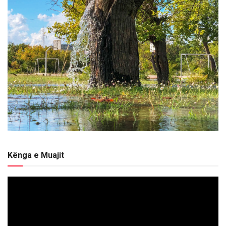
Kënga e Muajit