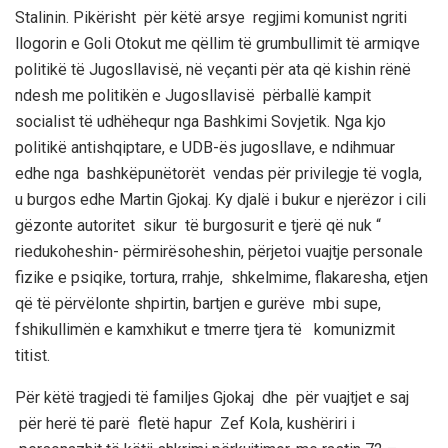
Stalinin
. Pikërisht për këtë arsye regjimi komunist ngriti
llogori
n
e Goli
Otokut
me
qëllim
të
grumbullimit
të
armiqve
politikë të Jugosllavisë, në veçanti për ata që kishin rënë
ndesh me
politikën
e
Jugosllavisë
përballë kampit
socialist të
udhëhequr nga Bashkimi Sovjetik.
Nga kjo
politikë antishqiptare,
e UDB-ës jugosllave,
e ndihmuar
edhe nga bashkëpunëtorët vend
as
për privilegje të vogl
a,
u burgos edhe
Martin
Gjokaj
. Ky djalë i bukur e njerëzor i cili
gëzonte autoritet
sikur të burgosurit e tjerë që nuk “
riedukoheshin- përmirësoheshin,
përjetoi vuajtje personale
fizike e
psiqike
, tortura, rrahje,
shkelmime, flakaresha, etjen
që të përvëlonte shpirtin, bartjen e gurëve mbi supe,
fshikullimën e kamxhikut
e tmerre
tjera
të komunizmit
titist
.
Për këtë tragjedi të familjes
Gjokaj
dhe për vuajtjet e saj
për herë të parë fletë hapur
Zef
Kola
, kushëriri i