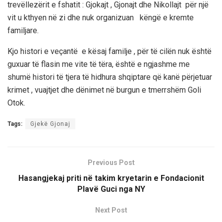
t
re
vëllezërit
e fshatit
:
Gjokajt
,
Gjonajt
dhe
Nikollajt
për një
vit u kthyen në zi dhe nuk organizuan këngë e kremte
familjare.
Kjo histori e veçantë e kësaj familje , për të cilën nuk është
guxuar
të
flasin
me vite të
tëra
,
është e ngjashme me
shumë
histori të tjera
të hidhura
shqiptare që kanë përjetuar
krimet
, vuajtjet dhe dënimet në
burgun e tmerrshëm
Goli
Otok
.
Tags:
Gjekë Gjonaj
Previous Post
Hasangjekaj priti në takim kryetarin e Fondacionit
Plavë Guci nga NY
Next Post