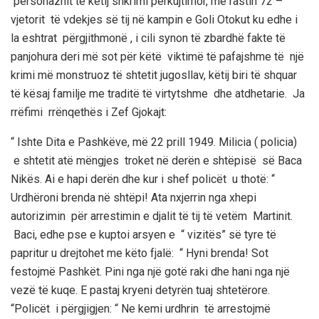
personazhit të këtij shkrimi përkujtimor, me rastin 72 –
vjetorit të vdekjes së
tij
në
kampin e
Gol
i
Otok
ut
ku
edhe i
la eshtrat përgjithmonë
, i cili synon të zbardhë fakte të
panjohura deri më sot për këtë viktimë të pafajshme të një
krimi më monstruoz të shtetit jugosllav, këtij biri të shquar
të kësaj familje me traditë të virtytshme dhe atdhetarie.
Ja
rrëfimi
rrënqethës
i
Zef
Gjokajt
:
“ Ishte Dita e Pashkëve, më 22 prill 1949.
Milicia ( policia)
e shtetit atë mëngjes troket në derën e shtëpisë së Baca
Nikës
. Ai e hapi derën dhe kur i shef policët u thotë: “
Urdhëroni brenda në shtëpi! Ata nxjerrin nga xhepi
autorizimin për arrestimin e djalit të tij të vetëm
Martinit
.
Baci
,
edhe pse e kuptoi arsyen e “ vizitës” së tyre të
papritur
u drejtohet me këto fjalë: “ Hyni brenda! Sot
festojmë Pashkët. Pini nga një gotë raki dhe hani nga një
vezë të kuqe. E pastaj kryeni detyrën tuaj
shtetërore.
“Policët
i përgjigjen:
“
Ne kemi urdhrin të arrestojmë