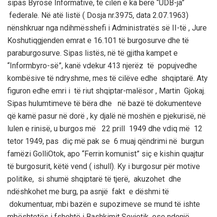
sipas
Byrosë I
nformative, të cilën
e ka bër
ë “UDB-ja”
federale.
Në atë listë
( Dosja
nr.3975, data 2.07.1963)
nënshkruar nga
ndihmësshefi
i Administratës së II-të , Jure
Koshutiq
gjenden emrat e 16.101 të burgosurve dhe të
paraburgosurve. Sipas listës, në të gjitha kampet e
“Informbyro-së”, kanë
vdekur 413 njerëz të popujve
dhe
kombësive të ndryshme, mes të cilëve edhe shqiptarë.
Aty
figuron edhe
emri i të riu
t shqiptar-malësor ,
Martin
Gjokaj
.
Sipas hulumtimeve të bëra dhe në bazë të dokumenteve
që kamë pasur në dorë , ky djalë në moshën e pjekurisë, në
lulen e rinisë, u
burgos më 22 prill 1949 dhe
vdiq më 12
tetor 1949, pas diç më pak se 6 muaj qëndrimi në burgun
famëzi
Go
l
li
Otok
,
apo “Ferrin komunist” siç e kishin quajtur
të burgosurit, këtë vend ( ishull)
.
Ky i burgosur për motive
politike, si shumë shqiptarë të tjerë, akuzohet dhe
ndëshkohet me burg
,
pa asnjë fakt e dëshmi të
dokumentuar
,
mbi bazën e supozimeve se mund të ishte
mbështetës i fshehtë i Bashkimit Sovjetik, o
se ndonjë