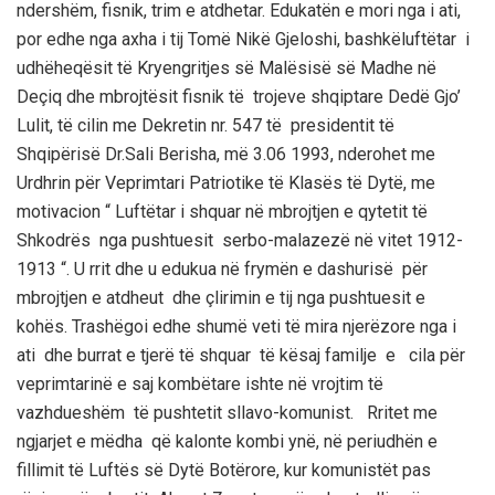
ndershëm, fisnik,
trim e atdh
etar. Edukatën e mori nga i ati
,
por edhe nga axha i tij
Tomë
Nikë
Gjeloshi, bashkëluftëtar
i
udhëheqësit të Kryengritjes së Malësisë së Madhe në
Deçiq
dhe mbrojtësit fisnik të trojeve shqiptare
Dedë
Gjo
’
Lulit, të cilin me D
ekretin
nr. 547
të presidentit të
Shqipërisë Dr.
Sali
Berisha
, më 3.06
1993, nderohet me
Urdhrin për V
e
primtari Patriotike të Klasës të Dytë
,
me
motivacion “ Luftëtar i shquar në mbrojtjen e qytetit të
Shkodrës nga
pushtuesit
serbo-malazezë në vitet 1912-
1913 “. U rrit dhe u edukua në frymën e dashurisë për
mbrojtjen e atdheut dhe çlirimin e tij nga pushtuesit e
kohës
. Trashëgoi edhe shumë veti të mira njerëzore nga i
ati dhe burrat e tjerë të shquar të kësaj familje e cila për
veprimtarinë e saj kombëtare ishte në vrojtim të
vazhdueshëm të pushtetit sllavo-komunist.
Rritet me
ngjarje
t e mëdha që kalonte kombi ynë
, në periudhën e
fillimit të
Luftës së Dytë Botërore
, kur komunistët pas