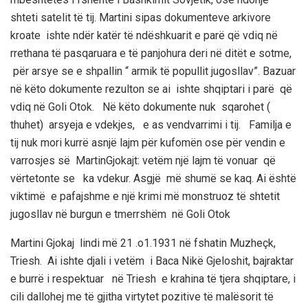
shteti satelit të tij
.
Martini
sipas dokumenteve arkivore
kroate
ishte ndër katër të ndëshkuarit e parë që vdiq në
rrethana të pasqaruara e të panjohura deri në ditët e sotme,
për arsye se e
shpallin “ armik të popullit jugosllav”.
Bazuar
në këto dok
umente rezulton se ai ishte
shqiptari i parë që
vdiq në
Goli
Otok
.
Në këto dokumente nuk sqaroh
et (
thuhet) arsyeja e vdekjes
, e as vendvarrimi
i tij.
Familja e
tij nuk mori kurrë asnjë lajm për kufomën o
se për vendin e
varrosjes së
Martin
Gjokajt
: vetëm një lajm
të vonuar
që
vërtetonte se
ka vdekur
. Asgjë më shumë se kaq.
Ai është
viktimë e pafajshme e një krimi më monstruoz të shtetit
jugosllav në burgun e tmerrshëm në Goli
Otok
Martini
Gjoka
j
lindi më 21 .o1.1931 në fshatin
Muzheçk
,
Triesh
.
Ai
ishte djali i vetëm i
Baca
Nikë
Gjeloshit, bajraktar
e burrë i respektuar në
Triesh
e krahina të tjera shqiptare, i
cili dallohej me të gjitha virtytet pozitive të malësorit të