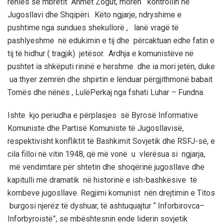
rënies së mbretit
Ahmet
Zogut, morën kontrollin në
Jugosllavi dhe Shqipëri. Këto ngjarje, ndryshime e
pushtime nga sundues shekullorë , lanë vragë të
pashlyeshme në edukimin e tij dhe përcaktuan edhe fatin e
tij të hidhur ( tragjik) jetësor. Ardhja e komunistëve në
pushtet ia shkëputi rininë e hershme dhe ia mori jetën, duke
ua thyer zemrën
dhe shpirtin
e lënduar
p
ërgjithmonë babait
Tomë
s
dhe nënës ,
Lulë
Perkaj
nga fshati
Luhar
–
Fundna
.
Ishte
kjo
periudha e përplasjes së
Byrosë Informative
Komuniste dhe Partisë Komuniste të Jugosllavisë,
respektivisht konfliktit të Bashkimit Sovjetik dhe RSFJ-së, e
cila filloi në vitin 1948,
që
më vonë u vlerësua si ngjarja,
më vendimtare për shtetin dhe shoqërinë jugosllave dhe
kapitulli më dramatik në historinë e ish-bashkësive të
kombeve jugosllave.
Regjimi komunist nën
drejtimin
e
Titos
burgosi njerëz të dyshuar
, të ashtuquajtur
“
I
nforbiro
vca
–
Inforbyroistë
”
,
se mbështesnin ende liderin sovjetik