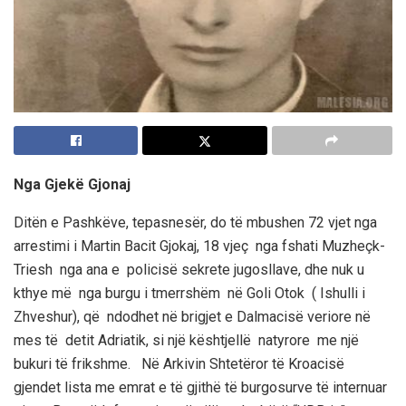
Nga Gjekë Gjonaj
Ditën e Pashkëve,
tepasnesër
, do të mbushen 72 vjet nga
arrestimi i
Martin
Bacit
Gjokaj
, 18 vjeç nga fshati
Muzheçk-
Triesh
nga ana e policisë sekrete jugosllave, dhe nuk u
kthye më nga burgu i tmerrshëm në Goli
Otok
( Ishulli i
Zhveshur
),
që ndodhet në brigjet e Dalmacisë veriore në
mes të detit Adriatik, si një kështjellë naty
rore me një
bukuri të frikshme.
Në Arkivin Shtetëror të Kroacisë
gjendet lista me emrat e të gjithë të burgosurv
e të internuar