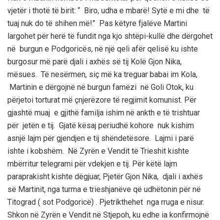
vjetër i thotë të birit: “ Biro, udha
e mbarë! Sytë e mi dhe të
tuaj nuk do të shihen më!” Pas këtyre fjalëve
Martini
largohet për herë të fundit nga kjo shtëpi-kullë dhe dërgohet
në burgun e Podgoricës, në një qeli afër qelisë ku ishte
burgosur më parë djali i axhës së tij
Kolë
Gjon
Nika
,
mësues. Të nesërmen, siç më ka treguar babai im
Kola
,
Martinin
e dërgojnë në burgun famëzi në
Go
li
Otok
, ku
përjetoi torturat më çnjerëzore të
regjimit komunist. Për
gjashtë muaj e gjithë familja ishim në ankth
e të trishtuar
për jetën e tij. Gjatë kësaj
periudhë
kohore nuk kishim
asnjë lajm për gjendjen e tij shëndetësore. Lajmi i parë
ishte i kobshëm. Në Zyrën e Vendi
t të
Triesh
it
kishte
mbërritur telegrami për vdekjen e tij. Për këtë lajm
paraprakisht
kishte dëgjuar
,
Pjetër
Gjon
Nika
, djali i axhës
së
Martinit
, nga turma e
trieshjanëve
që udhëtonin për në
Titograd
( sot Podgoricë) .
Pjetri
kthehet nga
rruga e nisur.
Shkon në
Zyrën e Vendit në
Stjepoh
, ku edhe ia
konfirmojnë