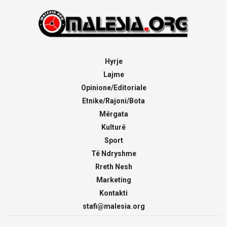
Hyrje
Lajme
Opinione/Editoriale
Etnike/Rajoni/Bota
Mërgata
Kulturë
Sport
Të Ndryshme
Rreth Nesh
Marketing
Kontakti
stafi@malesia.org