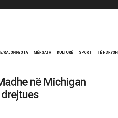
KE/RAJONI/BOTA
MËRGATA
KULTURË
SPORT
TË NDRYS
Madhe në Michigan
i drejtues