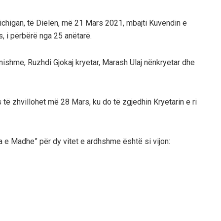
chigan, të Dielën, më 21 Mars 2021, mbajti Kuvendin e
ues, i përbërë nga 25 anëtarë.
ishme, Ruzhdi Gjokaj kryetar, Marash Ulaj nënkryetar dhe
s të zhvillohet më 28 Mars, ku do të zgjedhin Kryetarin e ri
ia e Madhe” për dy vitet e ardhshme është si vijon: