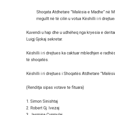
Shoqata Atdhetare ”Malësia e Madhe” në Mi
rregullt në të cilin u votua Këshilli i ri drejt
Kuvendi u hap dhe u udhëheq nga kryesia e deritan
Luigj Gjokaj sekretar.
Këshilli i ri drejtues ka caktuar mbledhjen e radhë
të shoqatës.
Këshilli i ri drejtues i Shoqatës Atdhetare ”Malës
(Renditja sipas votave te fituara)
1. Simon Sinishtaj
2. Robert Gj. Ivezaj
3. Jasmina Çunmulaj