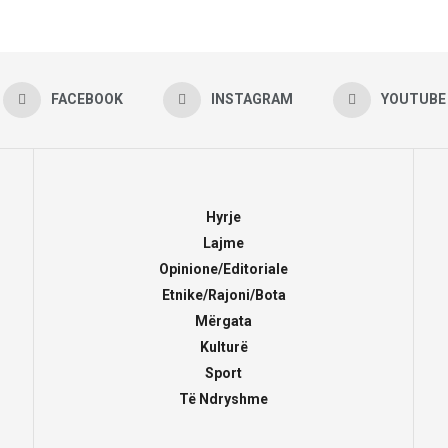
FACEBOOK
INSTAGRAM
YOUTUBE
Hyrje
Lajme
Opinione/Editoriale
Etnike/Rajoni/Bota
Mërgata
Kulturë
Sport
Të Ndryshme