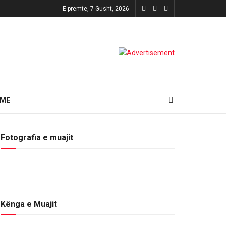
E premte, 7 Gusht, 2026
HME
Fotografia e muajit
Kënga e Muajit