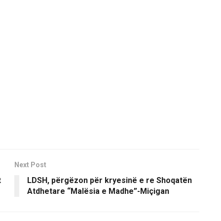
Next Post
t
LDSH, përgëzon për kryesinë e re Shoqatën
Atdhetare “Malësia e Madhe”-Miçigan