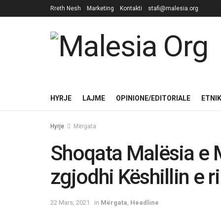
Rreth Nesh
Marketing
Kontakti
stafi@malesia.org
HYRJE
LAJME
OPINIONE/EDITORIALE
ETNI
Hyrje
Mërgata
Shoqata Malësia e 
zgjodhi Këshillin e r
22 Mars, 2021
in
Mërgata
,
Headline