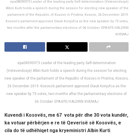
epa08090973 Leader of the leading party Self-determination (Vetevendosje)
Albin Kurti holds a speech during the session for electing new speaker of the
parliament of the Republic of Kosovo in Pristina, Kosovo, 26 December 2019.
Kosovo's parliament approved Glauk Konjufca as the new speaker by 75 votes,
two months after the parliamentary elections of 06 October. EPA-EFE/VALDRIN
XHEMAJ
epa08090973 Leader of the leading party Self-determination
(Vetevendosje) Albin Kurti holds a speech during the session for electing
new speaker of the parliament of the Republic of Kosovo in Pristina, Kosovo,
26 December 2019. Kosovo’s parliament approved Glauk Konjufca as the
new speaker by 75 votes, two months after the parliamentary elections of
06 October. EPA-EFE/VALDRIN XHEMAJ
Kuvendi i Kosovës, me 67 vota për dhe 30 vota kundër,
ka votuar përbërjen e re të Qeverisë së Kosovës, e
cila do të udhëhiqet nga kryeministri Albin Kurti
.