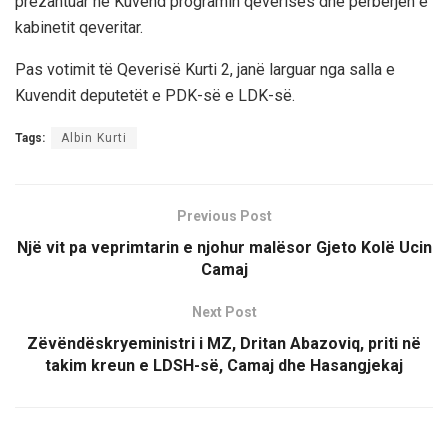
prezantuar në Kuvend programin qeverisës dhe përbërjen e
kabinetit qeveritar.
Pas votimit të Qeverisë Kurti 2, janë larguar nga salla e
Kuvendit deputetët e PDK-së e LDK-së.
Tags:
Albin Kurti
Previous Post
Një vit pa veprimtarin e njohur malësor Gjeto Kolë Ucin
Camaj
Next Post
Zëvëndëskryeministri i MZ, Dritan Abazoviq, priti në
takim kreun e LDSH-së, Camaj dhe Hasangjekaj