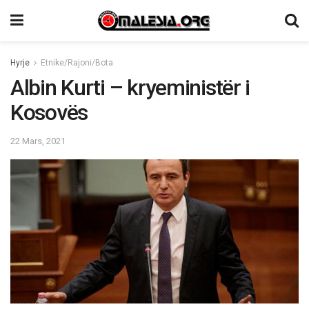
Hyrje
Etnike/Rajoni/Bota
Albin Kurti – kryeministër i
Kosovës
22 Mars, 2021