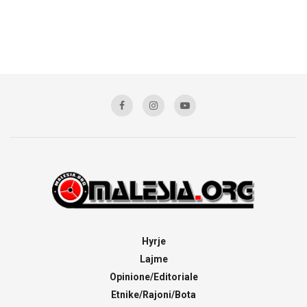
Hyrje
Lajme
Opinione/Editoriale
Etnike/Rajoni/Bota