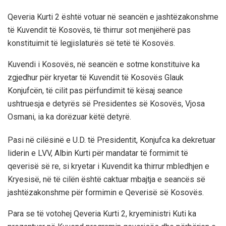
Qeveria Kurti 2 është votuar në seancën e jashtëzakonshme
të Kuvendit të Kosovës, të thirrur sot menjëherë pas
konstituimit të legjislaturës së tetë të Kosovës.
Kuvendi i Kosovës, në seancën e sotme konstituive ka
zgjedhur për kryetar të Kuvendit të Kosovës Glauk
Konjufcën, të cilit pas përfundimit të kësaj seance
ushtruesja e detyrës së Presidentes së Kosovës, Vjosa
Osmani, ia ka dorëzuar këtë detyrë.
Pasi në cilësinë e U.D. të Presidentit, Konjufca ka dekretuar
liderin e LVV, Albin Kurti për mandatar të formimit të
qeverisë së re, si kryetar i Kuvendit ka thirrur mbledhjen e
Kryesisë, në të cilën është caktuar mbajtja e seancës së
jashtëzakonshme për formimin e Qeverisë së Kosovës.
Para se të votohej Qeveria Kurti 2, kryeministri Kuti ka