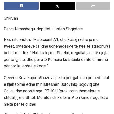
Shkruan:
Genci Nimanbegu, deputet i Listës Shqiptare
Pas intervistes Tv stacionit A1, dhe kësaj radhe jo me
tweet, qytetarëve (si dhe udhëheqësve të tyre të zgjedhur) i
bëhet me dije: “ Nuk ka loj me Shtetin, rregullat janë të njëjta
për të gjithë, dhe për ato Komuna ku situata është e mirë si
për ato ku është e keqe.”
Qeveria Krivokapiq-Abazoviq, e ku për gabimin precedental
e njehsojmë edhe ministreshën Boroviniq-Bojoviq dhe
Galiq,
dhe ndonjë nga
PTHSH (prokuroria themelore e
shtetit) janë Shtet. Me ato nuk ka lojra. Ato i kanë rregullat e
njëjta për të gjithë!