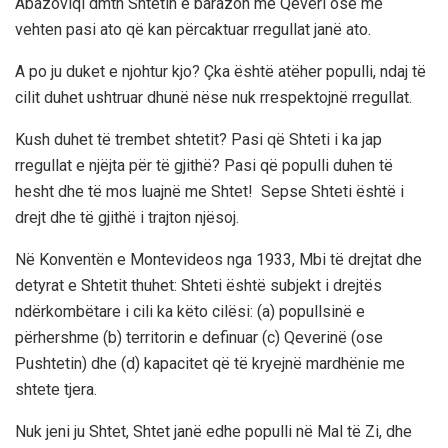
Abazoviqi dmth Shtetin e barazon me Qeveri ose me
vehten pasi ato që kan përcaktuar rregullat janë ato.
A po ju duket e njohtur kjo? Çka është atëher populli, ndaj të
cilit duhet ushtruar dhunë nëse nuk rrespektojnë rregullat.
Kush duhet të trembet shtetit? Pasi që Shteti i ka jap
rregullat e njëjta për të gjithë? Pasi që populli duhen të
hesht dhe të mos luajnë me Shtet!
Sepse Shteti është i
drejt dhe të gjithë i trajton njësoj.
Në Konventën e Montevideos nga 1933, Mbi të drejtat dhe
detyrat e Shtetit thuhet: Shteti është subjekt i drejtës
ndërkombëtare i cili ka këto cilësi: (a) popullsinë e
përhershme (b) territorin e definuar (c) Qeverinë (ose
Pushtetin) dhe (d) kapacitet që të kryejnë mardhënie me
shtete tjera.
Nuk jeni ju Shtet, Shtet janë edhe populli në Mal të Zi, dhe