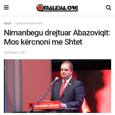
Hyrje
Opinione/Editoriale
Nimanbegu drejtuar Abazoviqit:
Mos kërcnoni me Shtet
28 Shkurt, 2021