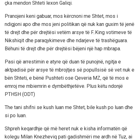
çka mendon Shteti lexon Galiqi.
Pranojeni keni gabuar, mos kërcnoni me Shtet, mos i
ndigjoni apo dhe mos jeni politikan që nuk kan guxim të jenë
të drejt dhe për drejtësi vetëm arsye të F..King votimeve të
Nikshiqit dhe paraqykimeve dhe ndarjeve të trashëguara.
Bëhuni të drejt dhe për drejtësi bëjeni një hap mbrapa.
Pasi që arrestimin e atyre që duan të punojnë, ngitja e
aktpadisë për arsye të mbrojtjes së popullsisë së vet nuk e
bën Shteti, e bënë Pushteti ose Qeveria MZ, që të mos e
emroj me mbiemrin e dymbëthjetëve. Plus këtu ndonjë
PTHSH (ODT)
The tani shifni se kush luan me Shtet, bile kush po luan dhe
si po luan.
Shpreh keqardhje që më heret nuk e kisha informatën që
kolegu Milan Knezheviq pati gadishmëri me ardh në Tuz, ai