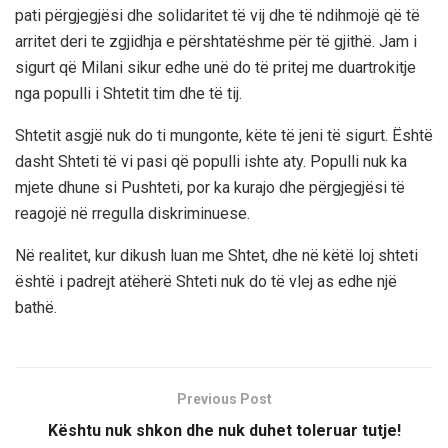
pati përgjegjësi dhe solidaritet të vij dhe të ndihmojë që të
arritet deri te zgjidhja e përshtatëshme për të gjithë. Jam i
sigurt që Milani sikur edhe unë do të pritej me duartrokitje
nga populli i Shtetit tim dhe të tij.
Shtetit asgjë nuk do ti mungonte, këte të jeni të sigurt. Është
dasht Shteti të vi pasi që populli ishte aty. Populli nuk ka
mjete dhune si Pushteti, por ka kurajo dhe përgjegjësi të
reagojë në rregulla diskriminuese.
Në realitet, kur dikush luan me Shtet, dhe në këtë loj shteti
është i padrejt atëherë Shteti nuk do të vlej as edhe një
bathë.
Previous Post
Kështu nuk shkon dhe nuk duhet toleruar tutje!