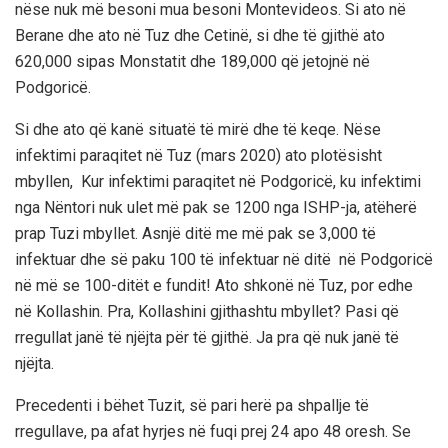
nëse nuk më besoni mua besoni Montevideos. Si ato në
Berane dhe ato në Tuz dhe Cetinë, si dhe të gjithë ato
620,000 sipas Monstatit dhe 189,000 që jetojnë në
Podgoricë.
Si dhe ato që kanë situatë të mirë dhe të keqe. Nëse
infektimi paraqitet në Tuz (mars 2020) ato plotësisht
mbyllen,
Kur infektimi paraqitet në Podgoricë, ku infektimi
nga Nëntori nuk ulet më pak se 1200 nga ISHP-ja, atëherë
prap Tuzi mbyllet. Asnjë ditë me më pak se 3,000 të
infektuar dhe së paku 100 të infektuar në ditë
në Podgoricë
në më se 100-ditët e fundit! Ato shkonë në Tuz, por edhe
në Kollashin. Pra, Kollashini gjithashtu mbyllet? Pasi që
rregullat janë të njëjta për të gjithë. Ja pra që nuk janë të
njëjta.
Precedenti i bëhet Tuzit, së pari herë pa shpallje të
rregullave, pa afat hyrjes në fuqi prej 24 apo 48 oresh. Se