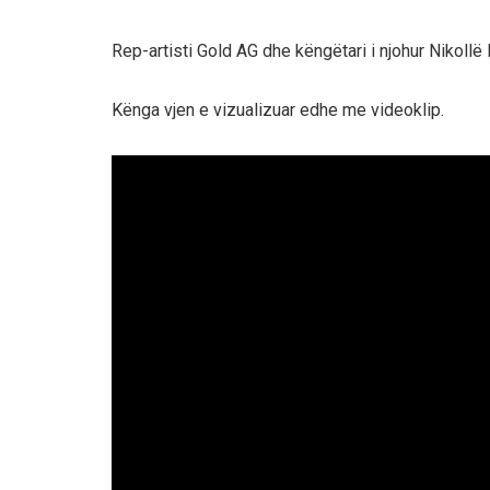
Rep-artisti Gold AG dhe këngëtari i njohur Nikollë N
Kënga vjen e vizualizuar edhe me videoklip.