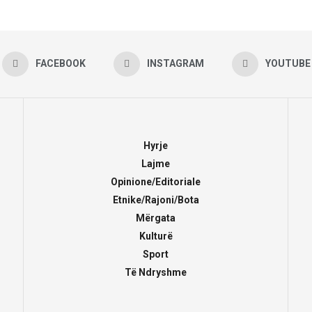
FACEBOOK
INSTAGRAM
YOUTUBE
Hyrje
Lajme
Opinione/Editoriale
Etnike/Rajoni/Bota
Mërgata
Kulturë
Sport
Të Ndryshme