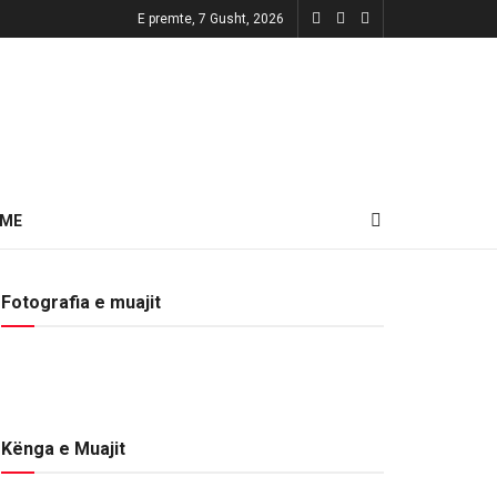
E premte, 7 Gusht, 2026
HME
Fotografia e muajit
Kënga e Muajit