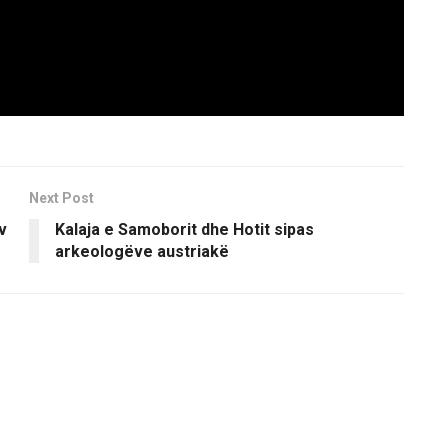
Next Post
v
Kalaja e Samoborit dhe Hotit sipas
arkeologëve austriakë