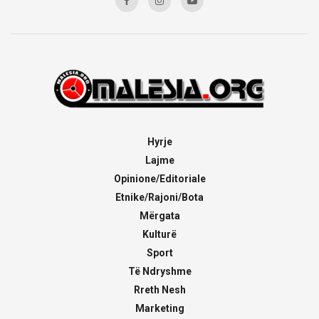
Hyrje
Lajme
Opinione/Editoriale
Etnike/Rajoni/Bota
Mërgata
Kulturë
Sport
Të Ndryshme
Rreth Nesh
Marketing