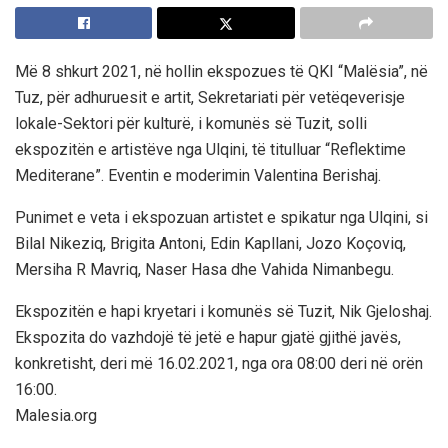
Më 8 shkurt 2021, në hollin ekspozues të QKI “Malësia”, në
Tuz, për adhuruesit e artit, Sekretariati për vetëqeverisje
lokale-Sektori për kulturë, i komunës së Tuzit, solli
ekspozitën e artistëve nga Ulqini, të titulluar “Reflektime
Mediterane”. Eventin e moderimin Valentina Berishaj.
Punimet e veta i ekspozuan artistet e spikatur nga Ulqini, si
Bilal Nikeziq, Brigita Antoni, Edin Kapllani, Jozo Koçoviq,
Mersiha R Mavriq, Naser Hasa dhe Vahida Nimanbegu.
Ekspozitën e hapi kryetari i komunës së Tuzit, Nik Gjeloshaj.
Ekspozita do vazhdojë të jetë e hapur gjatë gjithë javës,
konkretisht, deri më 16.02.2021, nga ora 08:00 deri në orën
16:00.
Malesia.org