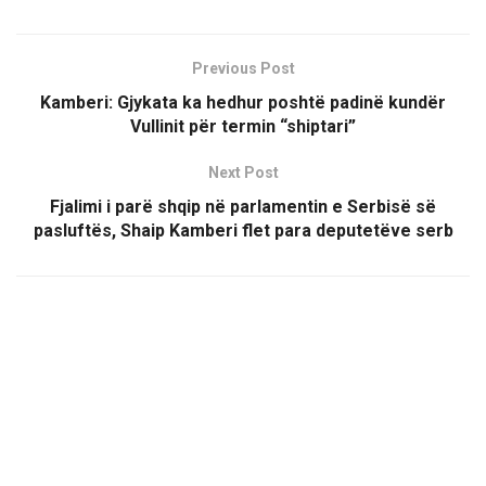
Previous Post
Kamberi: Gjykata ka hedhur poshtë padinë kundër
Vullinit për termin “shiptari”
Next Post
Fjalimi i parë shqip në parlamentin e Serbisë së
pasluftës, Shaip Kamberi flet para deputetëve serb