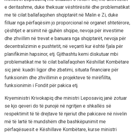
e deritashme, duke theksuar vështirësitë dhe problematikat
me të cilat ballafaqohen shqiptarët në Malin e Zi, duke
filluar nga përfaqësim jo proporcional në organet shtetërore,
çështjet e arsimit në gjuhën shqipe, nevoja për investime
dhe zhvillim në trevat e banuara nga shqiptarët, nevoja për
decentralizimin e pushtetit, në veçanti kur është fjala për
planifikimin hapsinor, etj. Gjithashtu kemi diskutuar mbi
problematikat me të cilat ballafaqohen Këshillat Kombëtare
siç janë: kuadri ligjor dhe zbatimi, situata financiare për
funksionim dhe zhvillimin e projekteve të mirëfillta,
funksionimin i Fondit për pakica etj.
Kryeministri Krivokapiq dhe ministri Leposaviq janë zotuar
se kjo qeveri do të punojë në ngritjen e shkallës së
respektimit të të drejtave të njeriut dhe pakicave në nivelin
më të lartë të mundshëm dhe bashkëpunimit me
përfaqësuesit e Këshillave Kombëtare, kurse ministri