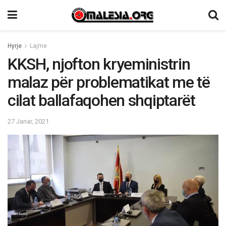
Hyrje
Lajme
KKSH, njofton kryeministrin
malaz për problematikat me të
cilat ballafaqohen shqiptarët
27 Janar, 2021