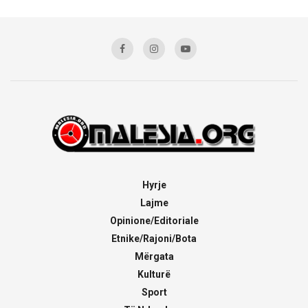
Hyrje
Lajme
Opinione/Editoriale
Etnike/Rajoni/Bota
Mërgata
Kulturë
Sport