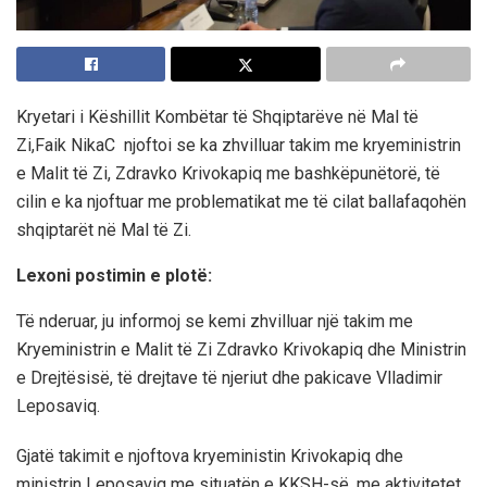
Kryetari i Këshillit Kombëtar të Shqiptarëve në Mal të
Zi,Faik NikaC njoftoi se ka zhvilluar takim me kryeministrin
e Malit të Zi, Zdravko Krivokapiq me bashkëpunëtorë, të
cilin e ka njoftuar me problematikat me të cilat ballafaqohën
shqiptarët në Mal të Zi.
Lexoni postimin e plotë:
Të nderuar, ju informoj se kemi zhvilluar një takim me
Kryeministrin e Malit të Zi Zdravko Krivokapiq dhe Ministrin
e Drejtësisë, të drejtave të njeriut dhe pakicave Vlladimir
Leposaviq.
Gjatë takimit e njoftova kryeministin Krivokapiq dhe
ministrin Leposaviq me situatën e KKSH-së, me aktivitetet