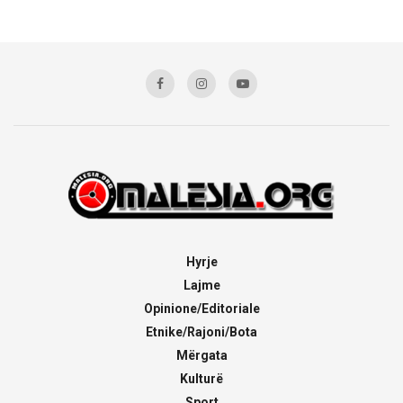
Hyrje
Lajme
Opinione/Editoriale
Etnike/Rajoni/Bota
Mërgata
Kulturë
Sport