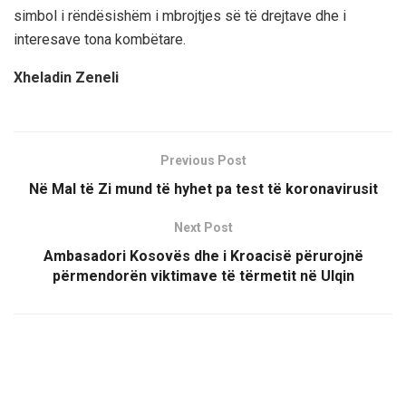
simbol i rëndësishëm i mbrojtjes së të drejtave dhe i
interesave tona kombëtare.
Xheladin Zeneli
Previous Post
Në Mal të Zi mund të hyhet pa test të koronavirusit
Next Post
Ambasadori Kosovës dhe i Kroacisë përurojnë
përmendorën viktimave të tërmetit në Ulqin