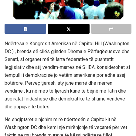
Ndërtesa e Kongresit Amerikan në Capitol Hill (Washington
DC ) , brenda së cilës gjinden Dhoma e Përfaqësuesve dhe
Senati, si organet më të larta federative të pushtetit
legjislativ dhe atij vendim-marrës në SHBA, konsiderohet si
tempulli i demokracisë jo vetëm amerikane por edhe asaj
botërore. Përveç tjerash, aty janë marrë dhe merren
vendime , ku në mes të tjerash kanë të bëjnë me fatin dhe
aspiratat liridashëse dhe demokratike të shumë vendeve
dhe popujve të botës.
Ne shqiptarët e njohim mirë ndërtesën e Capitol-it në
Washington DC dhe kemi një mirënjohje të veçantë për vet
faktin se mu brenda mureve të kësaj ndërtese filloi