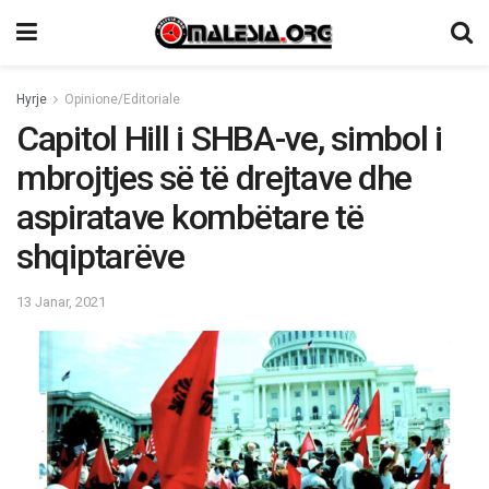
Hyrje
Opinione/Editoriale
Capitol Hill i SHBA-ve, simbol i
mbrojtjes së të drejtave dhe
aspiratave kombëtare të
shqiptarëve
13 Janar, 2021