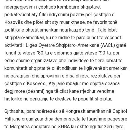
ndërgjegjësimi i çështjes kombëtare shqiptare,
përkatësisht aty filloi ndryshimi pozitiv për çështjen e
Kosovës dhe pikërisht aty muar kthesë, në favorin tonë
,politika e shtetit amerikan ndaj kauzës tonë . Falë lobit
shqiptaro-amerikan, ku në radhë të parë duhet të veçohet
aktiviteti i Ligës Qyetare Shqiptaro-Amerikane (AACL) gjatë
fundit të viteve “80-ta e sidomos gjatë viteve “90-ta, por
edhe shumë organizatave dhe individëve të tjerë lobist të
komunitetit shqiptar të cilët ndikuan te ligjëvenësit amerikan
në paraqitjen dhe aprovimin e disa dhjetra rezolutave për
çështjen e Kosovës ; Aty janë mbajtur me dhjetra seanca
dëgjimore (dëshmi) nga të cilat kanë rrjedhur vendime
historike në përkrahje të drejtave të popullit shqiptar.
Gjithashtu, para ndërtesës së Kongresit amerikan në Capitol
Hill janë organizuar disa demonstrata të fuqishme paqësore
të Mërgatës shqiptare në SHBA ku është ngritur zëri i tyre