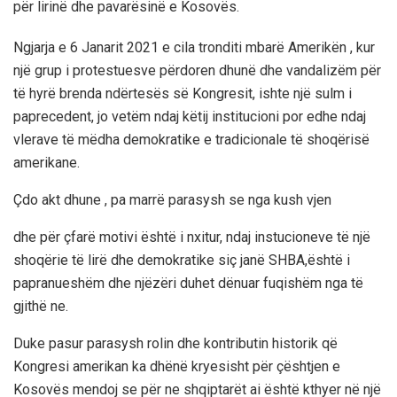
për lirinë dhe pavarësinë e Kosovës.
Ngjarja e 6 Janarit 2021 e cila tronditi mbarë Amerikën , kur
një grup i protestuesve përdoren dhunë dhe vandalizëm për
të hyrë brenda ndërtesës së Kongresit, ishte një sulm i
paprecedent, jo vetëm ndaj këtij institucioni por edhe ndaj
vlerave të mëdha demokratike e tradicionale të shoqërisë
amerikane.
Çdo akt dhune , pa marrë parasysh se nga kush vjen
dhe për çfarë motivi është i nxitur, ndaj instucioneve të një
shoqërie të lirë dhe demokratike siç janë SHBA,është i
papranueshëm dhe njëzëri duhet dënuar fuqishëm nga të
gjithë ne.
Duke pasur parasysh rolin dhe kontributin historik që
Kongresi amerikan ka dhënë kryesisht për çështjen e
Kosovës mendoj se për ne shqiptarët ai është kthyer në një