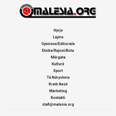
Hyrje
Lajme
Opinione/Editoriale
Etnike/Rajoni/Bota
Mërgata
Kulturë
Sport
Të Ndryshme
Rreth Nesh
Marketing
Kontakti
stafi@malesia.org