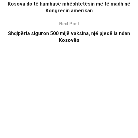
Kosova do të humbasë mbështetësin më të madh në
Kongresin amerikan
Next Post
Shqipëria siguron 500 mijë vaksina, një pjesë ia ndan
Kosovës