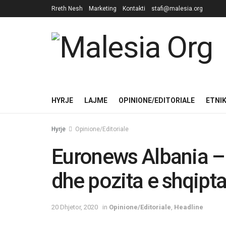
Rreth Nesh
Marketing
Kontakti
stafi@malesia.org
HYRJE
LAJME
OPINIONE/EDITORIALE
ETNI
Hyrje
Opinione/Editoriale
Euronews Albania – Q
dhe pozita e shqipt
20 Dhjetor, 2020
in
Opinione/Editoriale
,
Headline