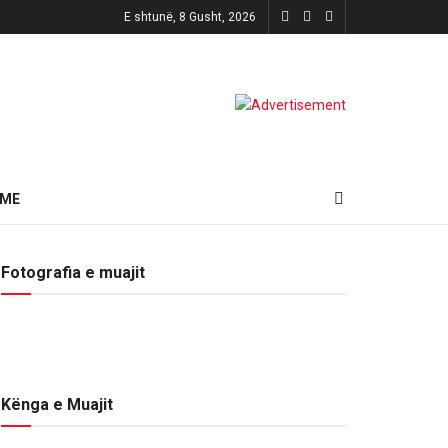
E shtunë, 8 Gusht, 2026
HME
Fotografia e muajit
Kënga e Muajit