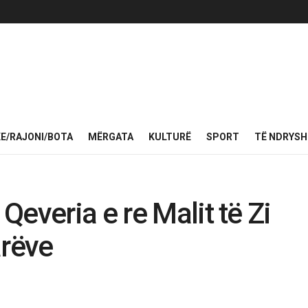
KE/RAJONI/BOTA
MËRGATA
KULTURË
SPORT
TË NDRYS
everia e re Malit të Zi
arëve