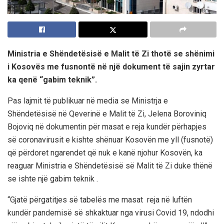
Ministria e Shëndetësisë e Malit të Zi thotë se shënimi
i Kosovës me fusnontë në një dokument të sajin zyrtar
ka qenë “gabim teknik”.
Pas lajmit të publikuar në media se Ministrja e
Shëndetësisë në Qeverinë e Malit të Zi, Jelena Boroviniq
Bojoviq në dokumentin për masat e reja kundër përhapjes
së coronavirusit e kishte shënuar Kosovën me yll (fusnotë)
që përdoret ngarendet që nuk e kanë njohur Kosovën, ka
reaguar Ministria e Shëndetësisë së Malit të Zi duke thënë
se ishte një gabim teknik .
“Gjatë përgatitjes së tabelës me masat reja në luftën
kundër pandemisë së shkaktuar nga virusi Covid 19, ndodhi