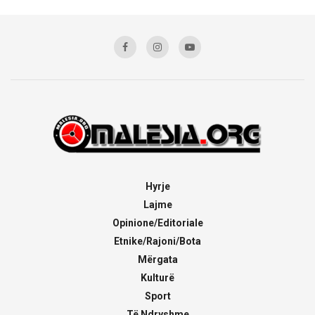
Hyrje
Lajme
Opinione/Editoriale
Etnike/Rajoni/Bota
Mërgata
Kulturë
Sport
Të Ndryshme