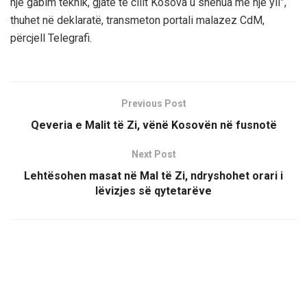
një gabim teknik, gjatë të cilit Kosova u shënua me një yll”,
thuhet në deklaratë, transmeton portali malazez CdM,
përcjell Telegrafi.
Previous Post
Qeveria e Malit të Zi, vënë Kosovën në fusnotë
Next Post
Lehtësohen masat në Mal të Zi, ndryshohet orari i
lëvizjes së qytetarëve