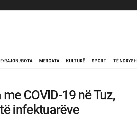
KE/RAJONI/BOTA
MËRGATA
KULTURË
SPORT
TË NDRYS
ja me COVID-19 në Tuz,
të infektuarëve