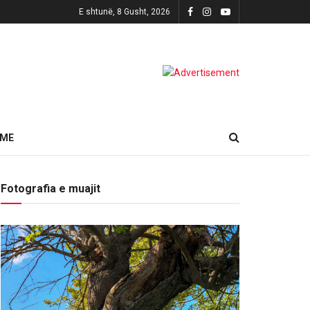
E shtunë, 8 Gusht, 2026
HME
Fotografia e muajit