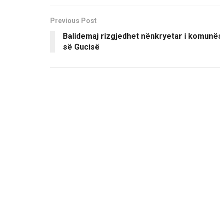
Previous Post
Balidemaj rizgjedhet nënkryetar i komunë
së Gucisë