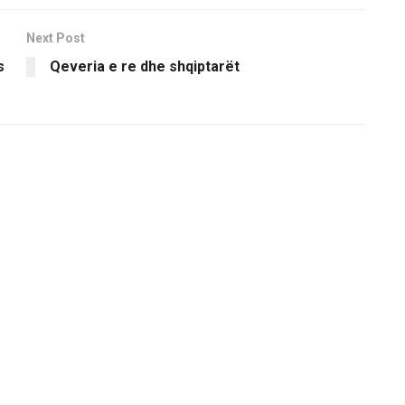
Next Post
s
Qeveria e re dhe shqiptarët