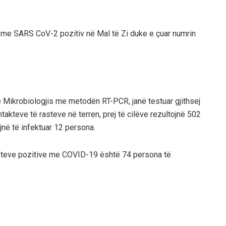
s me SARS CoV-2 pozitiv në Mal të Zi duke e çuar numrin
 e Mikrobiologjis me metodën RT-PCR, janë testuar gjithsej
akteve të rasteve në terren, prej të cilëve rezultojnë 502
jnë të infektuar 12 persona.
rasteve pozitive me COVID-19 është 74 persona të