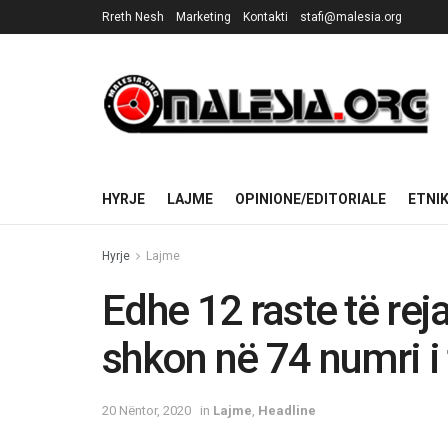
Rreth Nesh
Marketing
Kontakti
stafi@malesia.org
HYRJE
LAJME
OPINIONE/EDITORIALE
ETNI
Hyrje
Lajme
Edhe 12 raste të re
shkon në 74 numri i 
20 Nëntor, 2020
in
Lajme
,
Headline