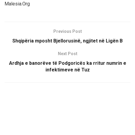
Malesia.Org
Previous Post
Shqipëria mposht Bjellorusinë, ngjitet në Ligën B
Next Post
Ardhja e banorëve të Podgoricës ka rritur numrin e
infektimeve në Tuz