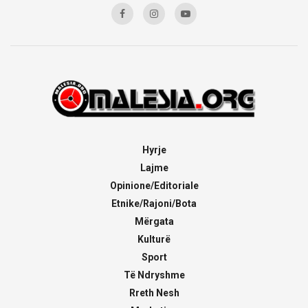
Hyrje
Lajme
Opinione/Editoriale
Etnike/Rajoni/Bota
Mërgata
Kulturë
Sport
Të Ndryshme
Rreth Nesh