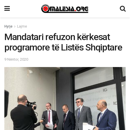
Hyrje
Lajme
Mandatari refuzon kërkesat
programore të Listës Shqiptare
9 Nëntor, 2020