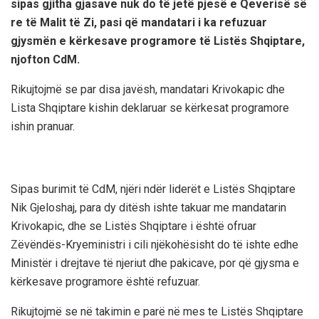
sipas gjitha gjasave nuk do të jetë pjesë e Qeverisë së
re të Malit të Zi, pasi që mandatari i ka refuzuar
gjysmën e kërkesave programore të Listës Shqiptare,
njofton CdM.
Rikujtojmë se par disa javësh, mandatari Krivokapic dhe
Lista Shqiptare kishin deklaruar se kërkesat programore
ishin pranuar.
Sipas burimit të CdM, njëri ndër liderët e Listës Shqiptare
Nik Gjeloshaj, para dy ditësh ishte takuar me mandatarin
Krivokapic, dhe se Listës Shqiptare i është ofruar
Zëvëndës-Kryeministri i cili njëkohësisht do të ishte edhe
Ministër i drejtave të njeriut dhe pakicave, por që gjysma e
kërkesave programore është refuzuar.
Rikujtojmë se në takimin e parë në mes te Listës Shqiptare