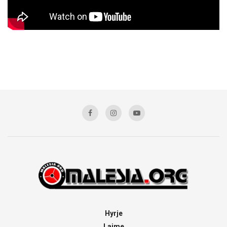
Hyrje
Lajme