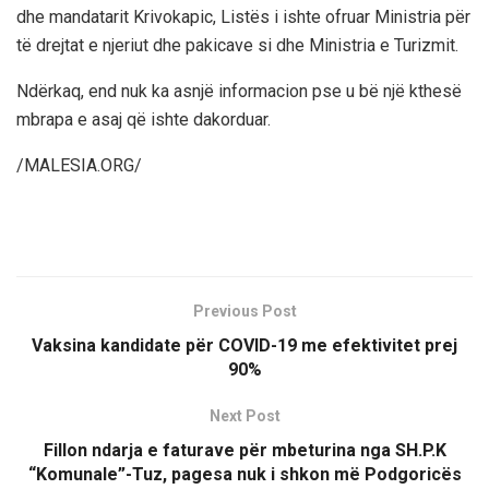
dhe mandatarit Krivokapic, Listës i ishte ofruar Ministria për
të drejtat e njeriut dhe pakicave si dhe Ministria e Turizmit.
Ndërkaq, end nuk ka asnjë informacion pse u bë një kthesë
mbrapa e asaj që ishte dakorduar.
/MALESIA.ORG/
Previous Post
Vaksina kandidate për COVID-19 me efektivitet prej
90%
Next Post
Fillon ndarja e faturave për mbeturina nga SH.P.K
“Komunale”-Tuz, pagesa nuk i shkon më Podgoricës