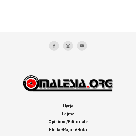
Hyrje
Lajme
Opinione/Editoriale
Etnike/Rajoni/Bota