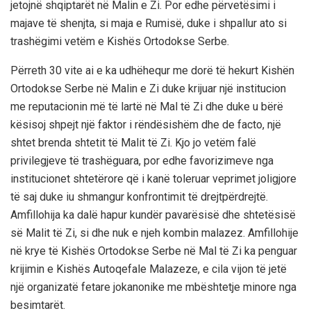
jetojnë shqiptarët në Malin e Zi. Por edhe përvetësimi i
majave të shenjta, si maja e Rumisë, duke i shpallur ato si
trashëgimi vetëm e Kishës Ortodokse Serbe.
Përreth 30 vite ai e ka udhëhequr me dorë të hekurt Kishën
Ortodokse Serbe në Malin e Zi duke krijuar një institucion
me reputacionin më të lartë në Mal të Zi dhe duke u bërë
kësisoj shpejt një faktor i rëndësishëm dhe de facto, një
shtet brenda shtetit të Malit të Zi. Kjo jo vetëm falë
privilegjeve të trashëguara, por edhe favorizimeve nga
institucionet shtetërore që i kanë toleruar veprimet joligjore
të saj duke iu shmangur konfrontimit të drejtpërdrejtë.
Amfillohija ka dalë hapur kundër pavarësisë dhe shtetësisë
së Malit të Zi, si dhe nuk e njeh kombin malazez. Amfillohije
në krye të Kishës Ortodokse Serbe në Mal të Zi ka penguar
krijimin e Kishës Autoqefale Malazeze, e cila vijon të jetë
një organizatë fetare jokanonike me mbështetje minore nga
besimtarët.