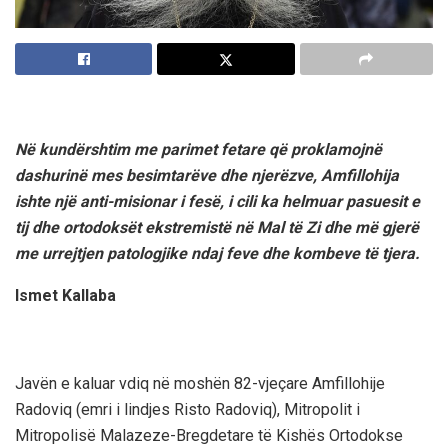
Në kundërshtim me parimet fetare që proklamojnë
dashurinë mes besimtarëve dhe njerëzve, Amfillohija
ishte një anti-misionar i fesë, i cili ka helmuar pasuesit e
tij dhe ortodoksët ekstremistë në Mal të Zi dhe më gjerë
me urrejtjen patologjike ndaj feve dhe kombeve të tjera.
Ismet Kallaba
Javën e kaluar vdiq në moshën 82-vjeçare Amfillohije
Radoviq (emri i lindjes Risto Radoviq), Mitropolit i
Mitropolisë Malazeze-Bregdetare të Kishës Ortodokse