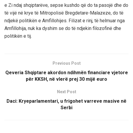
e Zi ndaj shqiptarëve, sepse kushdo që do ta pasojë dhe do
të vijë në krye të Mitropolisë Bregdetare-Malazeze, do të
ndjekë politikën e Amfillohijes. Filizat e rinj, të helmuar nga
Amfillohija, nuk ka dyshim se do të ndjekin filozofinë dhe
politikën e tij.
Previous Post
Qeveria Shqiptare akordon ndihmën financiare vjetore
për KKSH, në vlerë prej 30 mijë euro
Next Post
Daci: Kryeparlamentari, u frigohet varreve masive në
Serbi