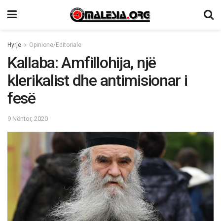
Hyrje
Opinione/Editoriale
Kallaba: Amfillohija, një
klerikalist dhe antimisionar i
fesë
9 Nëntor, 2020