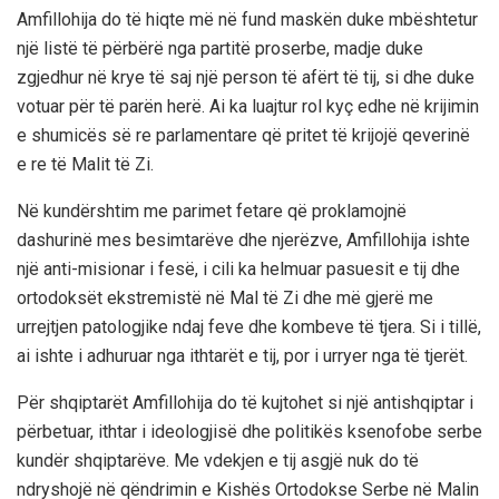
Amfillohija do të hiqte më në fund maskën duke mbështetur
një listë të përbërë nga partitë proserbe, madje duke
zgjedhur në krye të saj një person të afërt të tij, si dhe duke
votuar për të parën herë. Ai ka luajtur rol kyç edhe në krijimin
e shumicës së re parlamentare që pritet të krijojë qeverinë
e re të Malit të Zi.
Në kundërshtim me parimet fetare që proklamojnë
dashurinë mes besimtarëve dhe njerëzve, Amfillohija ishte
një anti-misionar i fesë, i cili ka helmuar pasuesit e tij dhe
ortodoksët ekstremistë në Mal të Zi dhe më gjerë me
urrejtjen patologjike ndaj feve dhe kombeve të tjera. Si i tillë,
ai ishte i adhuruar nga ithtarët e tij, por i urryer nga të tjerët.
Për shqiptarët Amfillohija do të kujtohet si një antishqiptar i
përbetuar, ithtar i ideologjisë dhe politikës ksenofobe serbe
kundër shqiptarëve. Me vdekjen e tij asgjë nuk do të
ndryshojë në qëndrimin e Kishës Ortodokse Serbe në Malin