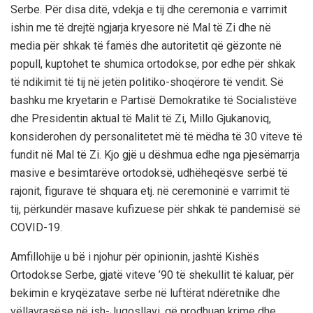
Serbe. Për disa ditë, vdekja e tij dhe ceremonia e varrimit
ishin me të drejtë ngjarja kryesore në Mal të Zi dhe në
media për shkak të famës dhe autoritetit që gëzonte në
popull, kuptohet te shumica ortodokse, por edhe për shkak
të ndikimit të tij në jetën politiko-shoqërore të vendit. Së
bashku me kryetarin e Partisë Demokratike të Socialistëve
dhe Presidentin aktual të Malit të Zi, Millo Gjukanoviq,
konsiderohen dy personalitetet më të mëdha të 30 viteve të
fundit në Mal të Zi. Kjo gjë u dëshmua edhe nga pjesëmarrja
masive e besimtarëve ortodoksë, udhëheqësve serbë të
rajonit, figurave të shquara etj. në ceremoninë e varrimit të
tij, përkundër masave kufizuese për shkak të pandemisë së
COVID-19.
Amfillohije u bë i njohur për opinionin, jashtë Kishës
Ortodokse Serbe, gjatë viteve ’90 të shekullit të kaluar, për
bekimin e kryqëzatave serbe në luftërat ndëretnike dhe
vëllavrasëse në ish-Jugosllavi, që prodhuan krime dhe