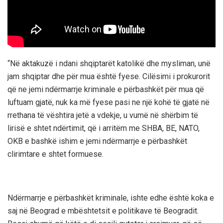
“Në aktakuzë i ndani shqiptarët katolikë dhe mysliman, unë
jam shqiptar dhe për mua është fyese. Cilësimi i prokurorit
që ne jemi ndërmarrje kriminale e përbashkët për mua që
luftuam gjatë, nuk ka më fyese pasi ne një kohë të gjatë në
rrethana të vështira jetë a vdekje, u vumë në shërbim të
lirisë e shtet ndërtimit, që i arritëm me SHBA, BE, NATO,
OKB e bashkë ishim e jemi ndërmarrje e përbashkët
clirimtare e shtet formuese.
Ndërmarrje e përbashkët kriminale, ishte edhe është koka e
saj në Beograd e mbështetsit e politikave të Beogradit.