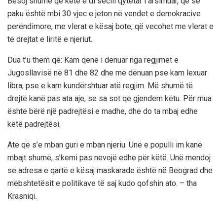
Besoj shumë që këtë e di secili qytetar i arsimuar, që së
paku është mbi 30 vjec e jeton në vendet e demokracive
perëndimore, me vlerat e kësaj bote, që vecohet me vlerat e
të drejtat e liritë e njeriut.
Dua t’u them që: Kam qenë i dënuar nga regjimet e
Jugosllavisë në 81 dhe 82 dhe më dënuan pse kam lexuar
libra, pse e kam kundërshtuar atë regjim. Më shumë të
drejtë kanë pas ata aje, se sa sot që gjendem këtu. Për mua
është bërë një padrejtësi e madhe, dhe do ta mbaj edhe
këtë padrejtësi.
Atë që s’e mban guri e mban njeriu. Unë e populli im kanë
mbajt shumë, s’kemi pas nevojë edhe për këtë. Unë mendoj
se adresa e qartë e kësaj maskarade është në Beograd dhe
mëbshtetësit e politikave të saj kudo qofshin ato. – tha
Krasniqi.