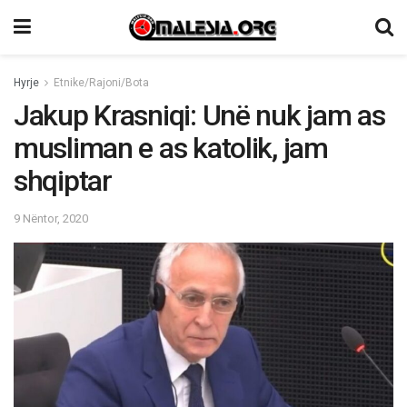
Hyrje
Etnike/Rajoni/Bota
Jakup Krasniqi: Unë nuk jam as
musliman e as katolik, jam
shqiptar
9 Nëntor, 2020