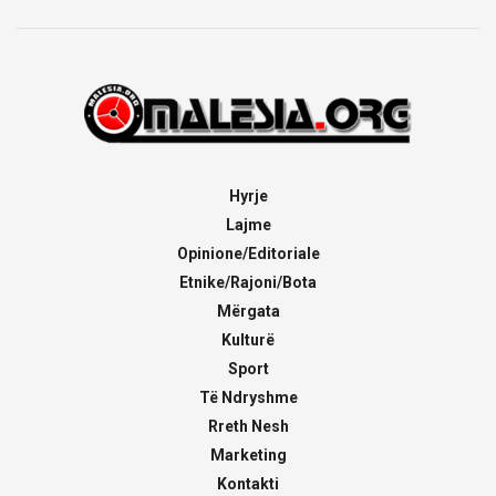
Hyrje
Lajme
Opinione/Editoriale
Etnike/Rajoni/Bota
Mërgata
Kulturë
Sport
Të Ndryshme
Rreth Nesh
Marketing
Kontakti