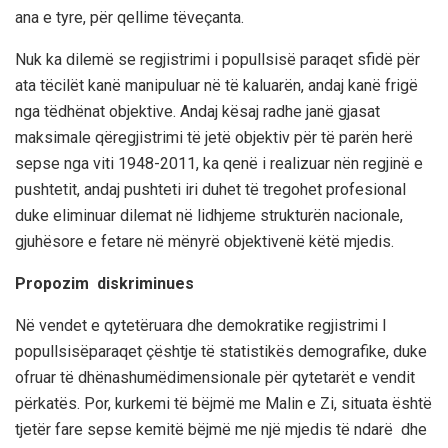
ana
e
tyre
,
për
qellime
të
veçanta
.
Nuk
ka
dilemë
se
regjistrimi
i
popullsisë
paraqet
sfidë
për
ata
të
cilët
kanë
manipuluar
në
të
kaluarën
,
andaj
kanë
frigë
nga
të
dhënat
objektive
.
Andaj
kësaj
radhe
janë
gjasat
m
aksimale
që
regjistrimi
të
jetë
objektiv
për
të
parën
herë
sepse
nga
viti
1948-2011,
ka
qenë
i
realizuar
nën
regjinë
e
pushtetit
,
andaj
pushteti
i
ri
duhet
të
tregohet
profe
sional
duke
eliminuar
dilemat
në
lidhje
me
strukturën
nacionale
,
gjuhësore
e
fetare
në
mënyrë
objektive
në
këtë
mjedis
.
Propozim
diskriminues
Në
vendet
e
qytetëruara
dhe
demokratike
regjistrimi
I
popullsisë
paraqet
çështje
të
statistikës
demografike
, duke
ofruar
të
dhëna
shumëdimensionale
për
qytetarët
e
vendit
përkatës
.
Por
,
kur
kemi
të
bëjmë
me
Malin
e
Zi
,
situata
është
tjetër
fare
sepse
kemi
të
bëjmë
me
një
mjedis
të
ndarë
dhe