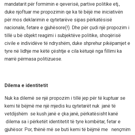
mandatarit për formimin e qeverisë,
partive politike etj.,
duke njoftuar me propozimin qe ka të bëjë me
iniciativën
për
mos deklarimin e qytetarëve sipas përkatësisë
nacionale, fetare e gjuhësore(!). Dhe për çudi një propozim
i
tillë u bë
objek
t reagimi
i
subjektëve politike, shoqërisë
civile e individëve të ndryshëm, duke shprehur pikëpamjet e
tyre në lidhje me këtë çështje e cila këtu
që nga fillimi
ka
marrë përmasa politizuese.
Dilema e identitetit
N
uk ka dilemë se n
jë propozim i tillë jep për të kuptuar se
kemi të bëjmë me një mjedis ku qytetarët nuk janë të
vetdijshëm se kush janë e çka janë, përkatësisht kanë
dilema sa i përketët identitetit të tyre kombëtar, fetar
e
gjuhësor. Por, thënë më se buti
kemi të bëjmë me
nençmim