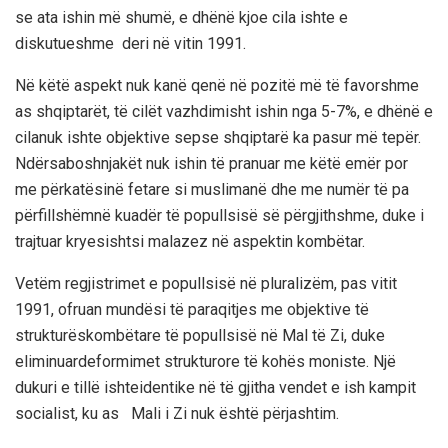
se
ata
ishin
më
shum
ë
, e
dhënë
kjo
e
cila
ishte
e
diskutueshme
deri
në
vitin
1991.
Në
këtë
aspekt
nuk
kanë
qenë
në
pozitë
më
të
favorshme
as
shqiptarët
,
të
cilët
vazhdimisht
ishin
nga
5-7%, e
dhënë
e
cila
nuk
ishte
objektive
sepse
shqiptarë
ka
pasur
më
tepër
.
N
dërsa
boshnjakët
nuk
ishin
të
pranuar
me
këtë
emër
por
me
përkatësinë
fetare
si
muslimanë
dhe
me
numër
të
pa
përfillshëm
në
kuadër
të
popullsisë
së
përgjithshme
, duke
i
trajtuar
kryesisht
si
malazez
në
aspektin
kombëtar
.
Vetëm
regjistrimet
e
popullsisë
në
pluralizëm
, pas
vitit
1991,
ofrua
n
mundësi
të
paraqitjes
me
objek
tive
të
strukturës
kombëtare
të
popullsisë
në
Mal
të
Zi
,
duke
eliminuar
deformimet
strukturore
të
kohës
moniste
.
Një
dukuri
e
tillë
ishte
identike
në
të
gjitha
vendet
e
ish
kampit
socialist,
ku
as Mali i
Zi
nuk
është
përjashtim
.