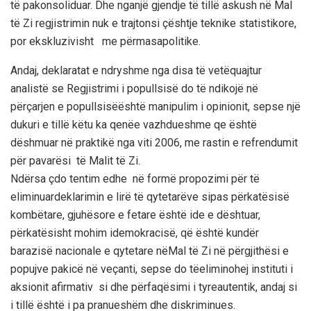
të
pakonsoliduar
.
Dhe
nga
një
gjendje
të
tillë
askush
në
Mal
të
Zi
regjistrimin
nuk
e
trajton
si
çështje
teknike
statistikore
,
por
ekskluzivisht
me
përmasa
politike
.
Andaj
,
deklaratat
e
ndryshme
nga
disa
të
vetëquajtur
analistë
se
Regj
istrimi
i
popullsisë
do
të
ndikojë
në
përçarjen
e
popullsisë
është
mani
pulim
i
opinionit
,
sepse
një
dukuri
e
tillë
këtu
ka
qenë
e
vazhdueshme
qe
është
dëshmuar
në
praktikë
nga
viti
2006, me
rastin
e
refrendumit
për
pa
varësi
të
Malit
të
Zi
.
Ndërsa
ç
do
tentim
edhe
në
formë
propozimi
për
të
eliminuar
deklarimin
e
lirë
të
qytetarëve
sipas
përkatësisë
kombëtare
,
gjuhësore
e
fetare
është
ide e
dështuar
,
përkatësisht
mohim
i
demokracisë
,
që
është
kundër
barazisë
nacionale
e
qytetare
në
Mal
të
Zi
në
përgjithësi
e
popujve
pakicë
në
veçanti
,
sepse
do
të
elim
in
ohej
instit
uti
i
aksionit
afirmativ
si
dhe
përfaqësimi
i
tyre
autentik
,
andaj
si
i
tillë
është
i pa
pranueshëm
dhe
diskriminues
.