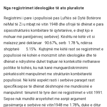
Nga
regjistrimet
ideologjike
të
ato
pluraliste
Regjistrimi
i pare i
popullsisë
pas
Luftës
së
Dytë
Botërore
në
Mal
të
Zi
u
mbajt
në
vitin
1948
dhe
ofrojë
të
dhënat
e
para
sipas
strukturës
kombëtare
të
qytetarëve
, e
drejt
kjo
e
mohuar
më
parë
(
përveç
serbëve
)
.
Kështu
në
këtë
vit
si
malazez
janë
deklaruar
90.67
%,
serb
1.78
%,
ndërsa
shqiptarë
5.15
%.
Kujtojmë
me
këtë
rast
se
regjis
trimet
e
popullsisë
në
kohën
e
monizmit
ishin
ideologjike
dhe
të
dhënat
e
ndryshme
duhet
trajtuar
në
kontekst
të
rrethanave
politike
të
kohës
,
ku
nuk
kanë
munguar
diskriminimi
përkatësisht
manipulimet
me
str
ukturën
kombëtare
të
popullsisë
.
Në
këtë
aspekt
rasti
i
serbëve
paraqet
rast
specifik
sepse
të
dhënat
dëshmojnë
me
mundësinë
e
manipulimit
të
numrit
të
tyre
deri
në
regjistrimet
e
vitit
1991.
Sepse
nuk
mund
të
arsyetohet
me
asnjë
argument
pjesëmarrja
e
serbë
ve
në
vitin
1948 me 1.78%, duke e
ditur