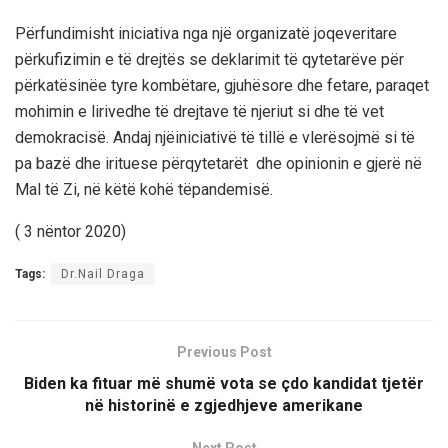
Përfundimisht
i
niciativa
nga
një
organizatë
joqeveritare
për
kufizimin
e
të
drejtës
se
deklarimit
të
qytetarëve
për
përkatësinë
e
tyre
kombëtare
,
gjuhësore
dhe
fetare
,
paraqet
mohimin
e
lirive
dhe
të
drejtave
të
njeriut
si
dhe
të
vet
demokracisë
.
Andaj
një
iniciativë
të
tillë
e
vler
ë
sojmë
si
të
pa
bazë
dhe
irituese
për
qytetarët
dhe
opinionin
e
gjerë
në
Mal
të
Zi
,
në
këtë
kohë
të
pandemisë
.
( 3
nëntor
2020)
Tags:
Dr.Nail Draga
Previous Post
Biden ka fituar më shumë vota se çdo kandidat tjetër
në historinë e zgjedhjeve amerikane