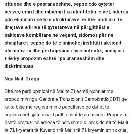
irituese dhe e papranueshme, sepse çdo qytetar
përveç emrit dhe mbiemrit
ka identitetin e vet, ndërsa
çdo eliminim i këtyre strukturave është mohim i të
drejtave e lirive të qytetarëve në përgjithësi e
pakicave kombëtare në veçanti, sidomos për ne
shqiptarët
sepse do të eliminohej instituti i aksionit
afirmativ si dhe përfaqësimi i tyr
e autentik, andaj si i
tillë ky propozim
është i pa pranueshëm dhe
diskriminues.
Nga Nail Draga
Ditë më parë
opinioni në Mal të Zi
është nj
ohtuar
me
propozimin nga Qendra e T
ranzicionit Demokratik(CDT)
që
ka të bëjë me regjistrimin e popullsisë
që
duhet të
organizohet gjatë muajit prill të vitit të ardhshëm.
Propo
zimi
është drejtuar në adresa të ndryshme si presidentit të Malit
të Zi, kryetarit të Kuvendit të Malit të Zi, kryeministrit aktual,