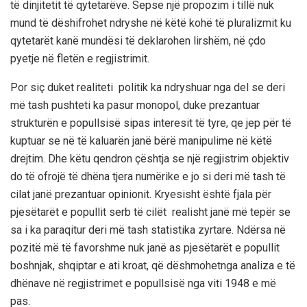
të dinjitetit të qytetarëve
. Sepse një propozim i
tillë nuk
mund të dëshifrohet ndryshe në këtë kohë të pluralizmit ku
qytetarët kanë mundësi të deklarohen lirshëm,
në çdo
pyetje në fletën e regjistrimit.
Por siç duket realiteti polit
ik
ka ndryshuar
nga del se deri
më tash pushteti ka pasur monopol, duke prezantuar
strukturën e popullsisë sipas interesit të tyre,
qe jep për të
kuptuar
se në të kaluarën janë bërë manipulime në këtë
drejtim.
Dhe këtu qendron çështja se një regjistrim objektiv
do të ofrojë të dhëna tjera numërike e jo si deri më tash të
cilat janë prezantuar opinionit. Krye
s
isht është fjala për
pjesëtarët e popullit serb të cilët
realisht janë më tepër se
sa i
ka paraqitur deri më tash statistika zyrtare.
Ndërsa në
pozitë më të favorshme nuk janë as pjesëtarët e popullit
boshnjak, shqiptar e ati kroat, që dëshmohet
nga analiza
e të
dhënave
në regjistrimet e popullsisë nga viti 1948 e më
pas.