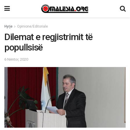
Hyrje
Opinione/Editoriale
Dilemat e regjistrimit të
popullsisë
6 Nëntor, 2020