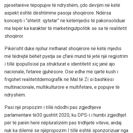
pjesëtarëve
të
popujve
të
ndryshëm
,
çdo
devijim
në
këtë
aspekt
është
dështim
me
pasoja
shoqërore
.
Ndërsa
koncepti
i
“
shtetit
qytetar
”
në
këtë
mjedis
të
pakonsoliduar
ma
tepër
ka
karakter
të
marketingut
politik
se
sa
të
rea
litetit
shoqëror
.
Pikërisht
duke
njohur
rrethanat
shoqërore
në
këtë
mjedis
më
të
drejtë
bëhët
pyetja
se
çfarë
mund
të
jetë
një
regjistrim
i
tillë
i
popullsisë
pa
strukturat
e
identitetit
siç
janë
ajo
nacionale
,
fetare
e
gjuhësore
.
Ose
edhe
më
qartë
kush
i
frigohet
realitetit
demografik
në
Mal
të
Zi
si
bashkësi
multinacionale
,
multikultu
r
ore
e
multifetare
, e
popujve
të
ndryshëm
.
Pasi
një
propozim
i
tillë
ndodhi
pas
zgjedhjeve
parla
mentare
të
30
gushtit
2020,
ku
DPS
-i
i
h
umbi
zgjedhjet
për
të
parën
herë
në
pluralizëm
pas
tridhjetë
viteve
,
andaj
nuk
ka
dilemë
se
një
propozim
I
tillë
është
sponzorizuar
nga