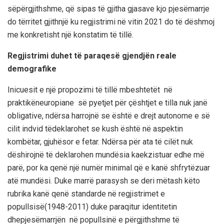
së
përgjithshme
,
që
sipas
të
gjitha
gjasave
kjo
pjesëmarrje
do
të
rritet
gjithnjë
ku
regjistrimi
në
vitin
2021 do
të
dëshmoj
me
konkretisht
një
konstatim
të
tillë
.
Regjistrimi
duhet
të
paraqesë
gjendjën
reale
demografike
I
nicuesit
e
një
propozimi
të
tillë
mbeshtetët
në
praktik
ën
europiane
së
pyetjet
për
çështjet
e
tilla
nuk
janë
obligative
,
ndërsa
harrojnë
se
është
e
drejt
autonome
e
së
cilit
indvid
të
deklarohet
se
kush
është
në
aspektin
kombëtar
,
gjuhësor
e
fetar
.
Ndërsa
për
ata
të
cilët
nuk
dëshirojnë
të
deklarohen
mundësia
ka
ekzistuar
edhe
më
parë
,
por
ka
qenë
një
numër
minimal
që
e
kanë
shfrytëzuar
a
të
mundësi
. Duke
marrë
parasysh
se
deri
më
tash
këto
rubrika
kanë
qenë
standard
e
në
regjistrimet
e
popullsisë
(
1948-2011) duke
paraqitur
identitetin
dhe
pjesëmarrjën
në
popullsinë
e
përgjithshme
të