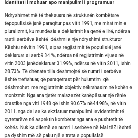
Identiteti
i
mohuar
apo
manipulimi
i
p
rogramuar
Ndryshimet
më
të
theksuara
në
strukturën
kombëtare
të
popullsisë
janë
paraqitur
pas
vitit
1991, me
miratimin
e
pluralizmit
,
ku
mund
ësia
e
deklarimit
ka
qenë
e
lirë
,
ndërsa
rasti
i
serbëve
është
dëshmi
e
një
ndryshimi
strukturor
.
Kështu
në
vitin
1991,
sipas
regjistimit
të
popullsië
janë
deklaruar
si
serb
9.34 %,
ndërsa
në
regjistrimin
vijues
në
vitin
2003
janë
deklaruar
31.99%,
ndërsa
në
vitin
201
1,
ishin
28.73%.
T
ë
dhë
nat
e
tilla
dëshmojnë
së
numri
i
serbë
ve
është
tref
ishuar
,
që
paraqet
rast
për
hulumtim
që
dëshmohet
me
regjistrimin
objektiv
në
krahasim
në
kohën
e
monizmit
.
Nga
ana
tjetër
malazezët
kanë
pësuar
një
rënie
drastike
nga
viti
1948
që
ishin
9
0.67%
në
44.98%,
në
vitin
2011,
nga
del se
ka
ekzistuar
manipulimi
i
evidentimit
të
qytetarëve
në
aspektin
kombëtar
nga
ana
e
pushtetit
të
kohës
.
Nuk
ka
dilemë
se
numri
I
serbëve
në
Mal
të
Zi
është
pa
dyshim
më
së
paku
një
e
treta
e
popullsisë