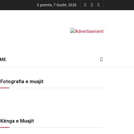
E premte, 7 Gusht, 2026
HME
Fotografia e muajit
Kënga e Muajit