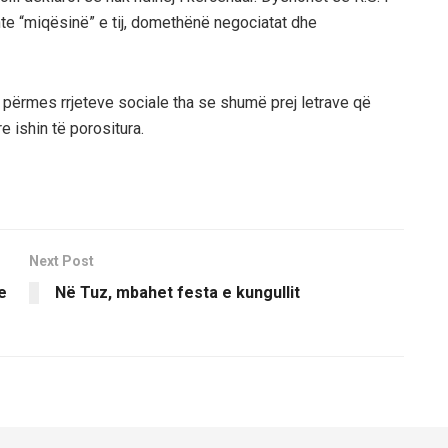
e “miqësinë” e tij, domethënë negociatat dhe
, përmes rrjeteve sociale tha se shumë prej letrave që
e ishin të porositura.
Next Post
e
Në Tuz, mbahet festa e kungullit