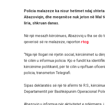
Policia malazeze ka nisur hetimet ndaj shteta
Abazoviqin, dhe meqenëse nuk jeton në Mal të 
liria, shkruan danas.
Në një mesazh kërcënues, Abazoviq u tha se do të
qeverisë së re malazeze, raporton
rtcg
.
“Nga një llogari në rrjetin social, kërcënimet iu dë
të cilën u informua policia. Kjo e fundit ka identif
kërcënime politikanit, për të cilin u njoftuan ofice
policia, transmeton Telegrafi.
Sipas deklaratës së një të afërmi të R.S., kërcën
Departamentit për Bashkëpunim Operacional Policor,
Abazoviq u informua për aktivitetet e ndërmarra, i 