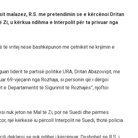
sit malazez, R.S. me pretendimin se e kërcënoi Dritan
Zi, u kërkua ndihma e Interpolit për ta privuar nga
 të vritej nëse bashkëpunon me çetnikët në krijimin e
rguan liderit të partisë politike URA, Dritan Abazoviqit, me
ikuar 69-vjeçarin nga Rozhaja, si personin që i dërgoi
rët e Departamentit të Sigurimit të Rozhajës”, njoftoi
uesi nuk jeton në Mal të Zi, por në Suedi dhe përmes
 një kërkesë iu përcoll Interpolit në Suedi, thotë policia.
cili deklaroi se nuk ndihej i kërcënuar. Dyshohet se R.S. i