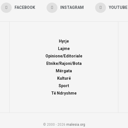
FACEBOOK
INSTAGRAM
YOUTUBE
Hyrje
Lajme
Opinione/Editoriale
Etnike/Rajoni/Bota
Mërgata
Kulturë
Sport
Të Ndryshme
© 2000 - 2026
malesia.org