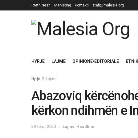
Rreth Nesh
Marketing
Kontakti
stafi@malesia.org
HYRJE
LAJME
OPINIONE/EDITORIALE
ETNI
Hyrje
Lajme
Abazoviq kërcënohet
kërkon ndihmën e In
29 Tetor, 2020
in
Lajme
,
Headline