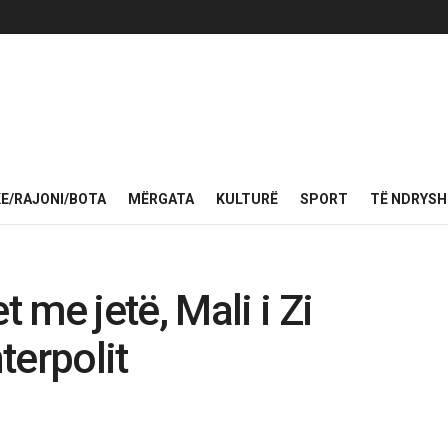
KE/RAJONI/BOTA
MËRGATA
KULTURË
SPORT
TË NDRYS
 me jetë, Mali i Zi
terpolit