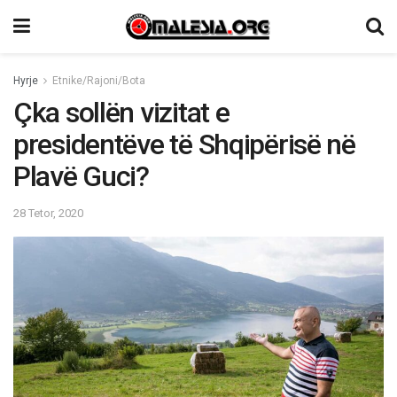
Hyrje
Etnike/Rajoni/Bota
Çka sollën vizitat e
presidentëve të Shqipërisë në
Plavë Guci?
28 Tetor, 2020