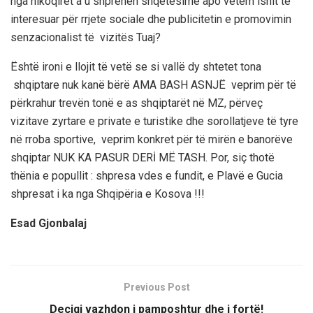
nga nikoqiret a u shprehen shqetësime apo vetëm ishit të
interesuar për rrjete sociale dhe publicitetin e promovimin
senzacionalist të vizitës Tuaj?
Është ironi e llojit të vetë se si vallë dy shtetet tona
shqiptare nuk kanë bërë AMA BASH ASNJË veprim për të
përkrahur trevën tonë e as shqiptarët në MZ, përveç
vizitave zyrtare e private e turistike dhe sorollatjeve të tyre
në rroba sportive, veprim konkret për të mirën e banorëve
shqiptar NUK KA PASUR DERİ MË TASH. Por, siç thotë
thënia e popullit : shpresa vdes e fundit, e Plavë e Gucia
shpresat i ka nga Shqipëria e Kosova !!!
Esad Gjonbalaj
Previous Post
Deçiqi vazhdon i pamposhtur dhe i fortë!