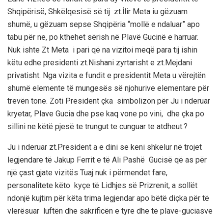
Shqipërisë, Shkëlqesisë së tij zt.İlir Meta iu gëzuam
shumë, u gëzuam sepse Shqipëria “mollë e ndaluar” apo
tabu për ne, po kthehet sërish në Plavë Gucinë e harruar.
Nuk ishte Zt Meta i pari që na vizitoi meqë para tij ishin
këtu edhe presidenti zt.Nishani zyrtarisht e zt.Mejdani
privatisht. Nga vizita e fundit e presidentit Meta u vërejtën
shumë elemente të mungesës së njohurive elementare për
trevën tone. Zoti President çka simbolizon për Ju i nderuar
kryetar, Plave Gucia dhe pse kaq vone po vini, dhe çka po
sillini ne këtë pjesë te trungut te cunguar te atdheut.?
Ju i nderuar zt.President a e dini se keni shkelur në trojet
legjendare të Jakup Ferrit e të Ali Pashë Gucisë që as për
një çast gjate vizitës Tuaj nuk i përmendet fare,
personalitete këto kyçe të Lidhjes së Prizrenit, a sollët
ndonjë kujtim për këta trima legjendar apo bëtë diçka për të
vlerësuar luftën dhe sakrificën e tyre dhe të plave-guciasve