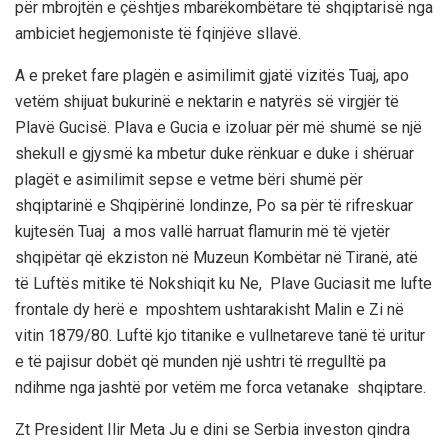
për mbrojtën e çështjes mbarëkombëtare të shqiptarisë nga
ambiciet hegjemoniste të fqinjëve sllavë.
A e preket fare plagën e asimilimit gjatë vizitës Tuaj, apo
vetëm shijuat bukurinë e nektarin e natyrës së virgjër të
Plavë Gucisë. Plava e Gucia e izoluar për më shumë se një
shekull e gjysmë ka mbetur duke rënkuar e duke i shëruar
plagët e asimilimit sepse e vetme bëri shumë për
shqiptarinë e Shqipërinë londinze, Po sa për të rifreskuar
kujtesën Tuaj a mos vallë harruat flamurin më të vjetër
shqipëtar që ekziston në Muzeun Kombëtar në Tiranë, atë
të Luftës mitike të Nokshiqit ku Ne, Plave Guciasit me lufte
frontale dy herë e mposhtem ushtarakisht Malin e Zi në
vitin 1879/80. Luftë kjo titanike e vullnetareve tanë të uritur
e të pajisur dobët që munden një ushtri të rregulltë pa
ndihme nga jashtë por vetëm me forca vetanake shqiptare.
Zt President Ilir Meta Ju e dini se Serbia investon qindra