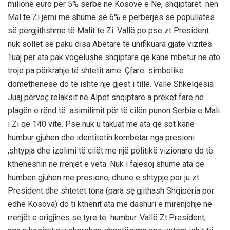
milionë euro për 5% serbë në Kosovë e Ne, shqiptarët nën
Mal të Zi jemi më shumë se 6% e përbërjes së popullatës
së përgjithshme të Malit të Zi. Vallë po pse zt President
nuk sollët së paku disa Abetare të unifikuara gjate vizitës
Tuaj për ata pak vogëlushë shqiptarë që kanë mbetur në ato
troje pa përkrahje të shtetit amë. Çfarë simbolike
domethënëse do të ishte një gjest i tillë. Vallë Shkëlqesia
Juaj përveç relaksit në Alpet shqiptare a preket fare në
plagën e rënd të asimilimit për të cilën punon Serbia e Mali
i Zi qe 140 vite. Pse nuk u takuat me ata që sot kanë
humbur gjuhen dhe identitetin kombëtar nga presioni
,shtypja dhe izolimi të cilët me një politikë vizionare do të
ktheheshin në rrënjët e veta. Nuk i fajësoj shumë ata që
humben gjuhen me presione, dhune e shtypje por ju zt.
President dhe shtetet tona (para sę gjithash Shqipëria por
edhe Kosova) do ti kthenit ata me dashuri e mirënjohje në
rrënjët e origjinës së tyre të humbur. Vallë Zt.President,