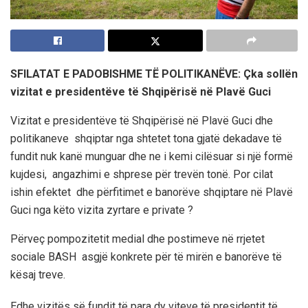
SFILATAT E PADOBISHME TË POLITIKANËVE: Çka sollën
vizitat e presidentëve të Shqipërisë në Plavë Guci
Vizitat e presidentëve të Shqipërisë në Plavë Guci dhe
politikaneve shqiptar nga shtetet tona gjatë dekadave të
fundit nuk kanë munguar dhe ne i kemi cilësuar si një formë
kujdesi, angazhimi e shprese për trevën tonë. Por cilat
ishin efektet dhe përfitimet e banorëve shqiptare në Plavë
Guci nga këto vizita zyrtare e private ?
Përveç pompozitetit medial dhe postimeve në rrjetet
sociale BASH asgjë konkrete për të mirën e banorëve të
kësaj treve.
Edhe vizitës së fundit të para dy viteve të presidentit të