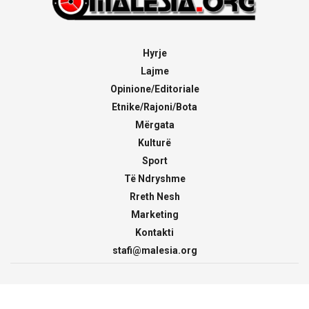
Hyrje
Lajme
Opinione/Editoriale
Etnike/Rajoni/Bota
Mërgata
Kulturë
Sport
Të Ndryshme
Rreth Nesh
Marketing
Kontakti
stafi@malesia.org
© 2000 - 2026
malesia.org