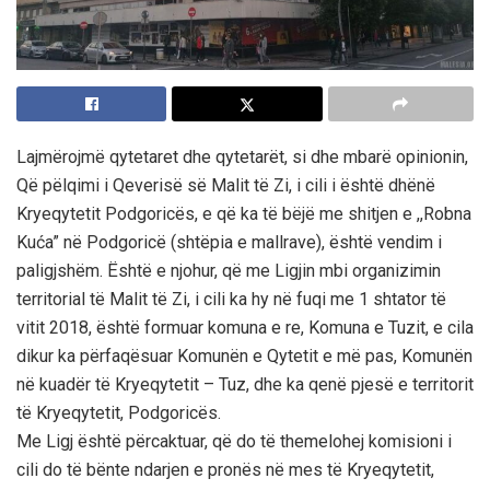
Lajmërojmë qytetaret dhe qytetarët, si dhe mbarë opinionin,
Që pëlqimi i Qeverisë së Malit të Zi, i cili i është dhënë
Kryeqytetit Podgoricës, e që ka të bëjë me shitjen e ,,Robna
Kuća” në Podgoricë (shtëpia e mallrave), është vendim i
paligjshëm. Është e njohur, që me Ligjin mbi organizimin
territorial të Malit të Zi, i cili ka hy në fuqi me 1 shtator të
vitit 2018, është formuar komuna e re, Komuna e Tuzit, e cila
dikur ka përfaqësuar Komunën e Qytetit e më pas, Komunën
në kuadër të Kryeqytetit – Tuz, dhe ka qenë pjesë e territorit
të Kryeqytetit, Podgoricës.
Me Ligj është përcaktuar, që do të themelohej komisioni i
cili do të bënte ndarjen e pronës në mes të Kryeqytetit,