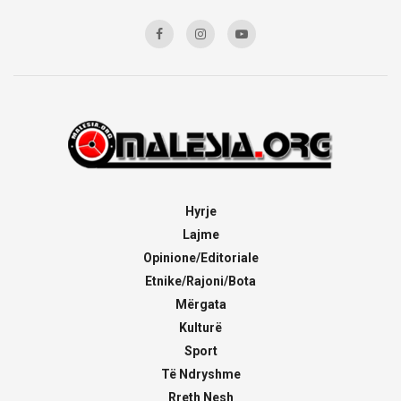
Hyrje
Lajme
Opinione/Editoriale
Etnike/Rajoni/Bota
Mërgata
Kulturë
Sport
Të Ndryshme
Rreth Nesh