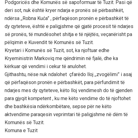
Podgoricës dhe Komunës së sapoformuar të Tuzit. Pasi që
deri sot, nuk është kryer ndarja e pronës së përbashkët,
ndërsa ,,Robna Kuća” , përfaqëson pronën e përbashkët të
dy qyteteve, është e paligjshme që gjatë procesit të ndarjes
së pronës, të mundësohet shitja e të njëjtës, veçanërisht pa
pëlqimin e Kuvendit të Komunës së Tuzit.
Kryetari i Komunës së Tuzit, sot, ka njoftuar edhe
Kryeministrin Markoviq me qëndrimin në fjalë, dhe ka
kërkuar që vendimi i cekur të anulohet.
Gjithashtu, nëse nuk ndalohet çfarëdo lloj ,,zvogëlimi” i asaj
që përfaqëson pronën e përbashkët, para përfundimit të
ndarjes mes dy qyteteve, këto lloj vendimesh do të gjenden
para gjyqit kompetent , ku me këto vendime do të njoftohet
dhe bashkësia ndërkombëtare, sepse për ne këto
aktvendime paraqesin veprimtari të paligjshme në dëm të
Komunës së Tuzit.
Komuna e Tuzit